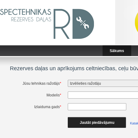
Sākums
Rezerves daļas un aprīkojums celtniecības, ceļu bū
Jūsu tehnikas ražotājs
*
Modelis
*
Izlaiduma gads
*
Kata