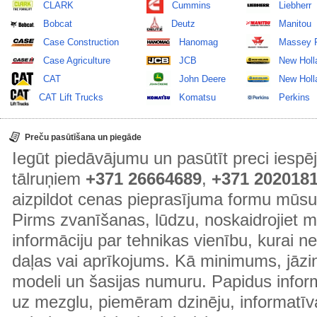
CLARK
Cummins
Liebherr
Bobcat
Deutz
Manitou
Case Construction
Hanomag
Massey 
Case Agriculture
JCB
New Holl
CAT
John Deere
New Holla
CAT Lift Trucks
Komatsu
Perkins
Preču pasūtīšana un piegāde
Iegūt piedāvājumu un pasūtīt preci ies
tālruņiem
+371 26664689
,
+371 202018
aizpildot cenas pieprasījuma formu mūsu
Pirms zvanīšanas, lūdzu, noskaidrojiet 
informāciju par tehnikas vienību, kurai 
daļas vai aprīkojums. Kā minimums, jāzin
modeli un šasijas numuru. Papidus informā
uz mezglu, piemēram dzinēju, informatīv