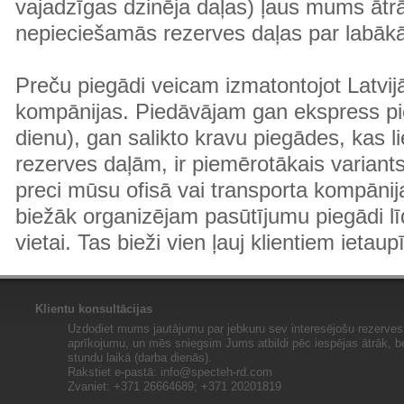
vajadzīgas dzinēja daļas) ļaus mums ātr
nepieciešamās rezerves daļas par labā
Preču piegādi veicam izmatontojot Latvij
kompānijas. Piedāvājam gan ekspress pi
dienu), gan salikto kravu piegādes, kas
rezerves daļām, ir piemērotākais variants
preci mūsu ofisā vai transporta kompānija
biežāk organizējam pasūtījumu piegādi lī
vietai. Tas bieži vien ļauj klientiem ietaup
Klientu konsultācijas
Uzdodiet mums jautājumu par jebkuru sev interesējošu rezerves 
aprīkojumu, un mēs sniegsim Jums atbildi pēc iespējas ātrāk, b
stundu laikā (darba dienās).
Rakstiet e-pastā:
info@specteh-rd.com
Zvaniet: +371 26664689; +371 20201819