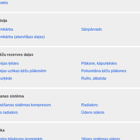
eklis
sija
umkārba
Sānpārvads
umkārba (atsevišķas daļas)
ēžu rezerves daļas
ijas ķēdes
Plāksne, kāpurķēdes
ijas uzlikas ķēžu plāksnēm
Poliuretāna ķēžu plāksnes
urķēde
Rullis, atbalsta
anas sistēma
sēšanas sistēmas kompresors
Radiators
s radiators
Ūdens sūknis
ika
indra blīvējumu komplekts
Stūres sistēmas sūknis