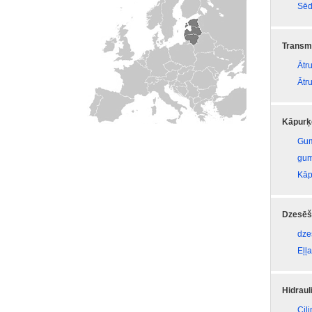
Sēd
Transmi
Ātr
Ātr
Kāpurķ
Gum
gum
Kāp
Dzesēš
dze
Eļļa
Hidraul
Cil