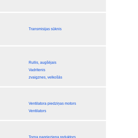
Transmisijas sūknis
Rullis, augšējais
Vadritenis
zvaigznes, velkošās
Ventilatora piedziņas motors
Ventilators
Torņa pagrieziena reduktors