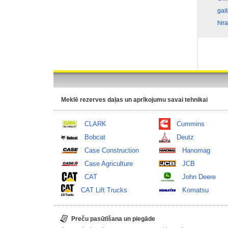
gai
hira
Meklē rezerves daļas un aprīkojumu savai tehnikai
CLARK
Cummins
Bobcat
Deutz
Case Construction
Hanomag
Case Agriculture
JCB
CAT
John Deere
CAT Lift Trucks
Komatsu
Preču pasūtīšana un piegāde