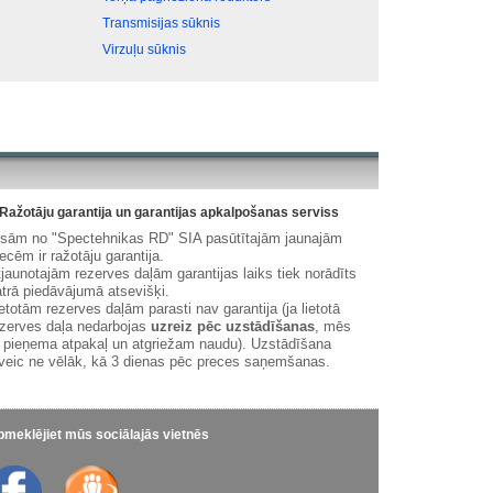
Transmisijas sūknis
Virzuļu sūknis
Ražotāju garantija un garantijas apkalpošanas serviss
isām no "Spectehnikas RD" SIA pasūtītajām jaunajām
ecēm ir ražotāju garantija.
jaunotajām rezerves daļām garantijas laiks tiek norādīts
trā piedāvājumā atsevišķi.
etotām rezerves daļām parasti nav garantija (ja lietotā
zerves daļa nedarbojas
uzreiz pēc uzstādīšanas
, mēs
 pieņema atpakaļ un atgriežam naudu). Uzstādīšana
veic ne vēlāk, kā 3 dienas pēc preces saņemšanas.
meklējiet mūs sociālajās vietnēs