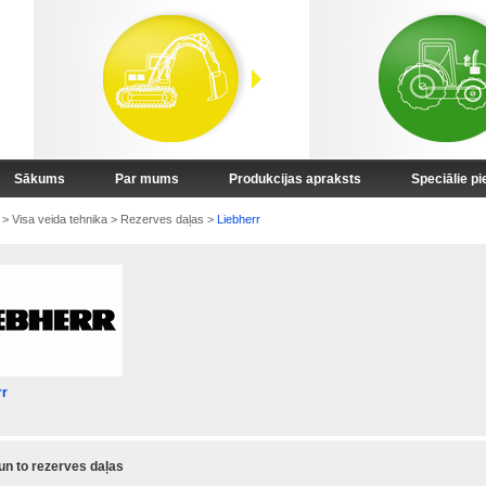
Sākums
Par mums
Produkcijas apraksts
Speciālie p
>
Visa veida tehnika
>
Rezerves daļas
>
Liebherr
rr
 un to rezerves daļas