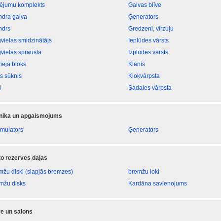
vējumu komplekts
Galvas blīve
indra galva
Ģenerators
ndrs
Gredzeni, virzuļu
vielas smidzinātājs
Ieplūdes vārsts
vielas sprausla
Izplūdes vārsts
nēja bloks
Klanis
as sūknis
Kloķvārpsta
i
Sadales vārpsta
onika un apgaismojums
mulators
Ģenerators
 to rezerves daļas
mžu diski (slapjās bremzes)
bremžu loki
mžu disks
Kardāna savienojums
e un salons