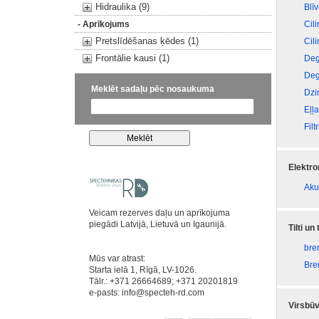
Hidraulika (9)
Blī
- Aprīkojums
Cil
Pretslīdēšanas ķēdes (1)
Cili
Frontālie kausi (1)
Deg
Deg
Meklēt sadaļu pēc nosaukuma
Dzi
Eļļ
Filtr
Elektr
Aku
Veicam rezerves daļu un aprīkojuma
piegādi Latvijā, Lietuvā un Igaunijā.
Tilti un
bre
Mūs var atrast:
Bre
Starta ielā 1, Rīgā, LV-1026.
Tālr.: +371 26664689; +371 20201819
e-pasts:
info@specteh-rd.com
Virsbūv