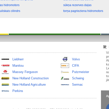
tas hidromotors
sūkņa rezerves daļas
uliskais cilindrs
torņa pagrieziena hidromotors
V
pr
Liebherr
Volvo
At
ka
Manitou
CIFA
Li
Massey Ferguson
Putzmeister
re
to
New Holland Construction
Schwing
jā
New Holland Agriculture
Sermac
Perkins
Ap