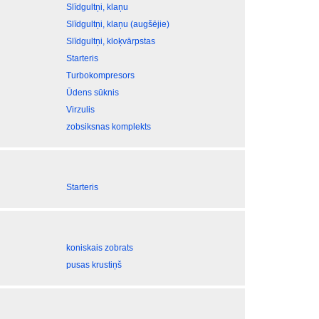
Slīdgultņi, klaņu
Slīdgultņi, klaņu (augšējie)
Slīdgultņi, kloķvārpstas
Starteris
Turbokompresors
Ūdens sūknis
Virzulis
zobsiksnas komplekts
Starteris
koniskais zobrats
pusas krustiņš