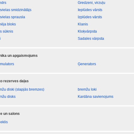
ndrs
Gredzeni, virzuļu
vielas smidzinātājs
Ieplūdes vārsts
vielas sprausla
Izplūdes vārsts
nēja bloks
Klanis
as sūknis
Kloķvārpsta
i
Sadales vārpsta
onika un apgaismojums
mulators
Ģenerators
 to rezerves daļas
mžu diski (slapjās bremzes)
bremžu loki
mžu disks
Kardāna savienojums
e un salons
eklis