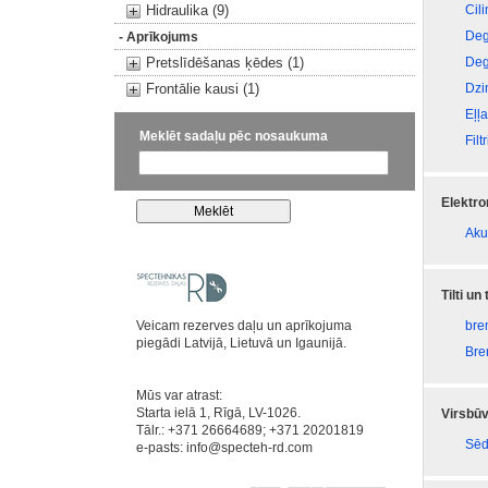
Hidraulika (9)
Cili
Deg
- Aprīkojums
Pretslīdēšanas ķēdes (1)
Deg
Frontālie kausi (1)
Dzi
Eļļ
Meklēt sadaļu pēc nosaukuma
Filtr
Elektr
Aku
Tilti un
Veicam rezerves daļu un aprīkojuma
bre
piegādi Latvijā, Lietuvā un Igaunijā.
Bre
Mūs var atrast:
Starta ielā 1, Rīgā, LV-1026.
Virsbūv
Tālr.: +371 26664689; +371 20201819
Sēd
e-pasts:
info@specteh-rd.com