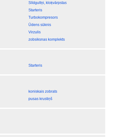
Slīdgultņi, kloķvārpstas
Starteris
Turbokompresors
Ūdens sūknis
Virzulis
zobsiksnas komplekts
Starteris
koniskais zobrats
pusas krustiņš