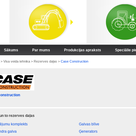
Sākums
Par mums
Produkcijas apraksts
Speciālie p
>
Visa veida tehnika
>
Rezerves daļas
>
Case Construction
onstruction
 un to rezerves daļas
vējumu komplekts
Galvas blīve
indra galva
Ģenerators