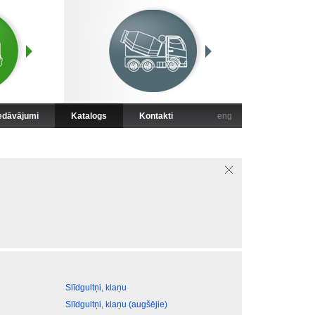
iedāvājumi
Katalogs
Kontakti
eng
Slīdgultņi, klaņu
Slīdgultņi, klaņu (augšējie)