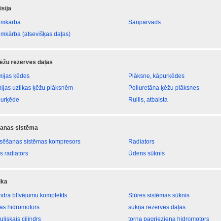
sija
umkārba
Sānpārvads
umkārba (atsevišķas daļas)
ēžu rezerves daļas
ijas ķēdes
Plāksne, kāpurķēdes
ijas uzlikas ķēžu plāksnēm
Poliuretāna ķēžu plāksnes
urķēde
Rullis, atbalsta
anas sistēma
sēšanas sistēmas kompresors
Radiators
s radiators
Ūdens sūknis
ika
indra blīvējumu komplekts
Stūres sistēmas sūknis
tas hidromotors
sūkņa rezerves daļas
uliskais cilindrs
torņa pagrieziena hidromotors