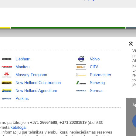
V
pr
Liebherr
Volvo
At
ka
Manitou
CIFA
Li
Massey Ferguson
Putzmeister
re
to
New Holland Construction
Schwing
jā
New Holland Agriculture
Sermac
Perkins
Ap
ums pa tālruņiem
+371 26664689
,
+371 20201819
(d.d 9:00-
erneta
katalogā
.
 informāciju par tehnikas vienību, kurai nepieciešamas rezerves