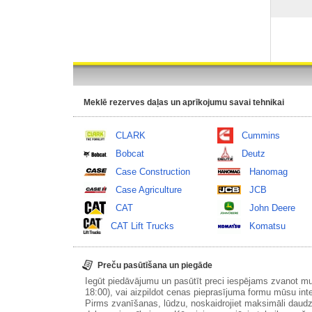
Meklē rezerves daļas un aprīkojumu savai tehnikai
CLARK
Cummins
Bobcat
Deutz
Case Construction
Hanomag
Case Agriculture
JCB
CAT
John Deere
CAT Lift Trucks
Komatsu
Preču pasūtīšana un piegāde
Iegūt piedāvājumu un pasūtīt preci iespējams zvanot m
18:00), vai aizpildot cenas pieprasījuma formu mūsu int
Pirms zvanīšanas, lūdzu, noskaidrojiet maksimāli daudz