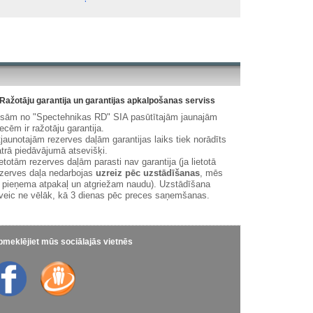
Ražotāju garantija un garantijas apkalpošanas serviss
isām no "Spectehnikas RD" SIA pasūtītajām jaunajām
ecēm ir ražotāju garantija.
jaunotajām rezerves daļām garantijas laiks tiek norādīts
trā piedāvājumā atsevišķi.
etotām rezerves daļām parasti nav garantija (ja lietotā
zerves daļa nedarbojas
uzreiz pēc uzstādīšanas
, mēs
 pieņema atpakaļ un atgriežam naudu). Uzstādīšana
veic ne vēlāk, kā 3 dienas pēc preces saņemšanas.
meklējiet mūs sociālajās vietnēs