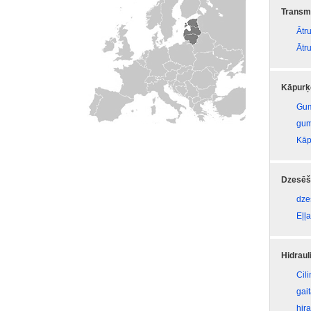
Transmi
Ātr
Ātr
Kāpurķ
Gum
gum
Kāp
Dzesēš
dze
Eļļa
Hidraul
Cil
gai
hira