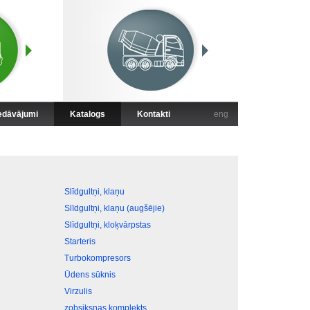
iedāvājumi
Katalogs
Kontakti
eng
Slīdgultņi, klaņu
Slīdgultņi, klaņu (augšējie)
Slīdgultņi, kloķvārpstas
Starteris
Turbokompresors
Ūdens sūknis
Virzulis
zobsiksnas komplekts