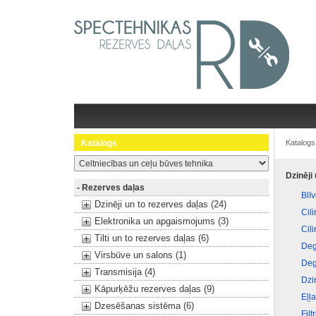
Katalogs
Katalogs
Dzinēji
- Rezerves daļas
Blī
Dzinēji un to rezerves daļas (24)
Cil
Elektronika un apgaismojums (3)
Cili
Tilti un to rezerves daļas (6)
Deg
Virsbūve un salons (1)
Deg
Transmisija (4)
Dzi
Kāpurķēžu rezerves daļas (9)
Eļļ
Dzesēšanas sistēma (6)
Filtr