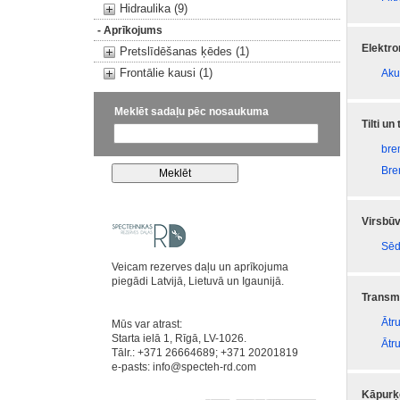
Hidraulika (9)
- Aprīkojums
Elektr
Pretslīdēšanas ķēdes (1)
Frontālie kausi (1)
Aku
Meklēt sadaļu pēc nosaukuma
Tilti un
bre
Bre
Virsbūv
Sēd
Veicam rezerves daļu un aprīkojuma
piegādi Latvijā, Lietuvā un Igaunijā.
Transmi
Ātr
Mūs var atrast:
Starta ielā 1, Rīgā, LV-1026.
Ātr
Tālr.: +371 26664689; +371 20201819
e-pasts:
info@specteh-rd.com
Kāpurķ