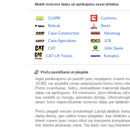
Meklē rezerves daļas un aprīkojumu savai tehnikai
CLARK
Cummins
Bobcat
Deutz
Case Construction
Hanomag
Case Agriculture
JCB
CAT
John Deere
CAT Lift Trucks
Komatsu
Preču pasūtīšana un piegāde
Iegūt piedāvājumu un pasūtīt preci iespējams zvanot m
18:00), vai aizpildot cenas pieprasījuma formu mūsu int
Pirms zvanīšanas, lūdzu, noskaidrojiet maksimāli daudz
daļas vai aprīkojums. Kā minimums, jāzin tehnikas ražot
kas norādīti uz mezglu, piemēram dzinēju, informatīvaj
atrast Jums nepieciešamās rezerves daļas par labākā
Preču piegādi veicam izmatontojot Latvijā labākās tran
darba dienu), gan salikto kravu piegādes, kas lielākām 
klienti saņem preci mūsu ofisā vai transporta kompānija
līdz klienta atrašanās vietai. Tas bieži vien ļauj klientiem