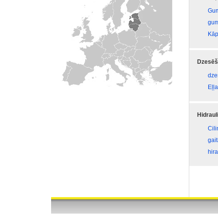
Gum
gum
Kāp
Dzesēš
dze
Eļļa
Hidraul
Cil
gai
hira