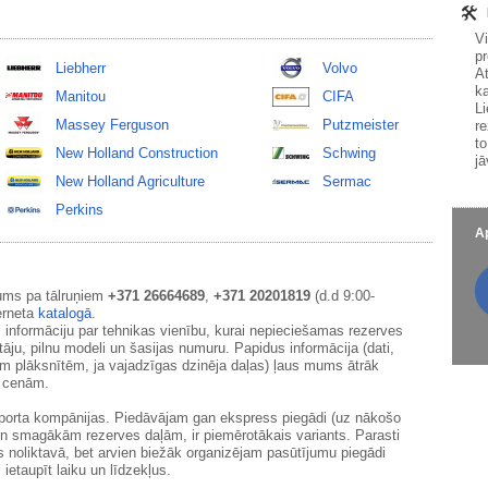
V
pr
Liebherr
Volvo
At
ka
Manitou
CIFA
Li
Massey Ferguson
Putzmeister
re
to
New Holland Construction
Schwing
jā
New Holland Agriculture
Sermac
Perkins
Ap
ums pa tālruņiem
+371 26664689
,
+371 20201819
(d.d 9:00-
erneta
katalogā
.
 informāciju par tehnikas vienību, kurai nepieciešamas rezerves
āju, pilnu modeli un šasijas numuru. Papidus informācija (dati,
ām plāksnītēm, ja vajadzīgas dzinēja daļas) ļaus mums ātrāk
m cenām.
sporta kompānijas. Piedāvājam gan ekspress piegādi (uz nākošo
un smagākām rezerves daļām, ir piemērotākais variants. Parasti
s noliktavā, bet arvien biežāk organizējam pasūtījumu piegādi
 ietaupīt laiku un līdzekļus.