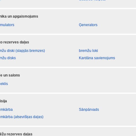
onika un apgaismojums
mulators
Ģenerators
 to rezerves daļas
mžu diski (slapjās bremzes)
bremžu loki
mžu disks
Kardāna savienojums
e un salons
eklis
sija
umkārba
Sānpārvads
umkārba (atsevišķas daļas)
ēžu rezerves daļas