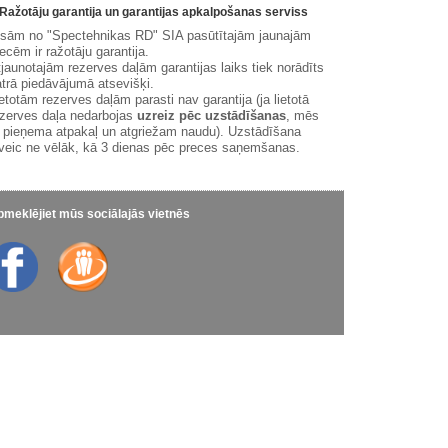
Ražotāju garantija un garantijas apkalpošanas serviss
isām no "Spectehnikas RD" SIA pasūtītajām jaunajām
ecēm ir ražotāju garantija.
jaunotajām rezerves daļām garantijas laiks tiek norādīts
trā piedāvājumā atsevišķi.
etotām rezerves daļām parasti nav garantija (ja lietotā
zerves daļa nedarbojas
uzreiz pēc uzstādīšanas
, mēs
 pieņema atpakaļ un atgriežam naudu). Uzstādīšana
veic ne vēlāk, kā 3 dienas pēc preces saņemšanas.
meklējiet mūs sociālajās vietnēs