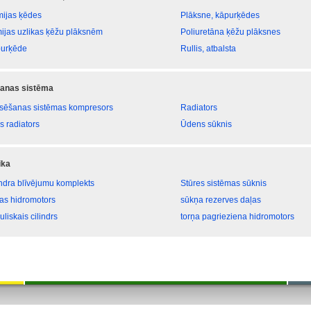
ijas ķēdes
Plāksne, kāpurķēdes
ijas uzlikas ķēžu plāksnēm
Poliuretāna ķēžu plāksnes
urķēde
Rullis, atbalsta
anas sistēma
sēšanas sistēmas kompresors
Radiators
s radiators
Ūdens sūknis
ika
indra blīvējumu komplekts
Stūres sistēmas sūknis
tas hidromotors
sūkņa rezerves daļas
uliskais cilindrs
torņa pagrieziena hidromotors