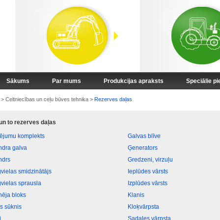
Sākums
Par mums
Produkcijas apraksts
Speciālie p
>
Celtniecības un ceļu būves tehnika
>
Rezerves daļas
 un to rezerves daļas
vējumu komplekts
Galvas blīve
indra galva
Ģenerators
ndrs
Gredzeni, virzuļu
vielas smidzinātājs
Ieplūdes vārsts
vielas sprausla
Izplūdes vārsts
nēja bloks
Klanis
as sūknis
Kloķvārpsta
i
Sadales vārpsta