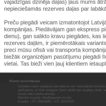
vajadzīgas dzinēja daļas) ļaus mums ātr
nepieciešamās rezerves daļas par labā
Preču piegādi veicam izmatontojot Latvij
kompānijas. Piedāvājam gan ekspress pi
dienu), gan salikto kravu piegādes, kas
rezerves daļām, ir piemērotākais variants
preci mūsu ofisā vai transporta kompānija
biežāk organizējam pasūtījumu piegādi lī
vietai. Tas bieži vien ļauj klientiem ietaup
Klientu konsultācijas
Uzdodiet mums jautājumu par jebkuru sev interesējošu rezerves 
aprīkojumu, un mēs sniegsim Jums atbildi pēc iespējas ātrāk, b
stundu laikā (darba dienās).
Rakstiet e-pastā:
info@specteh-rd.com
Zvaniet: +371 26664689; +371 20201819