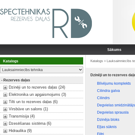
Sākums
Katalogs
Katalogs
>
Lauksaimniecībs te
Dzinēji un to rezerves daļ
- Rezerves daļas
Blīvējumu komplekts
Dzinēji un to rezerves daļas (24)
Cilindra galva
Elektronika un apgaismojums (3)
Cilindrs
Tilti un to rezerves daļas (6)
Degvielas smidzinātājs
Virsbūve un salons (1)
Degvielas sprausla
Transmisija (4)
Dzinēja bloks
Dzesēšanas sistēma (6)
Eļļas sūknis
Hidraulika (9)
Filtri