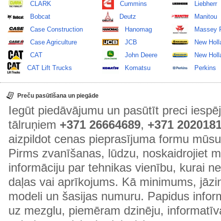
CLARK
Cummins
Liebherr
Bobcat
Deutz
Manitou
Case Construction
Hanomag
Massey 
Case Agriculture
JCB
New Holl
CAT
John Deere
New Holla
CAT Lift Trucks
Komatsu
Perkins
Preču pasūtīšana un piegāde
Iegūt piedāvājumu un pasūtīt preci ies
tālruņiem
+371 26664689
,
+371 202018
aizpildot cenas pieprasījuma formu mūsu
Pirms zvanīšanas, lūdzu, noskaidrojiet 
informāciju par tehnikas vienību, kurai 
daļas vai aprīkojums. Kā minimums, jāzin
modeli un šasijas numuru. Papidus informā
uz mezglu, piemēram dzinēju, informatīv