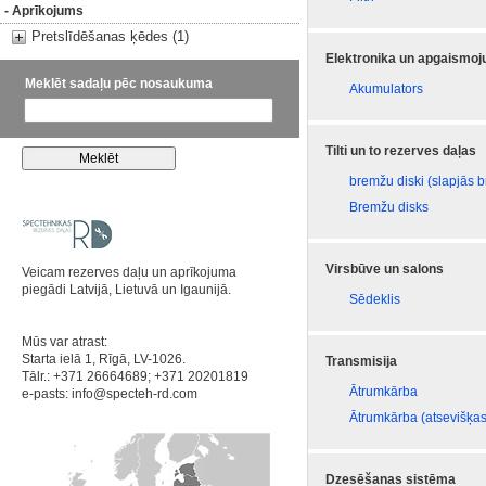
- Aprīkojums
Pretslīdēšanas ķēdes (1)
Elektronika un apgaismo
Meklēt sadaļu pēc nosaukuma
Akumulators
Tilti un to rezerves daļas
bremžu diski (slapjās 
Bremžu disks
Virsbūve un salons
Veicam rezerves daļu un aprīkojuma
piegādi Latvijā, Lietuvā un Igaunijā.
Sēdeklis
Mūs var atrast:
Starta ielā 1, Rīgā, LV-1026.
Transmisija
Tālr.: +371 26664689; +371 20201819
Ātrumkārba
e-pasts:
info@specteh-rd.com
Ātrumkārba (atsevišķas
Dzesēšanas sistēma