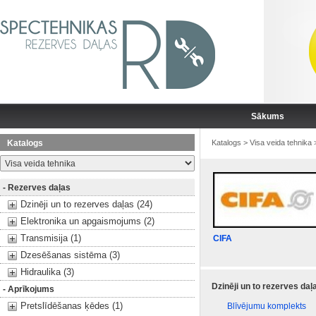
Sākums
Katalogs
Katalogs
>
Visa veida tehnika
- Rezerves daļas
Dzinēji un to rezerves daļas (24)
Elektronika un apgaismojums (2)
Transmisija (1)
CIFA
Dzesēšanas sistēma (3)
Hidraulika (3)
Dzinēji un to rezerves daļ
- Aprīkojums
Pretslīdēšanas ķēdes (1)
Blīvējumu komplekts