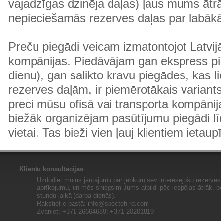
vajadzīgas dzinēja daļas) ļaus mums ātr
nepieciešamās rezerves daļas par labā
Preču piegādi veicam izmatontojot Latvij
kompānijas. Piedāvājam gan ekspress pi
dienu), gan salikto kravu piegādes, kas
rezerves daļām, ir piemērotākais variants
preci mūsu ofisā vai transporta kompānija
biežāk organizējam pasūtījumu piegādi lī
vietai. Tas bieži vien ļauj klientiem ietaup
Klientu konsultācijas
Uzdodiet mums jautājumu par jebkuru sev interesējošu rezerves 
aprīkojumu, un mēs sniegsim Jums atbildi pēc iespējas ātrāk, b
stundu laikā (darba dienās).
Rakstiet e-pastā:
info@specteh-rd.com
Zvaniet: +371 26664689; +371 20201819