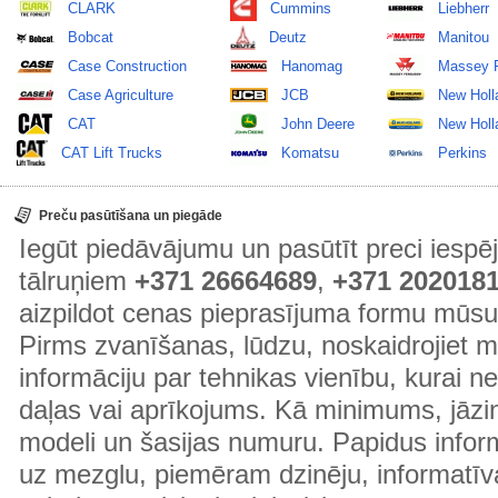
CLARK
Cummins
Liebherr
Bobcat
Deutz
Manitou
Case Construction
Hanomag
Massey 
Case Agriculture
JCB
New Holl
CAT
John Deere
New Holla
CAT Lift Trucks
Komatsu
Perkins
Preču pasūtīšana un piegāde
Iegūt piedāvājumu un pasūtīt preci ies
tālruņiem
+371 26664689
,
+371 202018
aizpildot cenas pieprasījuma formu mūsu
Pirms zvanīšanas, lūdzu, noskaidrojiet 
informāciju par tehnikas vienību, kurai 
daļas vai aprīkojums. Kā minimums, jāzin
modeli un šasijas numuru. Papidus informā
uz mezglu, piemēram dzinēju, informatīv