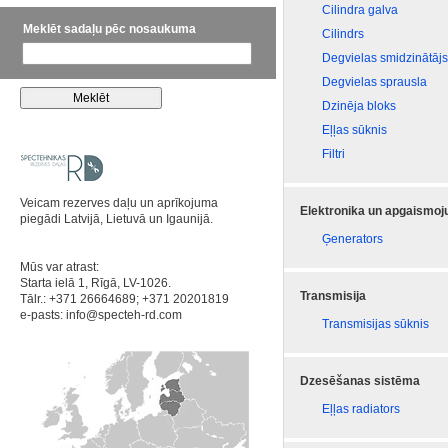
Cilindra galva
Meklēt sadaļu pēc nosaukuma
Cilindrs
Degvielas smidzinātājs
Degvielas sprausla
Dzinēja bloks
Eļļas sūknis
Filtri
Veicam rezerves daļu un aprīkojuma
Elektronika un apgaismo
piegādi Latvijā, Lietuvā un Igaunijā.
Ģenerators
Mūs var atrast:
Starta ielā 1, Rīgā, LV-1026.
Transmisija
Tālr.: +371 26664689; +371 20201819
e-pasts:
info@specteh-rd.com
Transmisijas sūknis
Dzesēšanas sistēma
Eļļas radiators