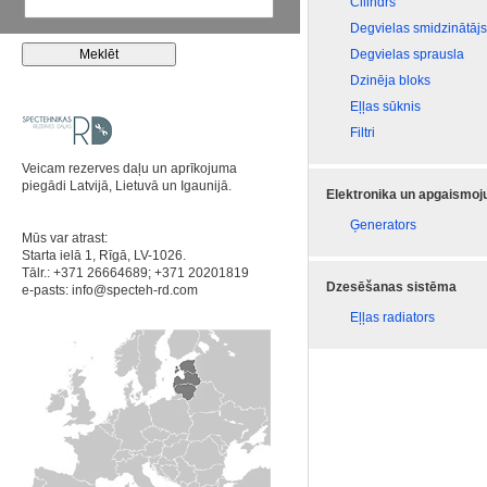
Cilindrs
Degvielas smidzinātājs
Degvielas sprausla
Dzinēja bloks
Eļļas sūknis
Filtri
Veicam rezerves daļu un aprīkojuma
piegādi Latvijā, Lietuvā un Igaunijā.
Elektronika un apgaismo
Ģenerators
Mūs var atrast:
Starta ielā 1, Rīgā, LV-1026.
Tālr.: +371 26664689; +371 20201819
Dzesēšanas sistēma
e-pasts:
info@specteh-rd.com
Eļļas radiators