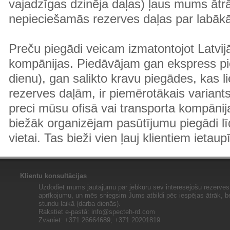
vajadzīgas dzinēja daļas) ļaus mums ātr
nepieciešamās rezerves daļas par labā
Preču piegādi veicam izmatontojot Latvij
kompānijas. Piedāvājam gan ekspress pi
dienu), gan salikto kravu piegādes, kas
rezerves daļām, ir piemērotākais variants
preci mūsu ofisā vai transporta kompānija
biežāk organizējam pasūtījumu piegādi lī
vietai. Tas bieži vien ļauj klientiem ietaup
Klientu konsultācijas
Uzdodiet mums jautājumu par jebkuru sev interesējošu rezerves 
aprīkojumu, un mēs sniegsim Jums atbildi pēc iespējas ātrāk, b
stundu laikā (darba dienās).
Rakstiet e-pastā:
info@specteh-rd.com
Zvaniet: +371 26664689; +371 20201819