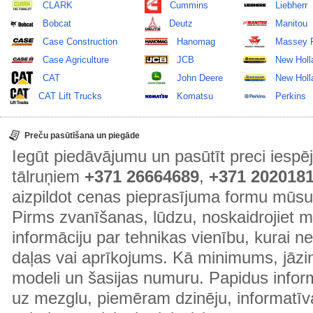
CLARK
Cummins
Liebherr
Bobcat
Deutz
Manitou
Case Construction
Hanomag
Massey 
Case Agriculture
JCB
New Holl
CAT
John Deere
New Holla
CAT Lift Trucks
Komatsu
Perkins
Preču pasūtīšana un piegāde
Iegūt piedāvājumu un pasūtīt preci ies
tālruņiem
+371 26664689
,
+371 202018
aizpildot cenas pieprasījuma formu mūsu
Pirms zvanīšanas, lūdzu, noskaidrojiet 
informāciju par tehnikas vienību, kurai 
daļas vai aprīkojums. Kā minimums, jāzin
modeli un šasijas numuru. Papidus informā
uz mezglu, piemēram dzinēju, informatīv