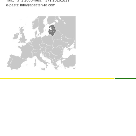
Tālr.: +371 26664689; +371 20201819
e-pasts:
info@specteh-rd.com