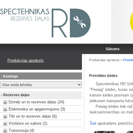
Sākums
Produkcijas apraksts
Produkcijas apraksts
>
Pretsl
Pretslīdes ķēdes
Katalogs
Spectehnikas RD SIA pie
"Pewag" ķēdes, kuras nemi
- Rezerves daļas
katram ķēdes posmam (at
jebkuram transporta līdz
Dzinēji un to rezerves daļas (24)
Pewag ķēdes tiek ražota
Elektronika un apgaismojums (3)
lauksaimniecības un mate
Tilti un to rezerves daļas (6)
Virsbūve un salons (1)
Šeit
apskatāms pretslīžu
Transmisija (4)