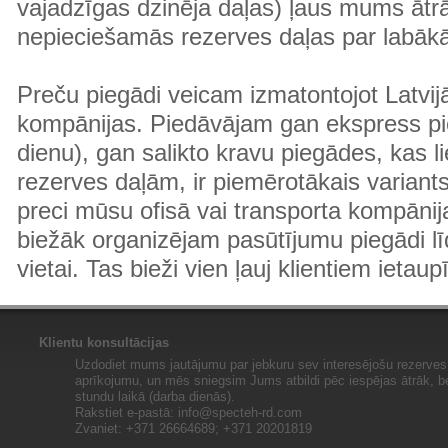
vajadzīgas dzinēja daļas) ļaus mums ātr
nepieciešamās rezerves daļas par labā
Preču piegādi veicam izmatontojot Latvij
kompānijas. Piedāvājam gan ekspress pi
dienu), gan salikto kravu piegādes, kas
rezerves daļām, ir piemērotākais variants
preci mūsu ofisā vai transporta kompānija
biežāk organizējam pasūtījumu piegādi lī
vietai. Tas bieži vien ļauj klientiem ietaup
Klientu konsultācijas
Uzdodiet mums jautājumu par jebkuru sev interesējošu rezerves 
aprīkojumu, un mēs sniegsim Jums atbildi pēc iespējas ātrāk, b
stundu laikā (darba dienās).
Rakstiet e-pastā:
info@specteh-rd.com
Zvaniet: +371 26664689; +371 20201819