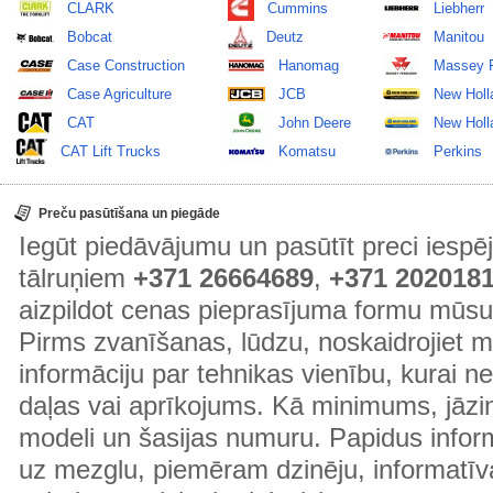
CLARK
Cummins
Liebherr
Bobcat
Deutz
Manitou
Case Construction
Hanomag
Massey 
Case Agriculture
JCB
New Holl
CAT
John Deere
New Holla
CAT Lift Trucks
Komatsu
Perkins
Preču pasūtīšana un piegāde
Iegūt piedāvājumu un pasūtīt preci ies
tālruņiem
+371 26664689
,
+371 202018
aizpildot cenas pieprasījuma formu mūsu
Pirms zvanīšanas, lūdzu, noskaidrojiet 
informāciju par tehnikas vienību, kurai 
daļas vai aprīkojums. Kā minimums, jāzin
modeli un šasijas numuru. Papidus informā
uz mezglu, piemēram dzinēju, informatīv