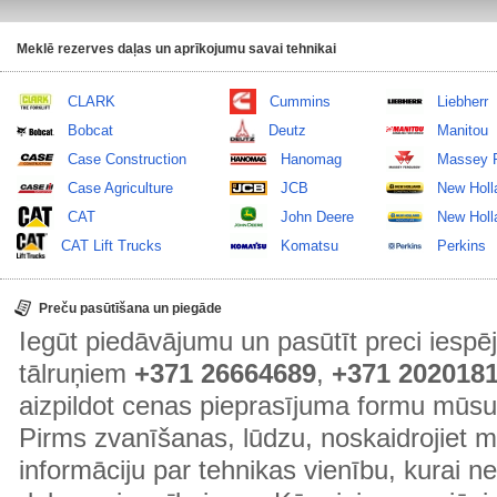
Meklē rezerves daļas un aprīkojumu savai tehnikai
CLARK
Cummins
Liebherr
Bobcat
Deutz
Manitou
Case Construction
Hanomag
Massey 
Case Agriculture
JCB
New Holl
CAT
John Deere
New Holla
CAT Lift Trucks
Komatsu
Perkins
Preču pasūtīšana un piegāde
Iegūt piedāvājumu un pasūtīt preci ies
tālruņiem
+371 26664689
,
+371 202018
aizpildot cenas pieprasījuma formu mūsu
Pirms zvanīšanas, lūdzu, noskaidrojiet 
informāciju par tehnikas vienību, kurai 