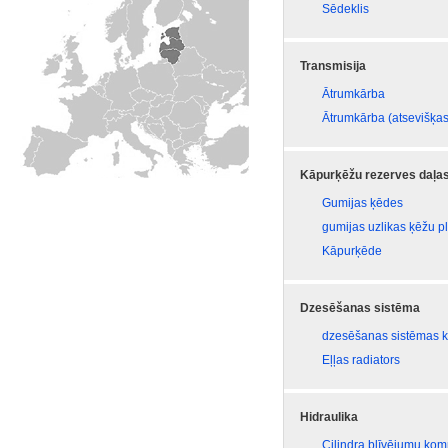
Sēdeklis
Transmisija
Ātrumkārba
Ātrumkārba (atsevišķas
Kāpurķēžu rezerves daļa
Gumijas ķēdes
gumijas uzlikas ķēžu 
Kāpurķēde
Dzesēšanas sistēma
dzesēšanas sistēmas 
Eļļas radiators
Hidraulika
Cilindra blīvējumu kom