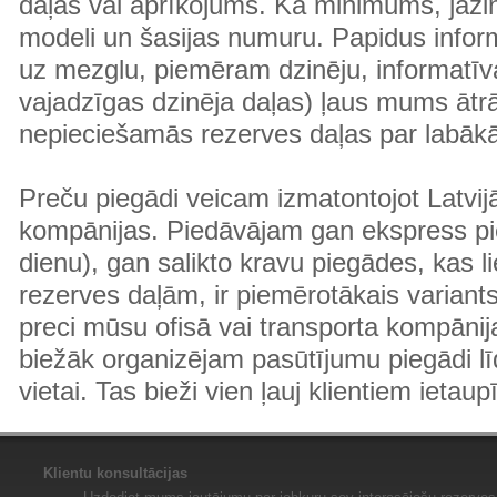
daļas vai aprīkojums. Kā minimums, jāzin
modeli un šasijas numuru. Papidus informā
uz mezglu, piemēram dzinēju, informatīv
vajadzīgas dzinēja daļas) ļaus mums ātr
nepieciešamās rezerves daļas par labā
Preču piegādi veicam izmatontojot Latvij
kompānijas. Piedāvājam gan ekspress pi
dienu), gan salikto kravu piegādes, kas
rezerves daļām, ir piemērotākais variants
preci mūsu ofisā vai transporta kompānija
biežāk organizējam pasūtījumu piegādi lī
vietai. Tas bieži vien ļauj klientiem ietaup
Klientu konsultācijas