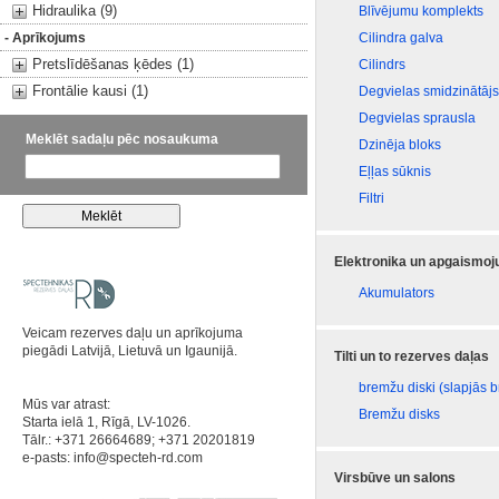
Hidraulika (9)
Blīvējumu komplekts
- Aprīkojums
Cilindra galva
Pretslīdēšanas ķēdes (1)
Cilindrs
Frontālie kausi (1)
Degvielas smidzinātājs
Degvielas sprausla
Meklēt sadaļu pēc nosaukuma
Dzinēja bloks
Eļļas sūknis
Filtri
Elektronika un apgaismo
Akumulators
Veicam rezerves daļu un aprīkojuma
piegādi Latvijā, Lietuvā un Igaunijā.
Tilti un to rezerves daļas
bremžu diski (slapjās 
Mūs var atrast:
Bremžu disks
Starta ielā 1, Rīgā, LV-1026.
Tālr.: +371 26664689; +371 20201819
e-pasts:
info@specteh-rd.com
Virsbūve un salons