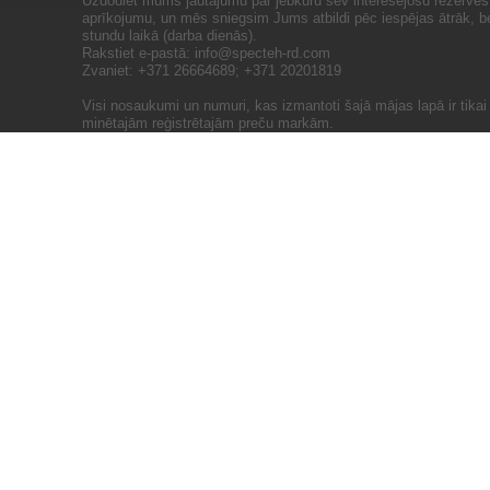
Uzdodiet mums jautājumu par jebkuru sev interesējošu rezerves 
aprīkojumu, un mēs sniegsim Jums atbildi pēc iespējas ātrāk, b
stundu laikā (darba dienās).
Rakstiet e-pastā:
info@specteh-rd.com
Zvaniet: +371 26664689; +371 20201819
Visi nosaukumi un numuri, kas izmantoti šajā mājas lapā ir tika
minētajām reģistrētajām preču markām.