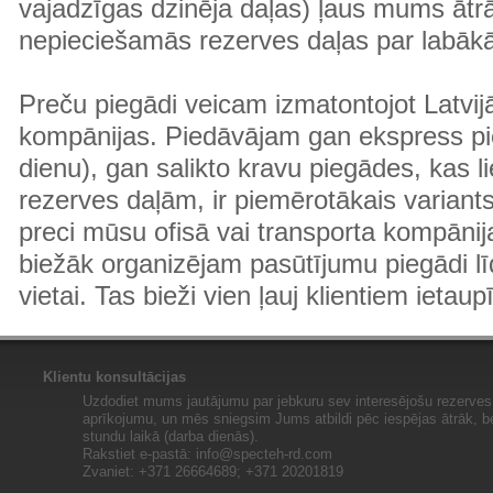
vajadzīgas dzinēja daļas) ļaus mums ātr
nepieciešamās rezerves daļas par labā
Preču piegādi veicam izmatontojot Latvij
kompānijas. Piedāvājam gan ekspress pi
dienu), gan salikto kravu piegādes, kas
rezerves daļām, ir piemērotākais variants
preci mūsu ofisā vai transporta kompānija
biežāk organizējam pasūtījumu piegādi lī
vietai. Tas bieži vien ļauj klientiem ietaup
Klientu konsultācijas
Uzdodiet mums jautājumu par jebkuru sev interesējošu rezerves 
aprīkojumu, un mēs sniegsim Jums atbildi pēc iespējas ātrāk, b
stundu laikā (darba dienās).
Rakstiet e-pastā:
info@specteh-rd.com
Zvaniet: +371 26664689; +371 20201819