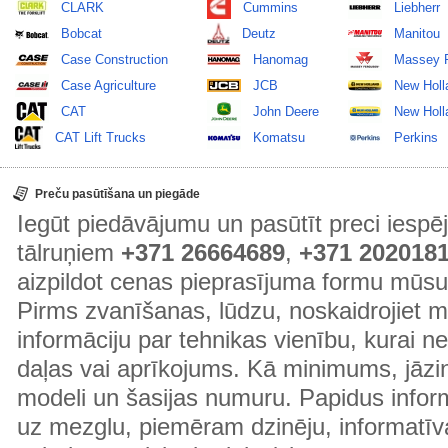
CLARK
Cummins
Liebherr
Bobcat
Deutz
Manitou
Case Construction
Hanomag
Massey 
Case Agriculture
JCB
New Holl
CAT
John Deere
New Holla
CAT Lift Trucks
Komatsu
Perkins
Preču pasūtīšana un piegāde
Iegūt piedāvājumu un pasūtīt preci ies
tālruņiem
+371 26664689
,
+371 202018
aizpildot cenas pieprasījuma formu mūsu
Pirms zvanīšanas, lūdzu, noskaidrojiet 
informāciju par tehnikas vienību, kurai 
daļas vai aprīkojums. Kā minimums, jāzin
modeli un šasijas numuru. Papidus informā
uz mezglu, piemēram dzinēju, informatīv