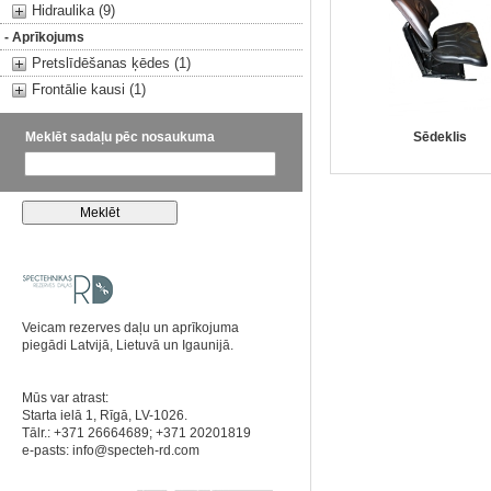
Hidraulika (9)
- Aprīkojums
Pretslīdēšanas ķēdes (1)
Frontālie kausi (1)
Meklēt sadaļu pēc nosaukuma
Sēdeklis
Veicam rezerves daļu un aprīkojuma
piegādi Latvijā, Lietuvā un Igaunijā.
Mūs var atrast:
Starta ielā 1, Rīgā, LV-1026.
Tālr.: +371 26664689; +371 20201819
e-pasts:
info@specteh-rd.com