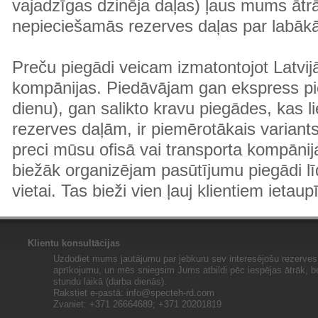
vajadzīgas dzinēja daļas) ļaus mums ātr
nepieciešamās rezerves daļas par labā
Preču piegādi veicam izmatontojot Latvij
kompānijas. Piedāvājam gan ekspress pi
dienu), gan salikto kravu piegādes, kas
rezerves daļām, ir piemērotākais variants
preci mūsu ofisā vai transporta kompānija
biežāk organizējam pasūtījumu piegādi lī
vietai. Tas bieži vien ļauj klientiem ietaup
Klientu konsultācijas
Uzdodiet mums jautājumu par jebkuru sev interesējošu rezerves 
aprīkojumu, un mēs sniegsim Jums atbildi pēc iespējas ātrāk, b
stundu laikā (darba dienās).
Rakstiet e-pastā:
info@specteh-rd.com
Zvaniet: +371 26664689; +371 20201819