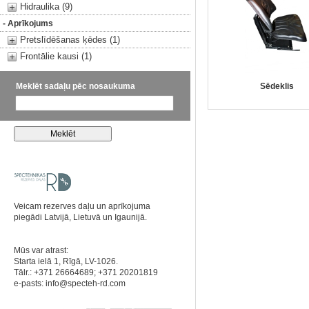
Hidraulika (9)
- Aprīkojums
Pretslīdēšanas ķēdes (1)
Frontālie kausi (1)
Meklēt sadaļu pēc nosaukuma
Sēdeklis
Veicam rezerves daļu un aprīkojuma
piegādi Latvijā, Lietuvā un Igaunijā.
Mūs var atrast:
Starta ielā 1, Rīgā, LV-1026.
Tālr.: +371 26664689; +371 20201819
e-pasts:
info@specteh-rd.com