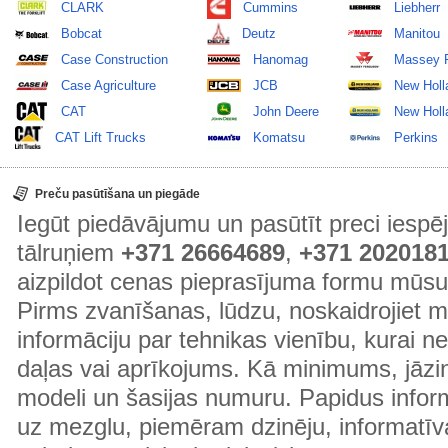
CLARK
Cummins
Liebherr
Bobcat
Deutz
Manitou
Case Construction
Hanomag
Massey 
Case Agriculture
JCB
New Holl
CAT
John Deere
New Holla
CAT Lift Trucks
Komatsu
Perkins
Preču pasūtīšana un piegāde
Iegūt piedāvājumu un pasūtīt preci ies
tālruņiem
+371 26664689
,
+371 202018
aizpildot cenas pieprasījuma formu mūsu
Pirms zvanīšanas, lūdzu, noskaidrojiet 
informāciju par tehnikas vienību, kurai 
daļas vai aprīkojums. Kā minimums, jāzin
modeli un šasijas numuru. Papidus informā
uz mezglu, piemēram dzinēju, informatīv