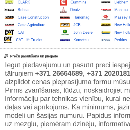
CLARK
Cummins
Liebherr
Bobcat
Deutz
Manitou
Case Construction
Hanomag
Massey 
Case Agriculture
JCB
New Holl
CAT
John Deere
New Holla
CAT Lift Trucks
Komatsu
Perkins
Preču pasūtīšana un piegāde
Iegūt piedāvājumu un pasūtīt preci ies
tālruņiem
+371 26664689
,
+371 202018
aizpildot cenas pieprasījuma formu mūsu
Pirms zvanīšanas, lūdzu, noskaidrojiet 
informāciju par tehnikas vienību, kurai 
daļas vai aprīkojums. Kā minimums, jāzin
modeli un šasijas numuru. Papidus informā
uz mezglu, piemēram dzinēju, informatīv