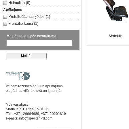
Hidraulika (9)
- Aprīkojums
Pretslīdēšanas ķēdes (1)
Frontālie kausi (1)
Meklēt sadaļu pēc nosaukuma
Sēdeklis
Veicam rezerves daļu un aprīkojuma
piegādi Latvijā, Lietuvā un Igaunijā.
Mūs var atrast:
Starta ielā 1, Rīgā, LV-1026.
Tālr.: +371 26664689; +371 20201819
e-pasts:
info@specteh-rd.com