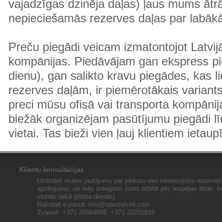
vajadzīgas dzinēja daļas) ļaus mums ātr
nepieciešamās rezerves daļas par labā
Preču piegādi veicam izmatontojot Latvij
kompānijas. Piedāvājam gan ekspress pi
dienu), gan salikto kravu piegādes, kas
rezerves daļām, ir piemērotākais variants
preci mūsu ofisā vai transporta kompānija
biežāk organizējam pasūtījumu piegādi lī
vietai. Tas bieži vien ļauj klientiem ietaup
Klientu konsultācijas
Uzdodiet mums jautājumu par jebkuru sev interesējošu rezerves 
aprīkojumu, un mēs sniegsim Jums atbildi pēc iespējas ātrāk, b
stundu laikā (darba dienās).
Rakstiet e-pastā:
info@specteh-rd.com
Zvaniet: +371 26664689; +371 20201819