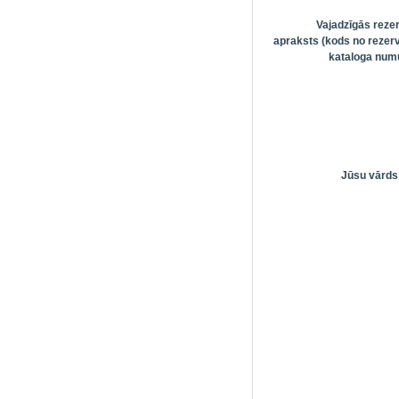
Vajadzīgās reze
apraksts (kods no rezerv
kataloga numu
Jūsu vārds