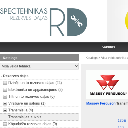
Sākums
Katalogs
Katalogs
>
Visa veida tehnika
- Rezerves daļas
Dzinēji un to rezerves daļas (24)
Elektronika un apgaismojums (3)
Tilti un to rezerves daļas (6)
Virsbūve un salons (1)
Massey Ferguson
Transmi
Transmisija (4)
Transmisijas sūknis
135E
Kāpurķēžu rezerves daļas (9)
140