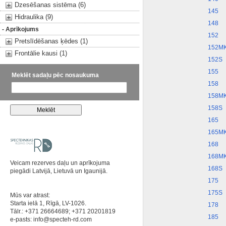
Dzesēšanas sistēma (6)
145
Hidraulika (9)
148
- Aprīkojums
152
Pretslīdēšanas ķēdes (1)
152M
Frontālie kausi (1)
152S
155
Meklēt sadaļu pēc nosaukuma
158
158M
158S
165
165M
168
168M
Veicam rezerves daļu un aprīkojuma
168S
piegādi Latvijā, Lietuvā un Igaunijā.
175
175S
Mūs var atrast:
Starta ielā 1, Rīgā, LV-1026.
178
Tālr.: +371 26664689; +371 20201819
185
e-pasts:
info@specteh-rd.com