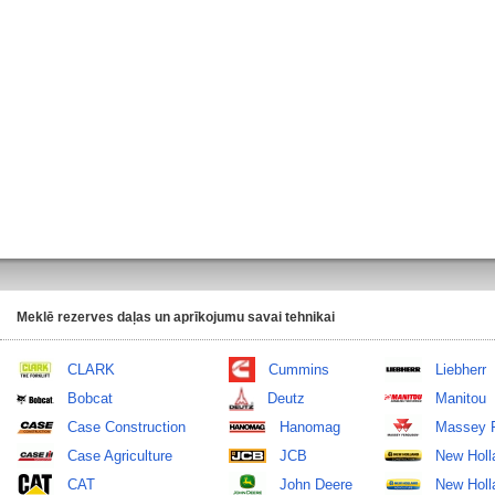
Meklē rezerves daļas un aprīkojumu savai tehnikai
CLARK
Cummins
Liebherr
Bobcat
Deutz
Manitou
Case Construction
Hanomag
Massey 
Case Agriculture
JCB
New Holl
CAT
John Deere
New Holla