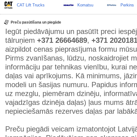
CAT Lift Trucks
Komatsu
Perkins
Preču pasūtīšana un piegāde
Iegūt piedāvājumu un pasūtīt preci ies
tālruņiem
+371 26664689
,
+371 202018
aizpildot cenas pieprasījuma formu mūsu
Pirms zvanīšanas, lūdzu, noskaidrojiet 
informāciju par tehnikas vienību, kurai 
daļas vai aprīkojums. Kā minimums, jāzin
modeli un šasijas numuru. Papidus informā
uz mezglu, piemēram dzinēju, informatīv
vajadzīgas dzinēja daļas) ļaus mums ātr
nepieciešamās rezerves daļas par labā
Preču piegādi veicam izmatontojot Latvij