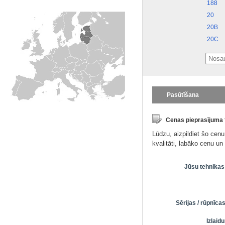
188
20
20B
20C
Pasūtīšana
Cenas pieprasījuma
Lūdzu, aizpildiet šo cen
kvalitāti, labāko cenu u
Jūsu tehnikas
Sērijas / rūpnīc
Izlai