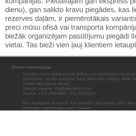
kompānijas. Piedāvājam gan ekspress pi
dienu), gan salikto kravu piegādes, kas
rezerves daļām, ir piemērotākais variants
preci mūsu ofisā vai transporta kompānija
biežāk organizējam pasūtījumu piegādi lī
vietai. Tas bieži vien ļauj klientiem ietaup
Klientu konsultācijas
Uzdodiet mums jautājumu par jebkuru sev interesējošu rezerves 
aprīkojumu, un mēs sniegsim Jums atbildi pēc iespējas ātrāk, b
stundu laikā (darba dienās).
Rakstiet e-pastā:
info@specteh-rd.com
Zvaniet: +371 26664689; +371 20201819
Visi nosaukumi un numuri, kas izmantoti šajā mājas lapā ir tika
minētajām reģistrētajām preču markām.