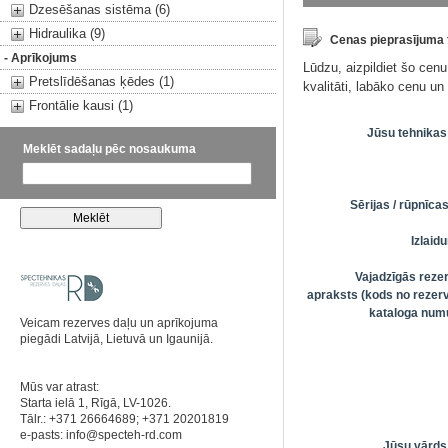
Dzesēšanas sistēma (6)
Hidraulika (9)
Cenas pieprasījuma
- Aprīkojums
Lūdzu, aizpildiet šo cen
Pretslīdēšanas ķēdes (1)
kvalitāti, labāko cenu u
Frontālie kausi (1)
Jūsu tehnikas
Meklēt sadaļu pēc nosaukuma
Sērijas / rūpnīc
Izlai
Vajadzīgās reze
apraksts (kods no rezerv
kataloga numu
Veicam rezerves daļu un aprīkojuma
piegādi Latvijā, Lietuvā un Igaunijā.
Mūs var atrast:
Starta ielā 1, Rīgā, LV-1026.
Tālr.: +371 26664689; +371 20201819
e-pasts:
info@specteh-rd.com
Jūsu vārds