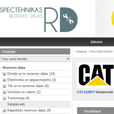
Sākums
Katalogs
Katalogs
>
Visa veida tehnika
- Rezerves daļas
Dzinēji un to rezerves daļas (24)
Elektronika un apgaismojums (3)
Tilti un to rezerves daļas (6)
Virsbūve un salons (1)
CAT 212BFT
Sānpārvads
Transmisija (4)
Sānpārvads
Kāpurķēžu rezerves daļas (9)
Pasūtīšana