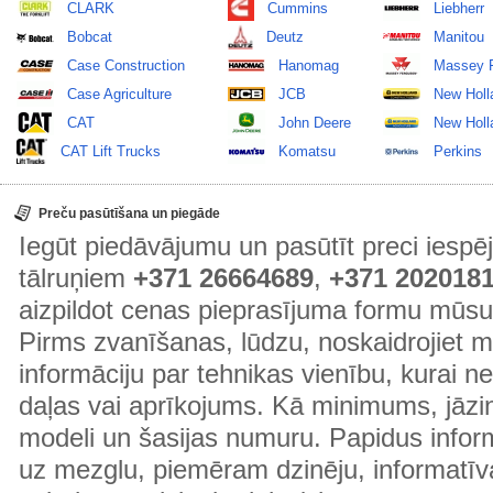
CLARK
Cummins
Liebherr
Bobcat
Deutz
Manitou
Case Construction
Hanomag
Massey 
Case Agriculture
JCB
New Holl
CAT
John Deere
New Holla
CAT Lift Trucks
Komatsu
Perkins
Preču pasūtīšana un piegāde
Iegūt piedāvājumu un pasūtīt preci ies
tālruņiem
+371 26664689
,
+371 202018
aizpildot cenas pieprasījuma formu mūsu
Pirms zvanīšanas, lūdzu, noskaidrojiet 
informāciju par tehnikas vienību, kurai 
daļas vai aprīkojums. Kā minimums, jāzin
modeli un šasijas numuru. Papidus informā
uz mezglu, piemēram dzinēju, informatīv