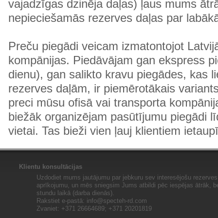
vajadzīgas dzinēja daļas) ļaus mums ātr
nepieciešamās rezerves daļas par labā
Preču piegādi veicam izmatontojot Latvij
kompānijas. Piedāvājam gan ekspress pi
dienu), gan salikto kravu piegādes, kas
rezerves daļām, ir piemērotākais variants
preci mūsu ofisā vai transporta kompānija
biežāk organizējam pasūtījumu piegādi lī
vietai. Tas bieži vien ļauj klientiem ietaup
Klientu konsultācijas
Uzdodiet mums jautājumu par jebkuru sev interesējošu rezerves 
aprīkojumu, un mēs sniegsim Jums atbildi pēc iespējas ātrāk, b
stundu laikā (darba dienās).
Rakstiet e-pastā:
info@specteh-rd.com
Zvaniet: +371 26664689; +371 20201819