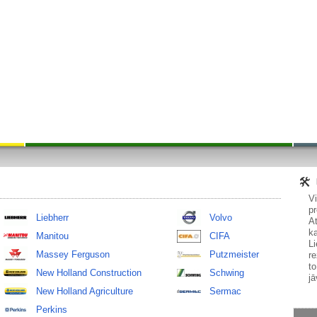
V
pr
Liebherr
Volvo
At
ka
Manitou
CIFA
Li
Massey Ferguson
Putzmeister
re
to
New Holland Construction
Schwing
jā
New Holland Agriculture
Sermac
Perkins