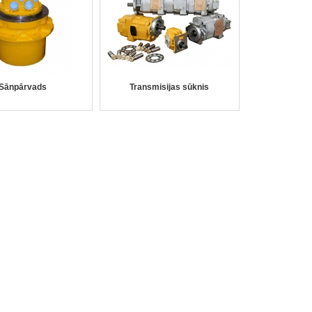
Sānpārvads
Transmisijas sūknis