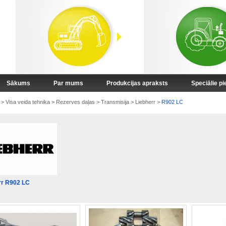
Sākums
Par mums
Produkcijas apraksts
Speciālie p
>
Visa veida tehnika
>
Rezerves daļas
>
Transmisija
>
Liebherr
>
R902 LC
rr R902 LC