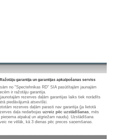
Ražotāju garantija un garantijas apkalpošanas serviss
isām no "Spectehnikas RD" SIA pasūtītajām jaunajām
ecēm ir ražotāju garantija.
jaunotajām rezerves daļām garantijas laiks tiek norādīts
trā piedāvājumā atsevišķi.
etotām rezerves daļām parasti nav garantija (ja lietotā
zerves daļa nedarbojas
uzreiz pēc uzstādīšanas
, mēs
 pieņema atpakaļ un atgriežam naudu). Uzstādīšana
veic ne vēlāk, kā 3 dienas pēc preces saņemšanas.