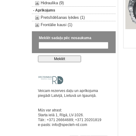
Hidraulika (9)
- Aprīkojums
Pretslīdēšanas ķēdes (1)
Frontālie kausi (1)
Meklēt sadaļu pēc nosaukuma
Veicam rezerves daļu un aprīkojuma
piegādi Latvijā, Lietuvā un Igaunijā.
Mūs var atrast:
Starta ielā 1, Rīgā, LV-1026.
Tālr.: +371 26664689; +371 20201819
e-pasts:
info@specteh-rd.com