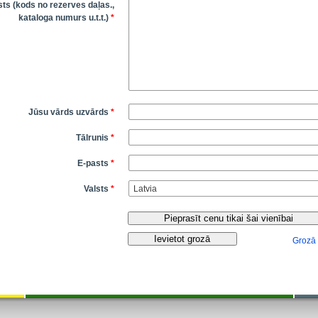
ts (kods no rezerves daļas.,
kataloga numurs u.t.t.)
*
Jūsu vārds uzvārds
*
Tālrunis
*
E-pasts
*
Valsts
*
Grozā