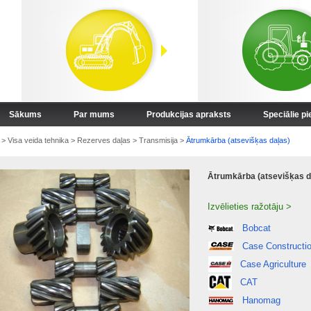
Sākums
Par mums
Produkcijas apraksts
Speciālie p
>
Visa veida tehnika
>
Rezerves daļas
>
Transmisija
>
Ātrumkārba (atsevišķas daļas)
Ātrumkārba (atsevišķas d
Izvēlieties ražotāju >
Bobcat
Case Constructi
Case Agriculture
CAT
Hanomag