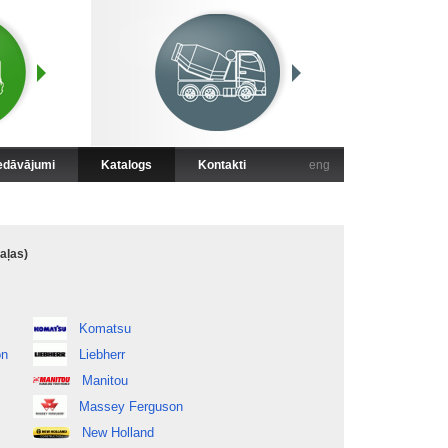
iedāvājumi
Katalogs
Kontakti
eng
aļas)
Komatsu
on
Liebherr
Manitou
Massey Ferguson
New Holland