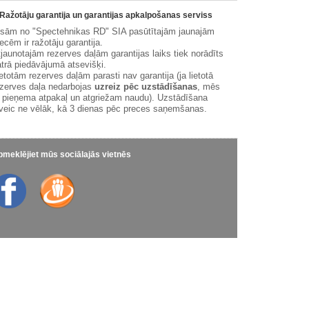
Ražotāju garantija un garantijas apkalpošanas serviss
isām no "Spectehnikas RD" SIA pasūtītajām jaunajām
ecēm ir ražotāju garantija.
jaunotajām rezerves daļām garantijas laiks tiek norādīts
trā piedāvājumā atsevišķi.
etotām rezerves daļām parasti nav garantija (ja lietotā
zerves daļa nedarbojas
uzreiz pēc uzstādīšanas
, mēs
 pieņema atpakaļ un atgriežam naudu). Uzstādīšana
veic ne vēlāk, kā 3 dienas pēc preces saņemšanas.
meklējiet mūs sociālajās vietnēs