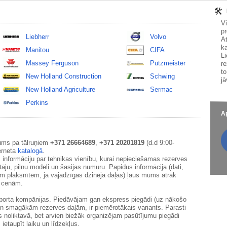
V
pr
Liebherr
Volvo
At
ka
Manitou
CIFA
Li
Massey Ferguson
Putzmeister
re
to
New Holland Construction
Schwing
jā
New Holland Agriculture
Sermac
Perkins
Ap
ums pa tālruņiem
+371 26664689
,
+371 20201819
(d.d 9:00-
erneta
katalogā
.
 informāciju par tehnikas vienību, kurai nepieciešamas rezerves
āju, pilnu modeli un šasijas numuru. Papidus informācija (dati,
ām plāksnītēm, ja vajadzīgas dzinēja daļas) ļaus mums ātrāk
m cenām.
sporta kompānijas. Piedāvājam gan ekspress piegādi (uz nākošo
un smagākām rezerves daļām, ir piemērotākais variants. Parasti
s noliktavā, bet arvien biežāk organizējam pasūtījumu piegādi
 ietaupīt laiku un līdzekļus.