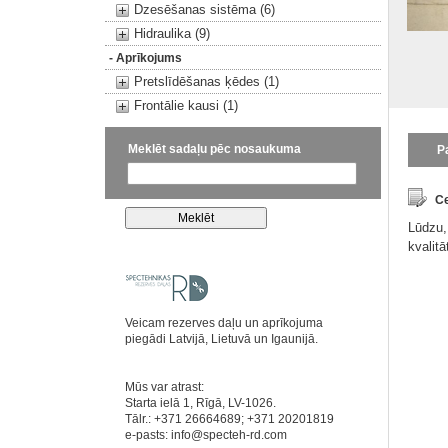
Dzesēšanas sistēma (6)
Hidraulika (9)
- Aprīkojums
Pretslīdēšanas ķēdes (1)
Frontālie kausi (1)
Meklēt sadaļu pēc nosaukuma
P
Ce
Lūdzu,
kvalit
Veicam rezerves daļu un aprīkojuma
piegādi Latvijā, Lietuvā un Igaunijā.
Mūs var atrast:
Starta ielā 1, Rīgā, LV-1026.
Tālr.: +371 26664689; +371 20201819
e-pasts:
info@specteh-rd.com