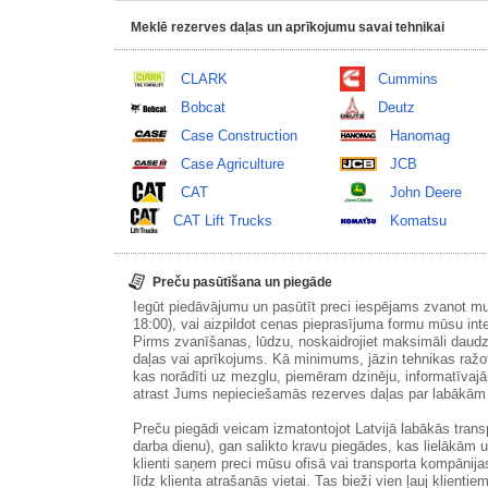
Meklē rezerves daļas un aprīkojumu savai tehnikai
CLARK
Cummins
Bobcat
Deutz
Case Construction
Hanomag
Case Agriculture
JCB
CAT
John Deere
CAT Lift Trucks
Komatsu
Preču pasūtīšana un piegāde
Iegūt piedāvājumu un pasūtīt preci iespējams zvanot m
18:00), vai aizpildot cenas pieprasījuma formu mūsu int
Pirms zvanīšanas, lūdzu, noskaidrojiet maksimāli daudz
daļas vai aprīkojums. Kā minimums, jāzin tehnikas ražot
kas norādīti uz mezglu, piemēram dzinēju, informatīvaj
atrast Jums nepieciešamās rezerves daļas par labākā
Preču piegādi veicam izmatontojot Latvijā labākās tran
darba dienu), gan salikto kravu piegādes, kas lielākām 
klienti saņem preci mūsu ofisā vai transporta kompānija
līdz klienta atrašanās vietai. Tas bieži vien ļauj klientiem