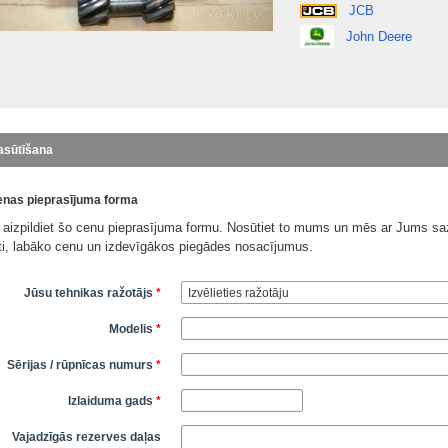
JCB
John Deere
asūtīšana
nas pieprasījuma forma
 aizpildiet šo cenu pieprasījuma formu. Nosūtiet to mums un mēs ar Jums saz
āti, labāko cenu un izdevīgākos piegādes nosacījumus.
Jūsu tehnikas ražotājs
*
Modelis
*
Sērijas / rūpnīcas numurs
*
Izlaiduma gads
*
Vajadzīgās rezerves daļas