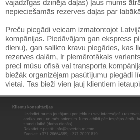
vajadzīgas dzinēja daļas) ļaus mums ātr
nepieciešamās rezerves daļas par labā
Preču piegādi veicam izmatontojot Latvij
kompānijas. Piedāvājam gan ekspress pi
dienu), gan salikto kravu piegādes, kas
rezerves daļām, ir piemērotākais variants
preci mūsu ofisā vai transporta kompānija
biežāk organizējam pasūtījumu piegādi lī
vietai. Tas bieži vien ļauj klientiem ietaup
Klientu konsultācijas
Uzdodiet mums jautājumu par jebkuru sev interesējošu rezerves 
aprīkojumu, un mēs sniegsim Jums atbildi pēc iespējas ātrāk, b
stundu laikā (darba dienās).
Rakstiet e-pastā:
info@specteh-rd.com
Zvaniet: +371 26664689; +371 20201819