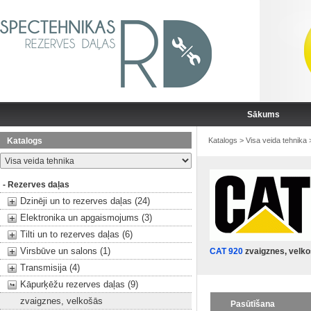
Sākums
Katalogs
Katalogs
>
Visa veida tehnika
- Rezerves daļas
Dzinēji un to rezerves daļas (24)
Elektronika un apgaismojums (3)
Tilti un to rezerves daļas (6)
Virsbūve un salons (1)
CAT 920
zvaigznes, velk
Transmisija (4)
Kāpurķēžu rezerves daļas (9)
zvaigznes, velkošās
Pasūtīšana