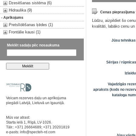
Dzesēšanas sistēma (6)
Hidraulika (9)
Cenas pieprasījuma
- Aprīkojums
Lūdzu, aizpildiet šo cen
Pretslīdēšanas ķēdes (1)
kvalitāti, labāko cenu u
Frontālie kausi (1)
Jūsu tehnikas
Meklēt sadaļu pēc nosaukuma
Sērijas / rūpnīc
Izlai
Vajadzīgās reze
apraksts (kods no rezerv
kataloga numu
Veicam rezerves daļu un aprīkojuma
piegādi Latvijā, Lietuvā un Igaunijā.
Mūs var atrast:
Starta ielā 1, Rīgā, LV-1026.
Tālr.: +371 26664689; +371 20201819
e-pasts:
info@specteh-rd.com
Jūsu vārds