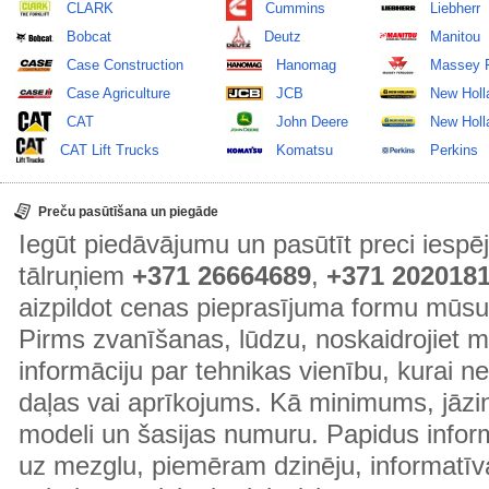
CLARK
Cummins
Liebherr
Bobcat
Deutz
Manitou
Case Construction
Hanomag
Massey 
Case Agriculture
JCB
New Holl
CAT
John Deere
New Holla
CAT Lift Trucks
Komatsu
Perkins
Preču pasūtīšana un piegāde
Iegūt piedāvājumu un pasūtīt preci ies
tālruņiem
+371 26664689
,
+371 202018
aizpildot cenas pieprasījuma formu mūsu
Pirms zvanīšanas, lūdzu, noskaidrojiet 
informāciju par tehnikas vienību, kurai 
daļas vai aprīkojums. Kā minimums, jāzin
modeli un šasijas numuru. Papidus informā
uz mezglu, piemēram dzinēju, informatīv