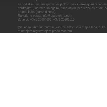
Uzdodiet mums jautājumu par jebkuru sev interesējošu rezerves 
aprīkojumu, un mēs sniegsim Jums atbildi pēc iespējas ātrāk, b
stundu laikā (darba dienās).
Rakstiet e-pastā:
info@specteh-rd.com
Zvaniet: +371 26664689; +371 20201819
Visi nosaukumi un numuri, kas izmantoti šajā mājas lapā ir tika
minētajām reģistrētajām preču markām.