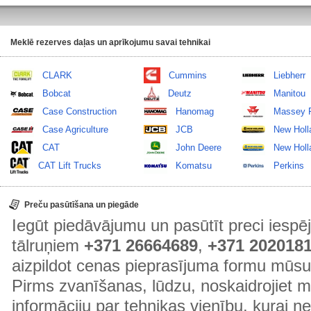
Meklē rezerves daļas un aprīkojumu savai tehnikai
CLARK
Cummins
Liebherr
Bobcat
Deutz
Manitou
Case Construction
Hanomag
Massey 
Case Agriculture
JCB
New Holl
CAT
John Deere
New Holla
CAT Lift Trucks
Komatsu
Perkins
Preču pasūtīšana un piegāde
Iegūt piedāvājumu un pasūtīt preci ies
tālruņiem
+371 26664689
,
+371 202018
aizpildot cenas pieprasījuma formu mūsu
Pirms zvanīšanas, lūdzu, noskaidrojiet 
informāciju par tehnikas vienību, kurai 