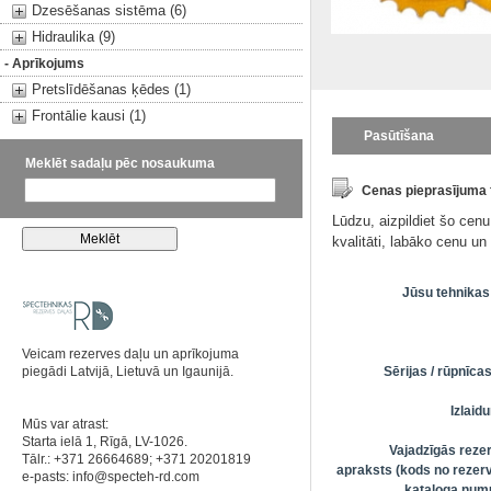
Dzesēšanas sistēma (6)
Hidraulika (9)
- Aprīkojums
Pretslīdēšanas ķēdes (1)
Frontālie kausi (1)
Pasūtīšana
Meklēt sadaļu pēc nosaukuma
Cenas pieprasījuma
Lūdzu, aizpildiet šo cen
kvalitāti, labāko cenu u
Jūsu tehnikas
Veicam rezerves daļu un aprīkojuma
piegādi Latvijā, Lietuvā un Igaunijā.
Sērijas / rūpnīc
Izlai
Mūs var atrast:
Starta ielā 1, Rīgā, LV-1026.
Vajadzīgās reze
Tālr.: +371 26664689; +371 20201819
apraksts (kods no rezerv
e-pasts:
info@specteh-rd.com
kataloga numu