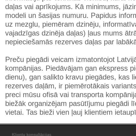
daļas vai aprīkojums. Kā minimums, jāzin
modeli un šasijas numuru. Papidus informā
uz mezglu, piemēram dzinēju, informatīv
vajadzīgas dzinēja daļas) ļaus mums ātr
nepieciešamās rezerves daļas par labā
Preču piegādi veicam izmatontojot Latvij
kompānijas. Piedāvājam gan ekspress pi
dienu), gan salikto kravu piegādes, kas
rezerves daļām, ir piemērotākais variants
preci mūsu ofisā vai transporta kompānija
biežāk organizējam pasūtījumu piegādi lī
vietai. Tas bieži vien ļauj klientiem ietaup
Klientu konsultācijas