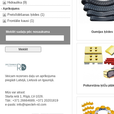
Hidraulika (9)
- Aprīkojums
Pretslīdēšanas ķēdes (1)
Frontālie kausi (1)
Meklēt sadaļu pēc nosaukuma
Gumijas ķēdes
Veicam rezerves daļu un aprīkojuma
piegādi Latvijā, Lietuvā un Igaunijā.
Poliuretāna ķēžu plā
Mūs var atrast:
Starta ielā 1, Rīgā, LV-1026.
Tālr.: +371 26664689; +371 20201819
e-pasts:
info@specteh-rd.com