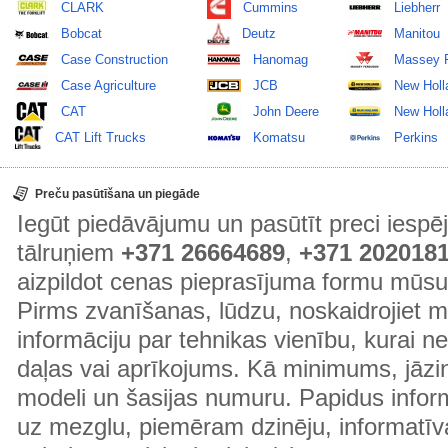
CLARK
Cummins
Liebherr
Bobcat
Deutz
Manitou
Case Construction
Hanomag
Massey 
Case Agriculture
JCB
New Holl
CAT
John Deere
New Holla
CAT Lift Trucks
Komatsu
Perkins
Preču pasūtīšana un piegāde
Iegūt piedāvājumu un pasūtīt preci ies
tālruņiem
+371 26664689
,
+371 202018
aizpildot cenas pieprasījuma formu mūsu
Pirms zvanīšanas, lūdzu, noskaidrojiet 
informāciju par tehnikas vienību, kurai 
daļas vai aprīkojums. Kā minimums, jāzin
modeli un šasijas numuru. Papidus informā
uz mezglu, piemēram dzinēju, informatīv