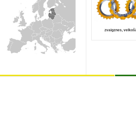
zvaigznes, velkoš