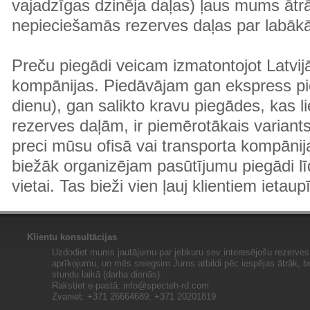
vajadzīgas dzinēja daļas) ļaus mums ātr
nepieciešamās rezerves daļas par labā
Preču piegādi veicam izmatontojot Latvij
kompānijas. Piedāvājam gan ekspress pi
dienu), gan salikto kravu piegādes, kas
rezerves daļām, ir piemērotākais variants
preci mūsu ofisā vai transporta kompānija
biežāk organizējam pasūtījumu piegādi lī
vietai. Tas bieži vien ļauj klientiem ietaup
Klientu konsultācijas
Uzdodiet mums jautājumu par jebkuru sev interesējošu rezerves 
aprīkojumu, un mēs sniegsim Jums atbildi pēc iespējas ātrāk, b
stundu laikā (darba dienās).
Rakstiet e-pastā:
info@specteh-rd.com
Zvaniet: +371 26664689; +371 20201819