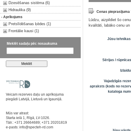
Dzesēšanas sistēma (6)
Hidraulika (9)
Cenas pieprasījuma
- Aprīkojums
Lūdzu, aizpildiet šo cen
Pretslīdēšanas ķēdes (1)
kvalitāti, labāko cenu u
Frontālie kausi (1)
Jūsu tehnikas
Meklēt sadaļu pēc nosaukuma
Sērijas / rūpnīc
Izlai
Vajadzīgās reze
apraksts (kods no rezerv
kataloga numu
Veicam rezerves daļu un aprīkojuma
piegādi Latvijā, Lietuvā un Igaunijā.
Mūs var atrast:
Starta ielā 1, Rīgā, LV-1026.
Tālr.: +371 26664689; +371 20201819
e-pasts:
info@specteh-rd.com
Jūsu vārds