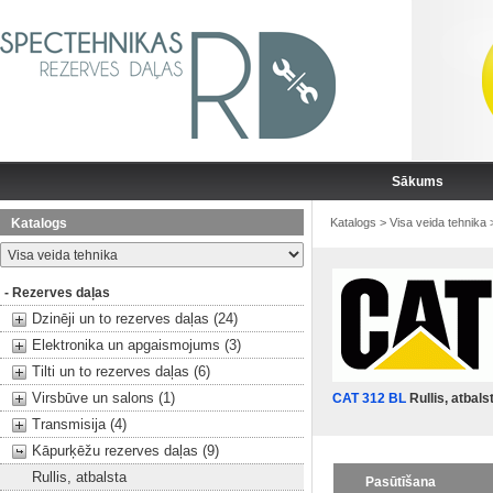
Sākums
Katalogs
Katalogs
>
Visa veida tehnika
- Rezerves daļas
Dzinēji un to rezerves daļas (24)
Elektronika un apgaismojums (3)
Tilti un to rezerves daļas (6)
Virsbūve un salons (1)
CAT 312 BL
Rullis, atbals
Transmisija (4)
Kāpurķēžu rezerves daļas (9)
Rullis, atbalsta
Pasūtīšana