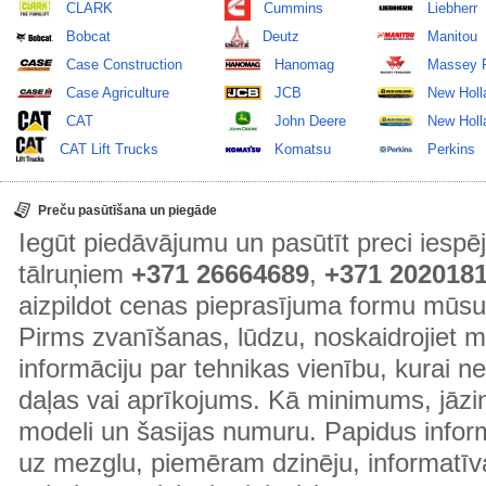
CLARK
Cummins
Liebherr
Bobcat
Deutz
Manitou
Case Construction
Hanomag
Massey 
Case Agriculture
JCB
New Holl
CAT
John Deere
New Holla
CAT Lift Trucks
Komatsu
Perkins
Preču pasūtīšana un piegāde
Iegūt piedāvājumu un pasūtīt preci ies
tālruņiem
+371 26664689
,
+371 202018
aizpildot cenas pieprasījuma formu mūsu
Pirms zvanīšanas, lūdzu, noskaidrojiet 
informāciju par tehnikas vienību, kurai 
daļas vai aprīkojums. Kā minimums, jāzin
modeli un šasijas numuru. Papidus informā
uz mezglu, piemēram dzinēju, informatīv