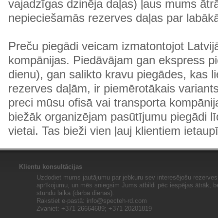
vajadzīgas dzinēja daļas) ļaus mums ātr
nepieciešamās rezerves daļas par labā
Preču piegādi veicam izmatontojot Latvij
kompānijas. Piedāvājam gan ekspress pi
dienu), gan salikto kravu piegādes, kas
rezerves daļām, ir piemērotākais variants
preci mūsu ofisā vai transporta kompānija
biežāk organizējam pasūtījumu piegādi lī
vietai. Tas bieži vien ļauj klientiem ietaup
Klientu konsultācijas
Uzdodiet mums jautājumu par jebkuru sev interesējošu rezerves 
aprīkojumu, un mēs sniegsim Jums atbildi pēc iespējas ātrāk, b
stundu laikā (darba dienās).
Rakstiet e-pastā:
info@specteh-rd.com
Zvaniet: +371 26664689; +371 20201819