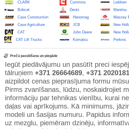
CLARK
Cummins
Liebherr
Bobcat
Deutz
Manitou
Case Construction
Hanomag
Massey 
Case Agriculture
JCB
New Holl
CAT
John Deere
New Holla
CAT Lift Trucks
Komatsu
Perkins
Preču pasūtīšana un piegāde
Iegūt piedāvājumu un pasūtīt preci ies
tālruņiem
+371 26664689
,
+371 202018
aizpildot cenas pieprasījuma formu mūsu
Pirms zvanīšanas, lūdzu, noskaidrojiet 
informāciju par tehnikas vienību, kurai 
daļas vai aprīkojums. Kā minimums, jāzin
modeli un šasijas numuru. Papidus informā
uz mezglu, piemēram dzinēju, informatīv