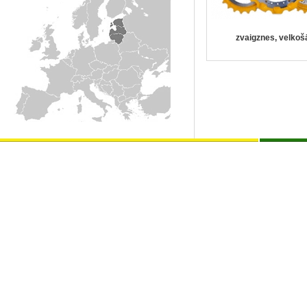
zvaigznes, velkoš