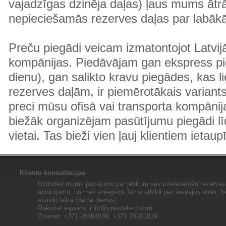
vajadzīgas dzinēja daļas) ļaus mums ātr
nepieciešamās rezerves daļas par labā
Preču piegādi veicam izmatontojot Latvij
kompānijas. Piedāvājam gan ekspress pi
dienu), gan salikto kravu piegādes, kas
rezerves daļām, ir piemērotākais variants
preci mūsu ofisā vai transporta kompānija
biežāk organizējam pasūtījumu piegādi lī
vietai. Tas bieži vien ļauj klientiem ietaup
Klientu konsultācijas
Uzdodiet mums jautājumu par jebkuru sev interesējošu rezerves 
aprīkojumu, un mēs sniegsim Jums atbildi pēc iespējas ātrāk, b
stundu laikā (darba dienās).
Rakstiet e-pastā:
info@specteh-rd.com
Zvaniet: +371 26664689; +371 20201819