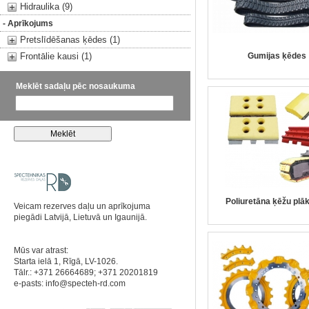
Hidraulika (9)
- Aprīkojums
Pretslīdēšanas ķēdes (1)
Frontālie kausi (1)
Gumijas ķēdes
Meklēt sadaļu pēc nosaukuma
Poliuretāna ķēžu plā
Veicam rezerves daļu un aprīkojuma
piegādi Latvijā, Lietuvā un Igaunijā.
Mūs var atrast:
Starta ielā 1, Rīgā, LV-1026.
Tālr.: +371 26664689; +371 20201819
e-pasts:
info@specteh-rd.com