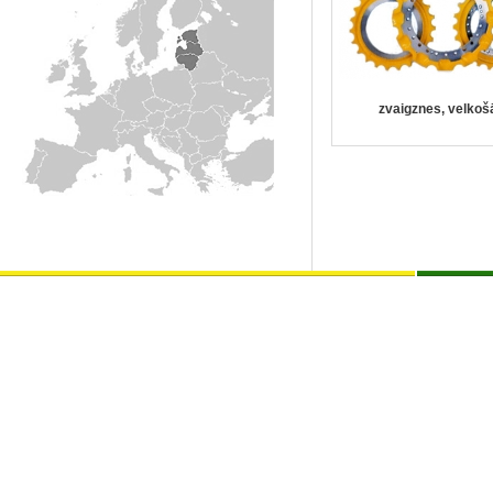
zvaigznes, velkoš