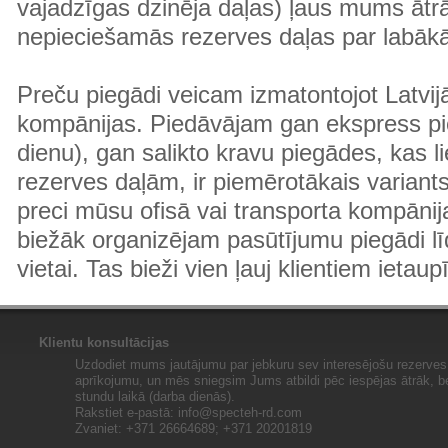
vajadzīgas dzinēja daļas) ļaus mums ātr
nepieciešamās rezerves daļas par labā
Preču piegādi veicam izmatontojot Latvij
kompānijas. Piedāvājam gan ekspress pi
dienu), gan salikto kravu piegādes, kas
rezerves daļām, ir piemērotākais variants
preci mūsu ofisā vai transporta kompānija
biežāk organizējam pasūtījumu piegādi lī
vietai. Tas bieži vien ļauj klientiem ietaup
Klientu konsultācijas
Uzdodiet mums jautājumu par jebkuru sev interesējošu rezerves 
aprīkojumu, un mēs sniegsim Jums atbildi pēc iespējas ātrāk, b
stundu laikā (darba dienās).
Rakstiet e-pastā:
info@specteh-rd.com
Zvaniet: +371 26664689; +371 20201819