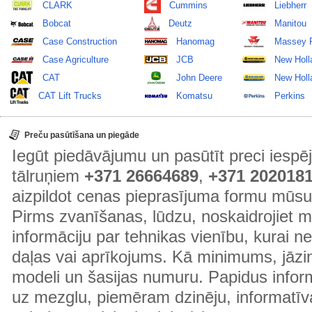
CLARK
Cummins
Liebherr
Bobcat
Deutz
Manitou
Case Construction
Hanomag
Massey 
Case Agriculture
JCB
New Holl
CAT
John Deere
New Holla
CAT Lift Trucks
Komatsu
Perkins
Preču pasūtīšana un piegāde
Iegūt piedāvājumu un pasūtīt preci ies
tālruņiem
+371 26664689
,
+371 202018
aizpildot cenas pieprasījuma formu mūsu
Pirms zvanīšanas, lūdzu, noskaidrojiet 
informāciju par tehnikas vienību, kurai 
daļas vai aprīkojums. Kā minimums, jāzin
modeli un šasijas numuru. Papidus informā
uz mezglu, piemēram dzinēju, informatīv