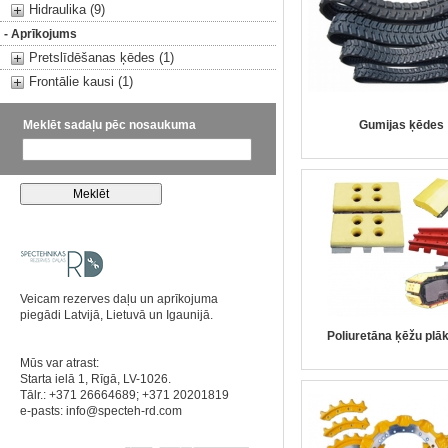
Hidraulika (9)
- Aprīkojums
Pretslīdēšanas ķēdes (1)
Frontālie kausi (1)
Meklēt sadaļu pēc nosaukuma
Gumijas ķēdes
Veicam rezerves daļu un aprīkojuma
piegādi Latvijā, Lietuvā un Igaunijā.
Poliuretāna ķēžu plā
Mūs var atrast:
Starta ielā 1, Rīgā, LV-1026.
Tālr.: +371 26664689; +371 20201819
e-pasts:
info@specteh-rd.com