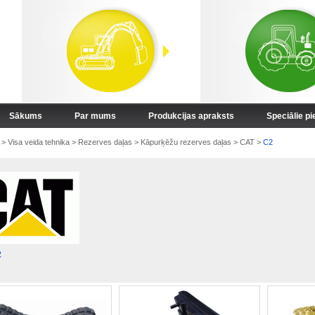
Sākums
Par mums
Produkcijas apraksts
Speciālie p
>
Visa veida tehnika
>
Rezerves daļas
>
Kāpurķēžu rezerves daļas
>
CAT
>
C2
2