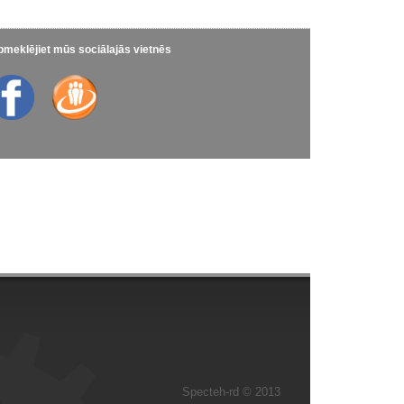
meklējiet mūs sociālajās vietnēs
Specteh-rd © 2013