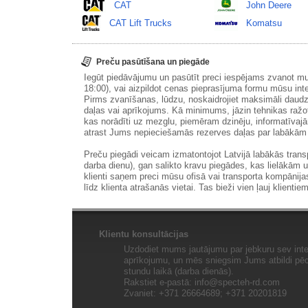
CAT
John Deere
CAT Lift Trucks
Komatsu
Preču pasūtīšana un piegāde
Iegūt piedāvājumu un pasūtīt preci iespējams zvanot m
18:00), vai aizpildot cenas pieprasījuma formu mūsu int
Pirms zvanīšanas, lūdzu, noskaidrojiet maksimāli daudz
daļas vai aprīkojums. Kā minimums, jāzin tehnikas ražot
kas norādīti uz mezglu, piemēram dzinēju, informatīvaj
atrast Jums nepieciešamās rezerves daļas par labākā
Preču piegādi veicam izmatontojot Latvijā labākās tran
darba dienu), gan salikto kravu piegādes, kas lielākām 
klienti saņem preci mūsu ofisā vai transporta kompānija
līdz klienta atrašanās vietai. Tas bieži vien ļauj klientiem
Klientu konsultācijas
Uzdodiet mums jautājumu par jebkuru sev inte
aprīkojumu, un mēs sniegsim Jums atbildi pēc 
stundu laikā (darba dienās).
Rakstiet e-pastā:
info@specteh-rd.com
Zvaniet: +371 26664689; +371 20201819