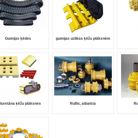
Gumijas ķēdes
gumijas uzlikas ķēžu plāksnēm
liuretāna ķēžu plāksnes
Rullis, atbalsta
Ru