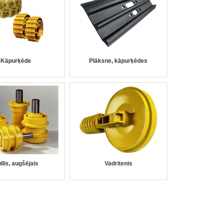
Kāpurķēde
Plāksne, kāpurķēdes
llis, augšējais
Vadritenis