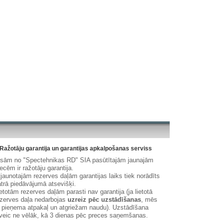
Ražotāju garantija un garantijas apkalpošanas serviss
isām no "Spectehnikas RD" SIA pasūtītajām jaunajām
ecēm ir ražotāju garantija.
jaunotajām rezerves daļām garantijas laiks tiek norādīts
trā piedāvājumā atsevišķi.
etotām rezerves daļām parasti nav garantija (ja lietotā
zerves daļa nedarbojas
uzreiz pēc uzstādīšanas
, mēs
 pieņema atpakaļ un atgriežam naudu). Uzstādīšana
veic ne vēlāk, kā 3 dienas pēc preces saņemšanas.