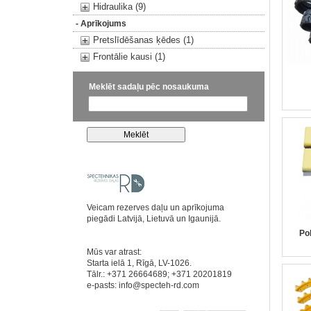
Hidraulika (9)
- Aprīkojums
Pretslīdēšanas ķēdes (1)
Frontālie kausi (1)
Meklēt sadaļu pēc nosaukuma
Veicam rezerves daļu un aprīkojuma
piegādi Latvijā, Lietuvā un Igaunijā.
Po
Mūs var atrast:
Starta ielā 1, Rīgā, LV-1026.
Tālr.: +371 26664689; +371 20201819
e-pasts:
info@specteh-rd.com