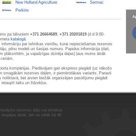
New Holland Agriculture
Sermac
Perkins
Ap
ums pa tālruņiem
+371 26664689
,
+371 20201819
(d.d 9:00-
erneta
katalogā
.
 informāciju par tehnikas vienību, kurai nepieciešamas rezerves
āju, pilnu modeli un šasijas numuru. Papidus informācija (dati,
ām plāksnītēm, ja vajadzīgas dzinēja daļas) ļaus mums ātrāk
m cenām.
sporta kompānijas. Piedāvājam gan ekspress piegādi (uz nākošo
un smagākām rezerves daļām, ir piemērotākais variants. Parasti
s noliktavā, bet arvien biežāk organizējam pasūtījumu piegādi
 ietaupīt laiku un līdzekļus.
resējošu rezerves daļu vai tehnikas
iespējas ātrāk, bet ne vēlāk kā 48