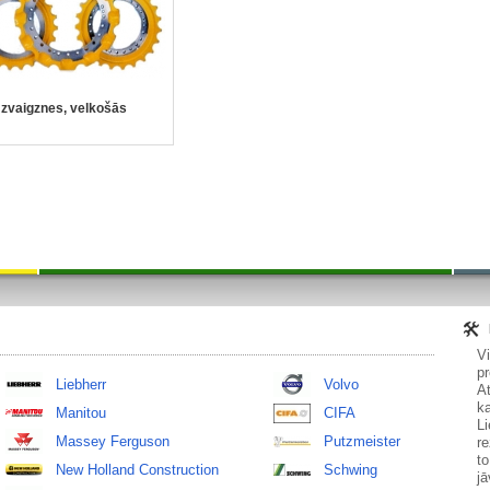
zvaigznes, velkošās
V
pr
Liebherr
Volvo
At
ka
Manitou
CIFA
Li
Massey Ferguson
Putzmeister
re
to
New Holland Construction
Schwing
jā