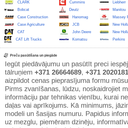
CLARK
Cummins
Liebherr
Bobcat
Deutz
Manitou
Case Construction
Hanomag
Massey 
Case Agriculture
JCB
New Holl
CAT
John Deere
New Holla
CAT Lift Trucks
Komatsu
Perkins
Preču pasūtīšana un piegāde
Iegūt piedāvājumu un pasūtīt preci ies
tālruņiem
+371 26664689
,
+371 202018
aizpildot cenas pieprasījuma formu mūsu
Pirms zvanīšanas, lūdzu, noskaidrojiet 
informāciju par tehnikas vienību, kurai 
daļas vai aprīkojums. Kā minimums, jāzin
modeli un šasijas numuru. Papidus informā
uz mezglu, piemēram dzinēju, informatīv