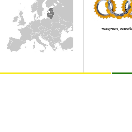
zvaigznes, velkoš