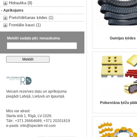
Hidraulika (9)
- Aprīkojums
Pretslīdēšanas ķēdes (1)
Frontālie kausi (1)
Meklēt sadaļu pēc nosaukuma
Gumijas ķēdes
Veicam rezerves daļu un aprīkojuma
piegādi Latvijā, Lietuvā un Igaunijā.
Poliuretāna ķēžu plā
Mūs var atrast:
Starta ielā 1, Rīgā, LV-1026.
Tālr.: +371 26664689; +371 20201819
e-pasts:
info@specteh-rd.com