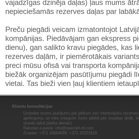
vajadzīgas dzinēja daļas) ļaus mums ātr
nepieciešamās rezerves daļas par labā
Preču piegādi veicam izmatontojot Latvij
kompānijas. Piedāvājam gan ekspress pi
dienu), gan salikto kravu piegādes, kas
rezerves daļām, ir piemērotākais variants
preci mūsu ofisā vai transporta kompānija
biežāk organizējam pasūtījumu piegādi lī
vietai. Tas bieži vien ļauj klientiem ietaup
Klientu konsultācijas
Uzdodiet mums jautājumu par jebkuru sev interesējošu rezerves 
aprīkojumu, un mēs sniegsim Jums atbildi pēc iespējas ātrāk, b
stundu laikā (darba dienās).
Rakstiet e-pastā:
info@specteh-rd.com
Zvaniet: +371 26664689; +371 20201819