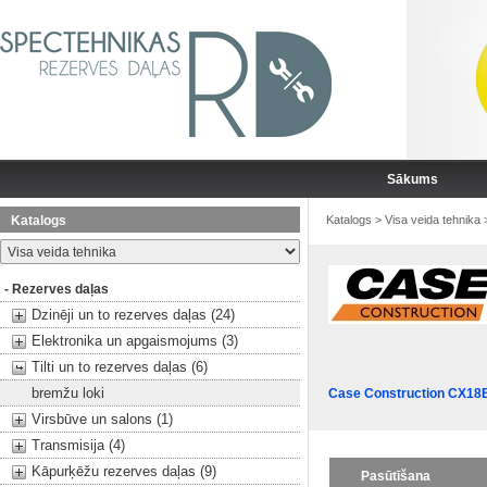
Sākums
Katalogs
Katalogs
>
Visa veida tehnika
- Rezerves daļas
Dzinēji un to rezerves daļas (24)
Elektronika un apgaismojums (3)
Tilti un to rezerves daļas (6)
bremžu loki
Case Construction CX18
Virsbūve un salons (1)
Transmisija (4)
Kāpurķēžu rezerves daļas (9)
Pasūtīšana