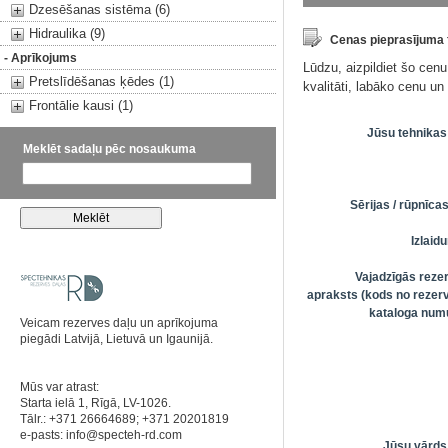
Dzesēšanas sistēma (6)
Hidraulika (9)
Cenas pieprasījuma
- Aprīkojums
Lūdzu, aizpildiet šo cen
Pretslīdēšanas ķēdes (1)
kvalitāti, labāko cenu u
Frontālie kausi (1)
Jūsu tehnikas
Meklēt sadaļu pēc nosaukuma
Sērijas / rūpnīc
Izlai
Vajadzīgās reze
apraksts (kods no rezerv
kataloga numu
Veicam rezerves daļu un aprīkojuma
piegādi Latvijā, Lietuvā un Igaunijā.
Mūs var atrast:
Starta ielā 1, Rīgā, LV-1026.
Tālr.: +371 26664689; +371 20201819
e-pasts:
info@specteh-rd.com
Jūsu vārds