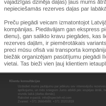
vajadzīgas dzinēja daļas) ļaus mums ātr
nepieciešamās rezerves daļas par labā
Preču piegādi veicam izmatontojot Latvij
kompānijas. Piedāvājam gan ekspress pi
dienu), gan salikto kravu piegādes, kas
rezerves daļām, ir piemērotākais variants
preci mūsu ofisā vai transporta kompānija
biežāk organizējam pasūtījumu piegādi lī
vietai. Tas bieži vien ļauj klientiem ietaup
Klientu konsultācijas
Uzdodiet mums jautājumu par jebkuru sev interesējošu rezerves 
aprīkojumu, un mēs sniegsim Jums atbildi pēc iespējas ātrāk, b
stundu laikā (darba dienās).
Rakstiet e-pastā:
info@specteh-rd.com
Zvaniet: +371 26664689; +371 20201819