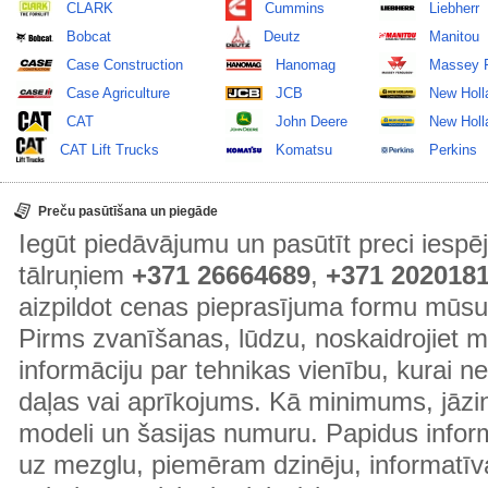
CLARK
Cummins
Liebherr
Bobcat
Deutz
Manitou
Case Construction
Hanomag
Massey 
Case Agriculture
JCB
New Holl
CAT
John Deere
New Holla
CAT Lift Trucks
Komatsu
Perkins
Preču pasūtīšana un piegāde
Iegūt piedāvājumu un pasūtīt preci ies
tālruņiem
+371 26664689
,
+371 202018
aizpildot cenas pieprasījuma formu mūsu
Pirms zvanīšanas, lūdzu, noskaidrojiet 
informāciju par tehnikas vienību, kurai 
daļas vai aprīkojums. Kā minimums, jāzin
modeli un šasijas numuru. Papidus informā
uz mezglu, piemēram dzinēju, informatīv