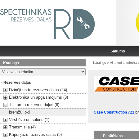
Sākums
Katalogs
Katalogs
>
Visa veida tehnika
- Rezerves daļas
Dzinēji un to rezerves daļas (24)
Elektronika un apgaismojums (3)
Tilti un to rezerves daļas (6)
bremžu loki
Case Construction 721
br
Virsbūve un salons (1)
Transmisija (4)
Kāpurķēžu rezerves daļas (9)
Pasūtīšana