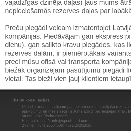
vajadzīgas dzinēja daļas) ļaus mums ātr
nepieciešamās rezerves daļas par labā
Preču piegādi veicam izmatontojot Latvij
kompānijas. Piedāvājam gan ekspress pi
dienu), gan salikto kravu piegādes, kas
rezerves daļām, ir piemērotākais variants
preci mūsu ofisā vai transporta kompānija
biežāk organizējam pasūtījumu piegādi lī
vietai. Tas bieži vien ļauj klientiem ietaup
Klientu konsultācijas
Uzdodiet mums jautājumu par jebkuru sev interesējošu rezerves 
aprīkojumu, un mēs sniegsim Jums atbildi pēc iespējas ātrāk, b
stundu laikā (darba dienās).
Rakstiet e-pastā:
info@specteh-rd.com
Zvaniet: +371 26664689; +371 20201819