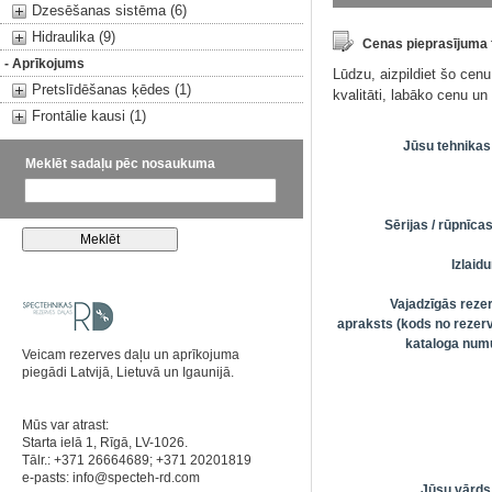
Dzesēšanas sistēma (6)
Hidraulika (9)
Cenas pieprasījuma
- Aprīkojums
Lūdzu, aizpildiet šo cen
Pretslīdēšanas ķēdes (1)
kvalitāti, labāko cenu u
Frontālie kausi (1)
Jūsu tehnikas
Meklēt sadaļu pēc nosaukuma
Sērijas / rūpnīc
Izlai
Vajadzīgās reze
apraksts (kods no rezerv
kataloga numu
Veicam rezerves daļu un aprīkojuma
piegādi Latvijā, Lietuvā un Igaunijā.
Mūs var atrast:
Starta ielā 1, Rīgā, LV-1026.
Tālr.: +371 26664689; +371 20201819
e-pasts:
info@specteh-rd.com
Jūsu vārds