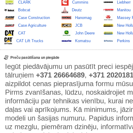
CLARK
Cummins
Liebherr
Bobcat
Deutz
Manitou
Case Construction
Hanomag
Massey 
Case Agriculture
JCB
New Holl
CAT
John Deere
New Holla
CAT Lift Trucks
Komatsu
Perkins
Preču pasūtīšana un piegāde
Iegūt piedāvājumu un pasūtīt preci ies
tālruņiem
+371 26664689
,
+371 202018
aizpildot cenas pieprasījuma formu mūsu
Pirms zvanīšanas, lūdzu, noskaidrojiet 
informāciju par tehnikas vienību, kurai 
daļas vai aprīkojums. Kā minimums, jāzin
modeli un šasijas numuru. Papidus informā
uz mezglu, piemēram dzinēju, informatīv