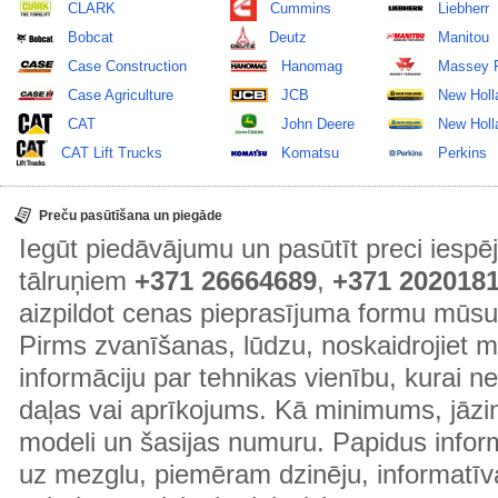
CLARK
Cummins
Liebherr
Bobcat
Deutz
Manitou
Case Construction
Hanomag
Massey 
Case Agriculture
JCB
New Holl
CAT
John Deere
New Holla
CAT Lift Trucks
Komatsu
Perkins
Preču pasūtīšana un piegāde
Iegūt piedāvājumu un pasūtīt preci ies
tālruņiem
+371 26664689
,
+371 202018
aizpildot cenas pieprasījuma formu mūsu
Pirms zvanīšanas, lūdzu, noskaidrojiet 
informāciju par tehnikas vienību, kurai 
daļas vai aprīkojums. Kā minimums, jāzin
modeli un šasijas numuru. Papidus informā
uz mezglu, piemēram dzinēju, informatīv