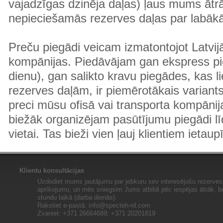
vajadzīgas dzinēja daļas) ļaus mums ātr
nepieciešamās rezerves daļas par labā
Preču piegādi veicam izmatontojot Latvij
kompānijas. Piedāvājam gan ekspress pi
dienu), gan salikto kravu piegādes, kas
rezerves daļām, ir piemērotākais variants
preci mūsu ofisā vai transporta kompānija
biežāk organizējam pasūtījumu piegādi lī
vietai. Tas bieži vien ļauj klientiem ietaup
Klientu konsultācijas
Uzdodiet mums jautājumu par jebkuru sev interesējošu rezerves 
aprīkojumu, un mēs sniegsim Jums atbildi pēc iespējas ātrāk, b
stundu laikā (darba dienās).
Rakstiet e-pastā:
info@specteh-rd.com
Zvaniet: +371 26664689; +371 20201819