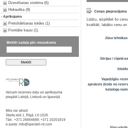
Dzesēšanas sistēma (6)
Hidraulika (9)
Cenas pieprasījuma
- Aprīkojums
Lūdzu, aizpildiet šo cen
Pretslīdēšanas ķēdes (1)
kvalitāti, labāko cenu u
Frontālie kausi (1)
Jūsu tehnikas
Meklēt sadaļu pēc nosaukuma
Sērijas / rūpnīc
Izlai
Vajadzīgās reze
apraksts (kods no rezerv
kataloga numu
Veicam rezerves daļu un aprīkojuma
piegādi Latvijā, Lietuvā un Igaunijā.
Mūs var atrast:
Starta ielā 1, Rīgā, LV-1026.
Tālr.: +371 26664689; +371 20201819
e-pasts:
info@specteh-rd.com
Jūsu vārds