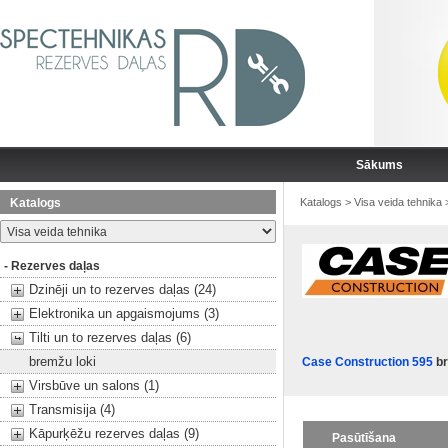
Sākums
Katalogs
Katalogs
>
Visa veida tehnika
- Rezerves daļas
Dzinēji un to rezerves daļas (24)
Elektronika un apgaismojums (3)
Tilti un to rezerves daļas (6)
bremžu loki
Case Construction 595
br
Virsbūve un salons (1)
Transmisija (4)
Kāpurķēžu rezerves daļas (9)
Pasūtīšana