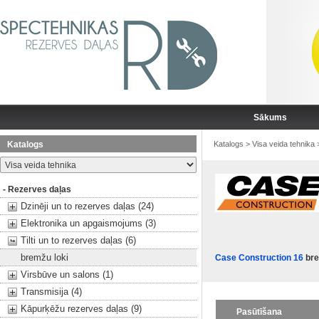
Sākums
Katalogs
Katalogs
>
Visa veida tehnika
- Rezerves daļas
Dzinēji un to rezerves daļas (24)
Elektronika un apgaismojums (3)
Tilti un to rezerves daļas (6)
bremžu loki
Case Construction 16
bre
Virsbūve un salons (1)
Transmisija (4)
Kāpurķēžu rezerves daļas (9)
Pasūtīšana