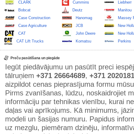
CLARK
Cummins
Liebherr
Bobcat
Deutz
Manitou
Case Construction
Hanomag
Massey 
Case Agriculture
JCB
New Holl
CAT
John Deere
New Holla
CAT Lift Trucks
Komatsu
Perkins
Preču pasūtīšana un piegāde
Iegūt piedāvājumu un pasūtīt preci ies
tālruņiem
+371 26664689
,
+371 202018
aizpildot cenas pieprasījuma formu mūsu
Pirms zvanīšanas, lūdzu, noskaidrojiet 
informāciju par tehnikas vienību, kurai 
daļas vai aprīkojums. Kā minimums, jāzin
modeli un šasijas numuru. Papidus informā
uz mezglu, piemēram dzinēju, informatīv