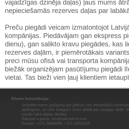
vajadzīgas dzinēja daļas) ļaus mums ātr
nepieciešamās rezerves daļas par labā
Preču piegādi veicam izmatontojot Latvij
kompānijas. Piedāvājam gan ekspress pi
dienu), gan salikto kravu piegādes, kas
rezerves daļām, ir piemērotākais variants
preci mūsu ofisā vai transporta kompānija
biežāk organizējam pasūtījumu piegādi lī
vietai. Tas bieži vien ļauj klientiem ietaup
Klientu konsultācijas
Uzdodiet mums jautājumu par jebkuru sev interesējošu rezerves 
aprīkojumu, un mēs sniegsim Jums atbildi pēc iespējas ātrāk, b
stundu laikā (darba dienās).
Rakstiet e-pastā:
info@specteh-rd.com
Zvaniet: +371 26664689; +371 20201819