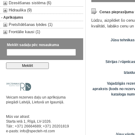
Dzesēšanas sistēma (6)
Hidraulika (9)
Cenas pieprasījuma
- Aprīkojums
Lūdzu, aizpildiet šo cen
Pretslīdēšanas ķēdes (1)
kvalitāti, labāko cenu u
Frontālie kausi (1)
Jūsu tehnikas
Meklēt sadaļu pēc nosaukuma
Sērijas / rūpnīc
Izlai
Vajadzīgās reze
apraksts (kods no rezerv
kataloga numu
Veicam rezerves daļu un aprīkojuma
piegādi Latvijā, Lietuvā un Igaunijā.
Mūs var atrast:
Starta ielā 1, Rīgā, LV-1026.
Tālr.: +371 26664689; +371 20201819
e-pasts:
info@specteh-rd.com
Jūsu vārds