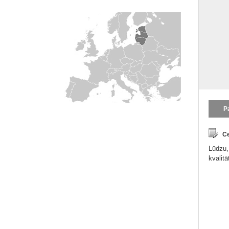
P
Ce
Lūdzu,
kvalit