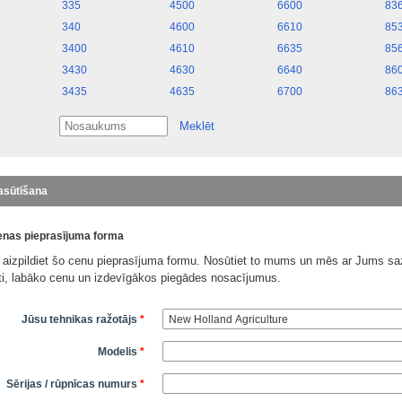
335
4500
6600
83
340
4600
6610
85
3400
4610
6635
85
3430
4630
6640
86
3435
4635
6700
86
Meklēt
asūtīšana
nas pieprasījuma forma
 aizpildiet šo cenu pieprasījuma formu. Nosūtiet to mums un mēs ar Jums saz
āti, labāko cenu un izdevīgākos piegādes nosacījumus.
Jūsu tehnikas ražotājs
*
Modelis
*
Sērijas / rūpnīcas numurs
*