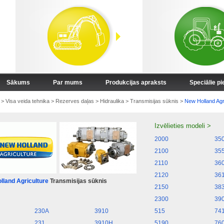
Sākums
Par mums
Produkcijas apraksts
Speciālie p
>
Visa veida tehnika
>
Rezerves daļas
>
Hidraulika
>
Transmisijas sūknis
>
New Holland Agr
Izvēlieties modeli >
2000
35
2100
35
2110
36
2120
36
lland Agriculture
Transmisijas sūknis
2150
38
2300
39
230A
3910
515
74
231
3910H
5190
76