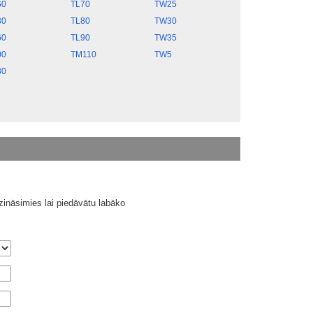
60
TL70
TW25
30
TL80
TW30
60
TL90
TW35
00
TM110
TW5
30
ināsimies lai piedāvātu labāko