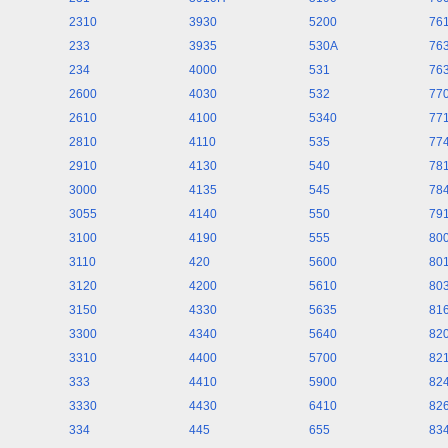
2310
3930
5200
76
233
3935
530A
76
234
4000
531
76
2600
4030
532
77
2610
4100
5340
77
2810
4110
535
77
2910
4130
540
78
3000
4135
545
78
3055
4140
550
79
3100
4190
555
80
3110
420
5600
80
3120
4200
5610
80
3150
4330
5635
81
3300
4340
5640
82
3310
4400
5700
82
333
4410
5900
82
3330
4430
6410
82
334
445
655
83