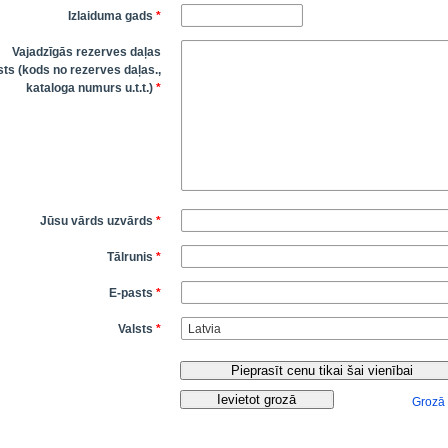
Izlaiduma gads
*
Vajadzīgās rezerves daļas
ts (kods no rezerves daļas.,
kataloga numurs u.t.t.)
*
Jūsu vārds uzvārds
*
Tālrunis
*
E-pasts
*
Valsts
*
Grozā