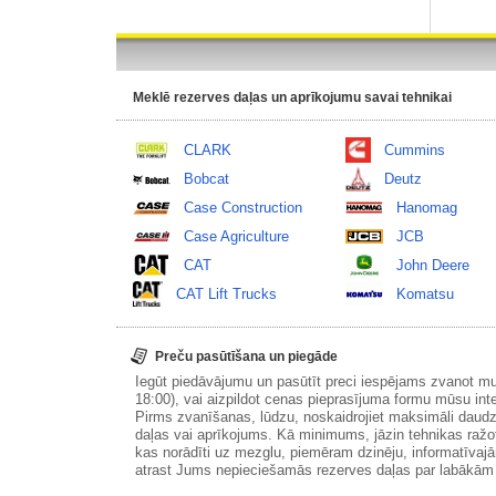
Meklē rezerves daļas un aprīkojumu savai tehnikai
CLARK
Cummins
Bobcat
Deutz
Case Construction
Hanomag
Case Agriculture
JCB
CAT
John Deere
CAT Lift Trucks
Komatsu
Preču pasūtīšana un piegāde
Iegūt piedāvājumu un pasūtīt preci iespējams zvanot m
18:00), vai aizpildot cenas pieprasījuma formu mūsu int
Pirms zvanīšanas, lūdzu, noskaidrojiet maksimāli daudz
daļas vai aprīkojums. Kā minimums, jāzin tehnikas ražot
kas norādīti uz mezglu, piemēram dzinēju, informatīvaj
atrast Jums nepieciešamās rezerves daļas par labākā