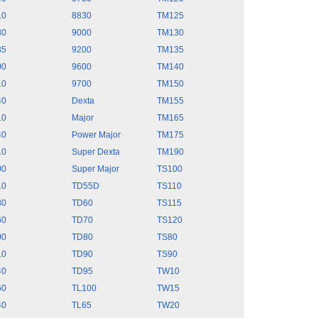
10
8830
TM125
30
9000
TM130
35
9200
TM135
00
9600
TM140
10
9700
TM150
40
Dexta
TM155
10
Major
TM165
40
Power Major
TM175
10
Super Dexta
TM190
00
Super Major
TS100
10
TD55D
TS110
30
TD60
TS115
60
TD70
TS120
00
TD80
TS80
10
TD90
TS90
40
TD95
TW10
60
TL100
TW15
40
TL65
TW20