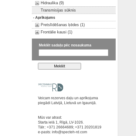
Hidraulika (9)
Transmisijas sūknis
- Aprīkojums
Pretslīdēšanas ķēdes (1)
Frontālie kausi (1)
Meklēt sadaļu pēc nosaukuma
Veicam rezerves daļu un aprīkojuma
piegādi Latvijā, Lietuvā un Igaunijā.
Mūs var atrast:
Starta ielā 1, Rīgā, LV-1026.
Tālr.: +371 26664689; +371 20201819
e-pasts:
info@specteh-rd.com