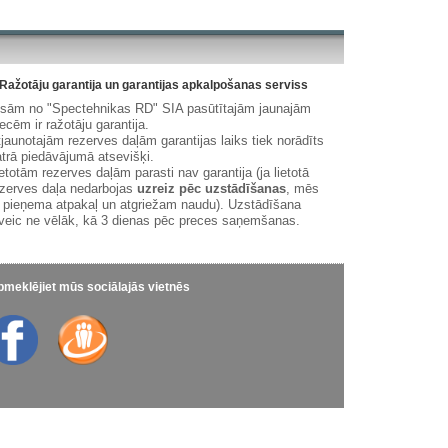
Ražotāju garantija un garantijas apkalpošanas serviss
isām no "Spectehnikas RD" SIA pasūtītajām jaunajām
ecēm ir ražotāju garantija.
jaunotajām rezerves daļām garantijas laiks tiek norādīts
trā piedāvājumā atsevišķi.
etotām rezerves daļām parasti nav garantija (ja lietotā
zerves daļa nedarbojas
uzreiz pēc uzstādīšanas
, mēs
 pieņema atpakaļ un atgriežam naudu). Uzstādīšana
veic ne vēlāk, kā 3 dienas pēc preces saņemšanas.
meklējiet mūs sociālajās vietnēs