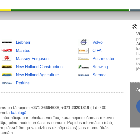
V
pr
Liebherr
Volvo
At
ka
Manitou
CIFA
Li
Massey Ferguson
Putzmeister
re
to
New Holland Construction
Schwing
jā
New Holland Agriculture
Sermac
Perkins
Ap
ums pa tālruņiem
+371 26664689
,
+371 20201819
(d.d 9:00-
erneta
katalogā
.
 informāciju par tehnikas vienību, kurai nepieciešamas rezerves
āju, pilnu modeli un šasijas numuru. Papidus informācija (dati,
ām plāksnītēm, ja vajadzīgas dzinēja daļas) ļaus mums ātrāk
m cenām.