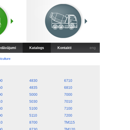
iedāvājumi
Katalogs
Kontakti
eng
iculture
00
4830
6710
50
4835
6810
00
5000
7000
10
5030
7010
30
5100
7100
00
5110
7200
10
8700
TM115
00
8730
TM120