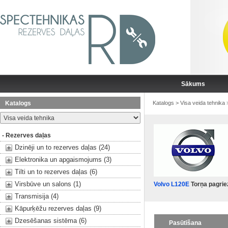
Sākums
Katalogs
Katalogs
>
Visa veida tehnika
- Rezerves daļas
Dzinēji un to rezerves daļas (24)
Elektronika un apgaismojums (3)
Tilti un to rezerves daļas (6)
Virsbūve un salons (1)
Volvo L120E
Torņa pagrie
Transmisija (4)
Kāpurķēžu rezerves daļas (9)
Dzesēšanas sistēma (6)
Pasūtīšana