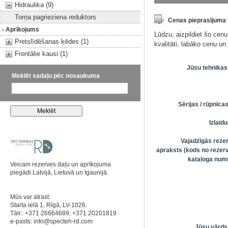
Hidraulika (9)
Torņa pagrieziena reduktors
Cenas pieprasījuma
- Aprīkojums
Lūdzu, aizpildiet šo cen
Pretslīdēšanas ķēdes (1)
kvalitāti, labāko cenu u
Frontālie kausi (1)
Jūsu tehnikas
Meklēt sadaļu pēc nosaukuma
Sērijas / rūpnīc
Izlai
Vajadzīgās reze
apraksts (kods no rezerv
kataloga numu
Veicam rezerves daļu un aprīkojuma
piegādi Latvijā, Lietuvā un Igaunijā.
Mūs var atrast:
Starta ielā 1, Rīgā, LV-1026.
Tālr.: +371 26664689; +371 20201819
e-pasts:
info@specteh-rd.com
Jūsu vārds