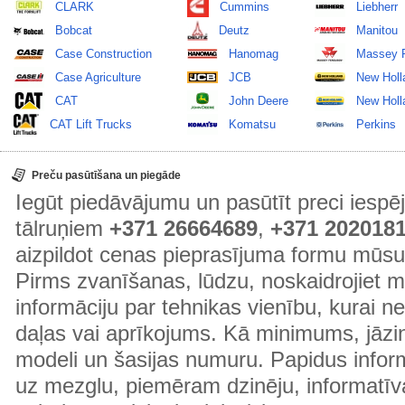
CLARK
Cummins
Liebherr
Bobcat
Deutz
Manitou
Case Construction
Hanomag
Massey 
Case Agriculture
JCB
New Holl
CAT
John Deere
New Holla
CAT Lift Trucks
Komatsu
Perkins
Preču pasūtīšana un piegāde
Iegūt piedāvājumu un pasūtīt preci ies
tālruņiem
+371 26664689
,
+371 202018
aizpildot cenas pieprasījuma formu mūsu
Pirms zvanīšanas, lūdzu, noskaidrojiet 
informāciju par tehnikas vienību, kurai 
daļas vai aprīkojums. Kā minimums, jāzin
modeli un šasijas numuru. Papidus informā
uz mezglu, piemēram dzinēju, informatīv