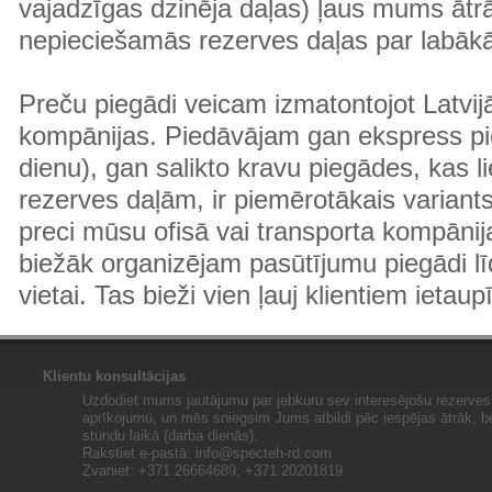
vajadzīgas dzinēja daļas) ļaus mums ātr
nepieciešamās rezerves daļas par labā
Preču piegādi veicam izmatontojot Latvij
kompānijas. Piedāvājam gan ekspress pi
dienu), gan salikto kravu piegādes, kas
rezerves daļām, ir piemērotākais variants
preci mūsu ofisā vai transporta kompānija
biežāk organizējam pasūtījumu piegādi lī
vietai. Tas bieži vien ļauj klientiem ietaup
Klientu konsultācijas
Uzdodiet mums jautājumu par jebkuru sev interesējošu rezerves 
aprīkojumu, un mēs sniegsim Jums atbildi pēc iespējas ātrāk, b
stundu laikā (darba dienās).
Rakstiet e-pastā:
info@specteh-rd.com
Zvaniet: +371 26664689; +371 20201819