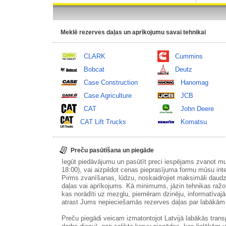
Meklē rezerves daļas un aprīkojumu savai tehnikai
CLARK
Cummins
Bobcat
Deutz
Case Construction
Hanomag
Case Agriculture
JCB
CAT
John Deere
CAT Lift Trucks
Komatsu
Preču pasūtīšana un piegāde
Iegūt piedāvājumu un pasūtīt preci iespējams zvanot m
18:00), vai aizpildot cenas pieprasījuma formu mūsu int
Pirms zvanīšanas, lūdzu, noskaidrojiet maksimāli daudz
daļas vai aprīkojums. Kā minimums, jāzin tehnikas ražot
kas norādīti uz mezglu, piemēram dzinēju, informatīvaj
atrast Jums nepieciešamās rezerves daļas par labākā
Preču piegādi veicam izmatontojot Latvijā labākās tran