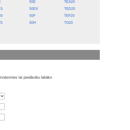
E
50E
TEA20
15
50EX
TED20
20
50F
TEF20
25
50H
TO20
ināsimies lai piedāvātu labāko