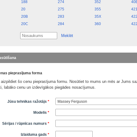
188
274
352
40
20
275
355
42
20B
283
35X
42
20C
284
360
42
Meklēt
asūtīšana
nas pieprasījuma forma
 aizpildiet šo cenu pieprasījuma formu. Nosūtiet to mums un mēs ar Jums saz
āti, labāko cenu un izdevīgākos piegādes nosacījumus.
Jūsu tehnikas ražotājs
*
Modelis
*
Sērijas / rūpnīcas numurs
*
Izlaiduma gads
*