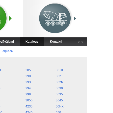
iedāvājumi
Katalogs
Kontakti
eng
 Ferguson
D
285
3610
E
290
362
F
293
362N
0
294
3630
1
298
3635
3
3050
3645
5
4235
50HX
50
4240
550