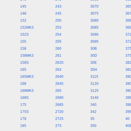
145
243
3070
36
148
245
3075
36
152
250
3080
36
152MK3
253
3085
36
152S
254
3090
37
155
255
3095
37
158
260
30B
37
158MK3
261
30D
37
158S
2620
30E
38
165
263
30H
38
165MK3
2640
3115
39
168
2645
3120
39
168MK3
265
3125
39
168S
2680
3140
39
175
2685
340
39
175S
2720
342
39
178
2725
35
40
185
273
350
40