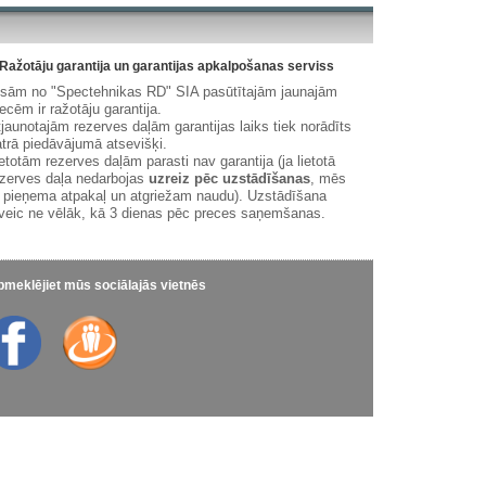
Ražotāju garantija un garantijas apkalpošanas serviss
isām no "Spectehnikas RD" SIA pasūtītajām jaunajām
ecēm ir ražotāju garantija.
jaunotajām rezerves daļām garantijas laiks tiek norādīts
trā piedāvājumā atsevišķi.
etotām rezerves daļām parasti nav garantija (ja lietotā
zerves daļa nedarbojas
uzreiz pēc uzstādīšanas
, mēs
 pieņema atpakaļ un atgriežam naudu). Uzstādīšana
veic ne vēlāk, kā 3 dienas pēc preces saņemšanas.
meklējiet mūs sociālajās vietnēs