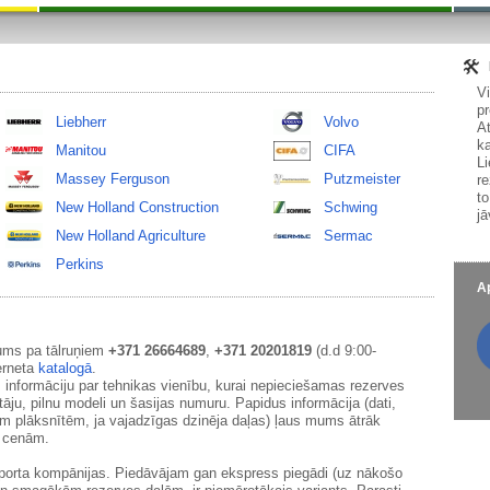
V
pr
Liebherr
Volvo
At
ka
Manitou
CIFA
Li
Massey Ferguson
Putzmeister
re
to
New Holland Construction
Schwing
jā
New Holland Agriculture
Sermac
Perkins
Ap
ums pa tālruņiem
+371 26664689
,
+371 20201819
(d.d 9:00-
erneta
katalogā
.
 informāciju par tehnikas vienību, kurai nepieciešamas rezerves
āju, pilnu modeli un šasijas numuru. Papidus informācija (dati,
ām plāksnītēm, ja vajadzīgas dzinēja daļas) ļaus mums ātrāk
m cenām.
sporta kompānijas. Piedāvājam gan ekspress piegādi (uz nākošo