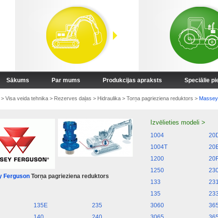
Sākums
Par mums
Produkcijas apraksts
Speciālie p
>
Visa veida tehnika
>
Rezerves daļas
>
Hidraulika
>
Torņa pagrieziena reduktors
>
Massey
Izvēlieties modeli >
1004
20
1004T
20
1200
20
1250
23
 Ferguson
Torņa pagrieziena reduktors
133
23
135
23
135E
235
3060
36
140
240
3065
36