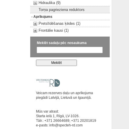
Hidraulika (9)
Torņa pagrieziena reduktors
- Aprīkojums
Pretslīdēšanas ķēdes (1)
Frontālie kausi (1)
Meklēt sadaļu pēc nosaukuma
Veicam rezerves daļu un aprīkojuma
piegādi Latvijā, Lietuvā un Igaunijā.
Mūs var atrast:
Starta ielā 1, Rīgā, LV-1026.
Tālr.: +371 26664689; +371 20201819
e-pasts:
info@specteh-rd.com