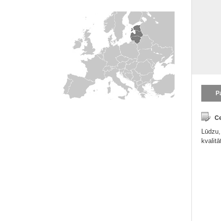
P
Ce
Lūdzu,
kvalit