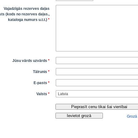
Vajadzīgās rezerves daļas
ts (kods no rezerves daļas.,
kataloga numurs u.t.t.)
*
Jūsu vārds uzvārds
*
Tālrunis
*
E-pasts
*
Valsts
*
Grozā