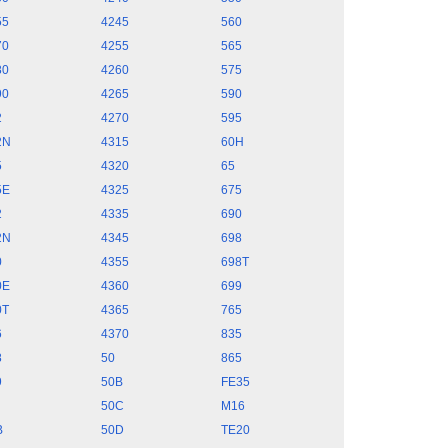
55
4245
560
70
4255
565
80
4260
575
90
4265
590
2
4270
595
2N
4315
60H
5
4320
65
5E
4325
675
2
4335
690
2N
4345
698
0
4355
698T
0E
4360
699
0T
4365
765
6
4370
835
8
50
865
9
50B
FE35
50C
M16
B
50D
TE20