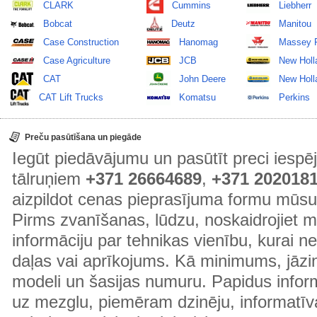
CLARK
Cummins
Liebherr
Bobcat
Deutz
Manitou
Case Construction
Hanomag
Massey 
Case Agriculture
JCB
New Holl
CAT
John Deere
New Holla
CAT Lift Trucks
Komatsu
Perkins
Preču pasūtīšana un piegāde
Iegūt piedāvājumu un pasūtīt preci ies
tālruņiem
+371 26664689
,
+371 202018
aizpildot cenas pieprasījuma formu mūsu
Pirms zvanīšanas, lūdzu, noskaidrojiet 
informāciju par tehnikas vienību, kurai 
daļas vai aprīkojums. Kā minimums, jāzin
modeli un šasijas numuru. Papidus informā
uz mezglu, piemēram dzinēju, informatīv