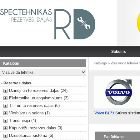
Sākums
Katalogs
Katalogs
>
Visa veida tehnika
- Rezerves daļas
Dzinēji un to rezerves daļas (24)
Elektronika un apgaismojums (3)
Tilti un to rezerves daļas (6)
Virsbūve un salons (1)
Volvo BL71
Stūres sistēm
Transmisija (4)
Kāpurķēžu rezerves daļas (9)
Dzesēšanas sistēma (6)
Pasūtīšana