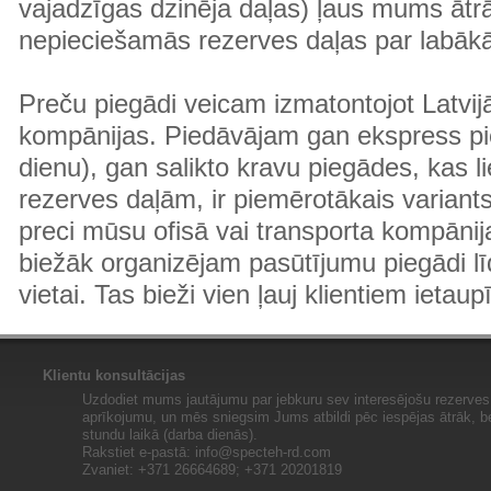
vajadzīgas dzinēja daļas) ļaus mums ātr
nepieciešamās rezerves daļas par labā
Preču piegādi veicam izmatontojot Latvij
kompānijas. Piedāvājam gan ekspress pi
dienu), gan salikto kravu piegādes, kas
rezerves daļām, ir piemērotākais variants
preci mūsu ofisā vai transporta kompānija
biežāk organizējam pasūtījumu piegādi lī
vietai. Tas bieži vien ļauj klientiem ietaup
Klientu konsultācijas
Uzdodiet mums jautājumu par jebkuru sev interesējošu rezerves 
aprīkojumu, un mēs sniegsim Jums atbildi pēc iespējas ātrāk, b
stundu laikā (darba dienās).
Rakstiet e-pastā:
info@specteh-rd.com
Zvaniet: +371 26664689; +371 20201819