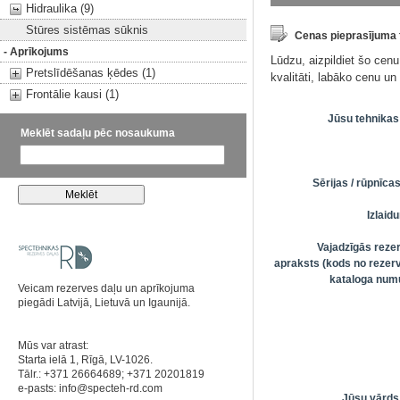
Hidraulika (9)
Stūres sistēmas sūknis
Cenas pieprasījuma
- Aprīkojums
Lūdzu, aizpildiet šo cen
Pretslīdēšanas ķēdes (1)
kvalitāti, labāko cenu u
Frontālie kausi (1)
Jūsu tehnikas
Meklēt sadaļu pēc nosaukuma
Sērijas / rūpnīc
Izlai
Vajadzīgās reze
apraksts (kods no rezerv
kataloga numu
Veicam rezerves daļu un aprīkojuma
piegādi Latvijā, Lietuvā un Igaunijā.
Mūs var atrast:
Starta ielā 1, Rīgā, LV-1026.
Tālr.: +371 26664689; +371 20201819
e-pasts:
info@specteh-rd.com
Jūsu vārds