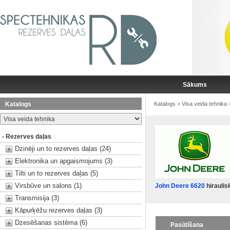
Sākums
Katalogs
Katalogs
>
Visa veida tehnika
- Rezerves daļas
Dzinēji un to rezerves daļas (24)
Elektronika un apgaismojums (3)
Tilti un to rezerves daļas (5)
Virsbūve un salons (1)
John Deere 6620
hiraulisk
Transmisija (3)
Kāpurķēžu rezerves daļas (3)
Dzesēšanas sistēma (6)
Pasūtīšana