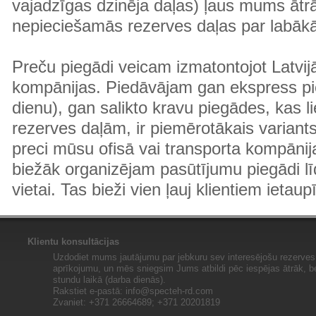
vajadzīgas dzinēja daļas) ļaus mums ātr
nepieciešamās rezerves daļas par labā
Preču piegādi veicam izmatontojot Latvij
kompānijas. Piedāvājam gan ekspress pi
dienu), gan salikto kravu piegādes, kas
rezerves daļām, ir piemērotākais variants
preci mūsu ofisā vai transporta kompānija
biežāk organizējam pasūtījumu piegādi lī
vietai. Tas bieži vien ļauj klientiem ietaup
Klientu konsultācijas
Uzdodiet mums jautājumu par jebkuru sev interesējošu rezerves 
aprīkojumu, un mēs sniegsim Jums atbildi pēc iespējas ātrāk, b
stundu laikā (darba dienās).
Rakstiet e-pastā:
info@specteh-rd.com
Zvaniet: +371 26664689; +371 20201819