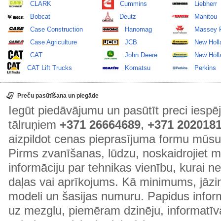
CLARK
Cummins
Liebherr
Bobcat
Deutz
Manitou
Case Construction
Hanomag
Massey 
Case Agriculture
JCB
New Holl
CAT
John Deere
New Holla
CAT Lift Trucks
Komatsu
Perkins
Preču pasūtīšana un piegāde
Iegūt piedāvājumu un pasūtīt preci ies
tālruņiem
+371 26664689
,
+371 202018
aizpildot cenas pieprasījuma formu mūsu
Pirms zvanīšanas, lūdzu, noskaidrojiet 
informāciju par tehnikas vienību, kurai 
daļas vai aprīkojums. Kā minimums, jāzin
modeli un šasijas numuru. Papidus informā
uz mezglu, piemēram dzinēju, informatīv