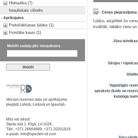
Hidraulika (7)
hirauliskais cilindrs
Cenas pieprasījuma
- Aprīkojums
Lūdzu, aizpildiet šo cen
Pretslīdēšanas ķēdes (1)
kvalitāti, labāko cenu u
Frontālie kausi (1)
Jūsu tehnikas
Meklēt sadaļu pēc nosaukuma
Sērijas / rūpnīc
Izlai
Vajadzīgās reze
apraksts (kods no rezerv
kataloga numu
Veicam rezerves daļu un aprīkojuma
piegādi Latvijā, Lietuvā un Igaunijā.
Mūs var atrast:
Starta ielā 1, Rīgā, LV-1026.
Tālr.: +371 26664689; +371 20201819
e-pasts:
info@specteh-rd.com
Jūsu vārds