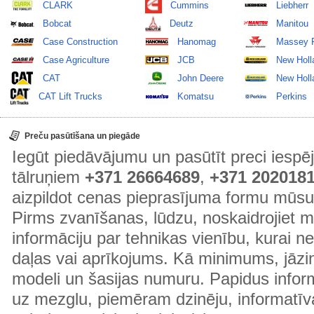
CLARK
Cummins
Liebherr
Bobcat
Deutz
Manitou
Case Construction
Hanomag
Massey 
Case Agriculture
JCB
New Holl
CAT
John Deere
New Holla
CAT Lift Trucks
Komatsu
Perkins
Preču pasūtīšana un piegāde
Iegūt piedāvājumu un pasūtīt preci ies
tālruņiem
+371 26664689
,
+371 202018
aizpildot cenas pieprasījuma formu mūsu
Pirms zvanīšanas, lūdzu, noskaidrojiet 
informāciju par tehnikas vienību, kurai 
daļas vai aprīkojums. Kā minimums, jāzin
modeli un šasijas numuru. Papidus informā
uz mezglu, piemēram dzinēju, informatīv