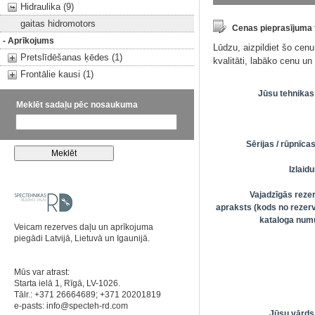
Hidraulika (9)
gaitas hidromotors
Cenas pieprasījuma
- Aprīkojums
Lūdzu, aizpildiet šo cen
Pretslīdēšanas ķēdes (1)
kvalitāti, labāko cenu u
Frontālie kausi (1)
Jūsu tehnikas
Meklēt sadaļu pēc nosaukuma
Sērijas / rūpnīc
Izlai
Vajadzīgās reze
apraksts (kods no rezerv
kataloga numu
Veicam rezerves daļu un aprīkojuma
piegādi Latvijā, Lietuvā un Igaunijā.
Mūs var atrast:
Starta ielā 1, Rīgā, LV-1026.
Tālr.: +371 26664689; +371 20201819
e-pasts:
info@specteh-rd.com
Jūsu vārds