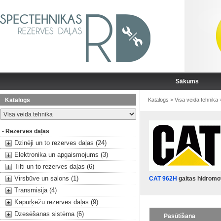
Sākums
Katalogs
Katalogs
>
Visa veida tehnika
- Rezerves daļas
Dzinēji un to rezerves daļas (24)
Elektronika un apgaismojums (3)
Tilti un to rezerves daļas (6)
Virsbūve un salons (1)
CAT 962H
gaitas hidromo
Transmisija (4)
Kāpurķēžu rezerves daļas (9)
Dzesēšanas sistēma (6)
Pasūtīšana