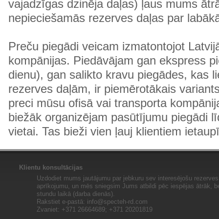
vajadzīgas dzinēja daļas) ļaus mums ātr
nepieciešamās rezerves daļas par labā
Preču piegādi veicam izmatontojot Latvij
kompānijas. Piedāvājam gan ekspress pi
dienu), gan salikto kravu piegādes, kas
rezerves daļām, ir piemērotākais variants
preci mūsu ofisā vai transporta kompānija
biežāk organizējam pasūtījumu piegādi lī
vietai. Tas bieži vien ļauj klientiem ietaup
Klientu konsultācijas
Uzdodiet mums jautājumu par jebkuru sev interesējošu rezerves 
aprīkojumu, un mēs sniegsim Jums atbildi pēc iespējas ātrāk, b
stundu laikā (darba dienās).
Rakstiet e-pastā:
info@specteh-rd.com
Zvaniet: +371 26664689; +371 20201819