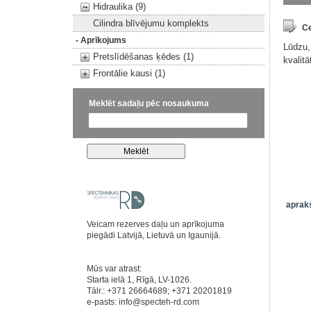
Hidraulika (9)
Cilindra blīvējumu komplekts
Ce
- Aprīkojums
Lūdzu,
Pretslīdēšanas ķēdes (1)
kvalit
Frontālie kausi (1)
Meklēt sadaļu pēc nosaukuma
apraks
Veicam rezerves daļu un aprīkojuma
piegādi Latvijā, Lietuvā un Igaunijā.
Mūs var atrast:
Starta ielā 1, Rīgā, LV-1026.
Tālr.: +371 26664689; +371 20201819
e-pasts:
info@specteh-rd.com