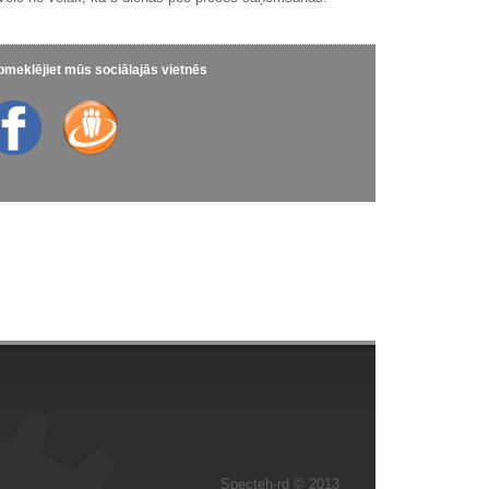
meklējiet mūs sociālajās vietnēs
Specteh-rd © 2013