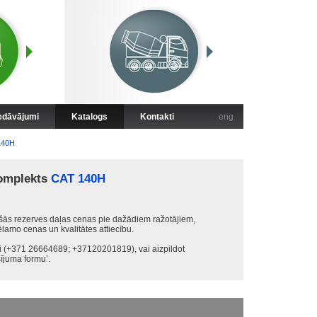
iedāvājumi
Katalogs
Kontakti
eng
140H
komplekts
CAT 140H
ās rezerves daļas cenas pie dažādiem ražotājiem,
ēlamo cenas un kvalitātes attiecību.
ki (+371 26664689; +37120201819), vai aizpildot
juma formu’.