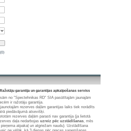
(0)
Ražotāju garantija un garantijas apkalpošanas serviss
isām no "Spectehnikas RD" SIA pasūtītajām jaunajām
ecēm ir ražotāju garantija.
jaunotajām rezerves daļām garantijas laiks tiek norādīts
trā piedāvājumā atsevišķi.
etotām rezerves daļām parasti nav garantija (ja lietotā
zerves daļa nedarbojas
uzreiz pēc uzstādīšanas
, mēs
 pieņema atpakaļ un atgriežam naudu). Uzstādīšana
veic ne vēlāk, kā 3 dienas pēc preces saņemšanas.