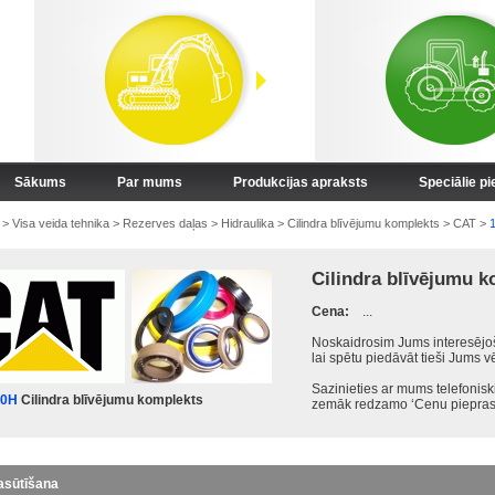
Sākums
Par mums
Produkcijas apraksts
Speciālie p
>
Visa veida tehnika
>
Rezerves daļas
>
Hidraulika
>
Cilindra blīvējumu komplekts
>
CAT
>
Cilindra blīvējumu 
Cena:
...
Noskaidrosim Jums interesējoš
lai spētu piedāvāt tieši Jums v
Sazinieties ar mums telefonis
40H
Cilindra blīvējumu komplekts
zemāk redzamo ‘Cenu pieprasī
asūtīšana