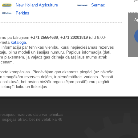
New Holland Agriculture
Sermac
Perkins
Ap
ums pa tālruņiem
+371 26664689
,
+371 20201819
(d.d 9:00-
erneta
katalogā
.
 informāciju par tehnikas vienību, kurai nepieciešamas rezerves
āju, pilnu modeli un šasijas numuru. Papidus informācija (dati,
ām plāksnītēm, ja vajadzīgas dzinēja daļas) ļaus mums ātrāk
m cenām.
sporta kompānijas. Piedāvājam gan ekspress piegādi (uz nākošo
un smagākām rezerves daļām, ir piemērotākais variants. Parasti
s noliktavā, bet arvien biežāk organizējam pasūtījumu piegādi
 ietaupīt laiku un līdzekļus.
resējošu rezerves daļu vai tehnikas
iespējas ātrāk, bet ne vēlāk kā 48