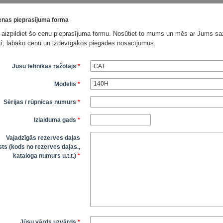
nas pieprasījuma forma
 aizpildiet šo cenu pieprasījuma formu. Nosūtiet to mums un mēs ar Jums saz
āti, labāko cenu un izdevīgākos piegādes nosacījumus.
Jūsu tehnikas ražotājs
*
Modelis
*
Sērijas / rūpnīcas numurs
*
Izlaiduma gads
*
Vajadzīgās rezerves daļas
ts (kods no rezerves daļas.,
kataloga numurs u.t.t.)
*
Jūsu vārds uzvārds
*