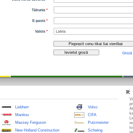
Tālrunis
*
E-pasts
*
Valsts
*
Grozā
V
pr
Liebherr
Volvo
At
ka
Manitou
CIFA
Li
Massey Ferguson
Putzmeister
re
to
New Holland Construction
Schwing
jā