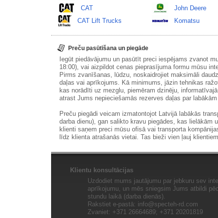
CAT
John Deere
CAT Lift Trucks
Komatsu
Preču pasūtīšana un piegāde
Iegūt piedāvājumu un pasūtīt preci iespējams zvanot m
18:00), vai aizpildot cenas pieprasījuma formu mūsu int
Pirms zvanīšanas, lūdzu, noskaidrojiet maksimāli daudz
daļas vai aprīkojums. Kā minimums, jāzin tehnikas ražot
kas norādīti uz mezglu, piemēram dzinēju, informatīvaj
atrast Jums nepieciešamās rezerves daļas par labākā
Preču piegādi veicam izmatontojot Latvijā labākās tran
darba dienu), gan salikto kravu piegādes, kas lielākām 
klienti saņem preci mūsu ofisā vai transporta kompānija
līdz klienta atrašanās vietai. Tas bieži vien ļauj klientiem
Klientu konsultācijas
Uzdodiet mums jautājumu par jebkuru sev inte
aprīkojumu, un mēs sniegsim Jums atbildi pēc 
stundu laikā (darba dienās).
Rakstiet e-pastā:
info@specteh-rd.com
Zvaniet: +371 26664689; +371 20201819