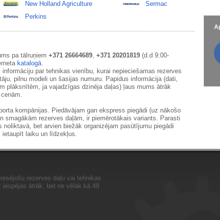
New Holland Agriculture
Sermac
Perkins
Ap
ums pa tālruņiem
+371 26664689
,
+371 20201819
(d.d 9:00-
erneta
katalogā
.
 informāciju par tehnikas vienību, kurai nepieciešamas rezerves
āju, pilnu modeli un šasijas numuru. Papidus informācija (dati,
ām plāksnītēm, ja vajadzīgas dzinēja daļas) ļaus mums ātrāk
m cenām.
sporta kompānijas. Piedāvājam gan ekspress piegādi (uz nākošo
un smagākām rezerves daļām, ir piemērotākais variants. Parasti
s noliktavā, bet arvien biežāk organizējam pasūtījumu piegādi
 ietaupīt laiku un līdzekļus.
resējošu rezerves daļu vai tehnikas
iespējas ātrāk, bet ne vēlāk kā 48