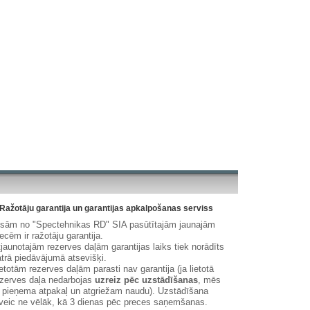
Ražotāju garantija un garantijas apkalpošanas serviss
isām no "Spectehnikas RD" SIA pasūtītajām jaunajām
ecēm ir ražotāju garantija.
jaunotajām rezerves daļām garantijas laiks tiek norādīts
trā piedāvājumā atsevišķi.
etotām rezerves daļām parasti nav garantija (ja lietotā
zerves daļa nedarbojas
uzreiz pēc uzstādīšanas
, mēs
 pieņema atpakaļ un atgriežam naudu). Uzstādīšana
veic ne vēlāk, kā 3 dienas pēc preces saņemšanas.