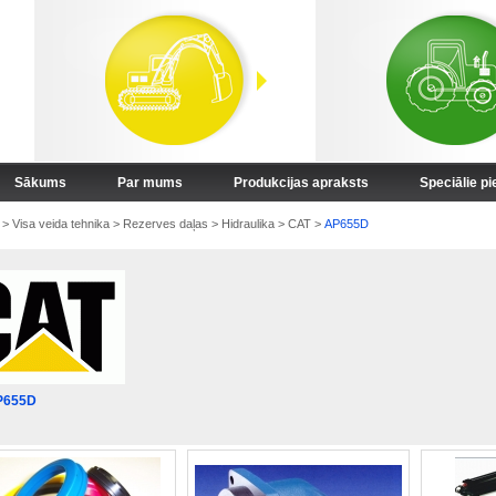
Sākums
Par mums
Produkcijas apraksts
Speciālie p
>
Visa veida tehnika
>
Rezerves daļas
>
Hidraulika
>
CAT
>
AP655D
P655D