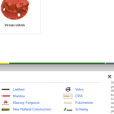
Virzuļu sūknis
V
pr
Liebherr
Volvo
At
ka
Manitou
CIFA
Li
Massey Ferguson
Putzmeister
re
to
New Holland Construction
Schwing
jā