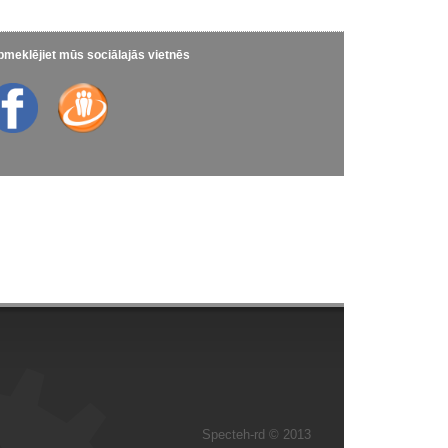
meklējiet mūs sociālajās vietnēs
Specteh-rd © 2013