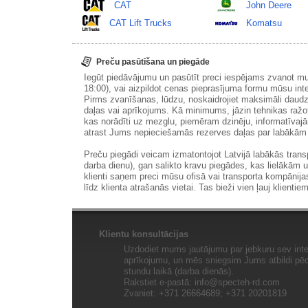
CAT
John Deere
CAT Lift Trucks
Komatsu
Preču pasūtīšana un piegāde
Iegūt piedāvājumu un pasūtīt preci iespējams zvanot m
18:00), vai aizpildot cenas pieprasījuma formu mūsu int
Pirms zvanīšanas, lūdzu, noskaidrojiet maksimāli daudz
daļas vai aprīkojums. Kā minimums, jāzin tehnikas ražot
kas norādīti uz mezglu, piemēram dzinēju, informatīvaj
atrast Jums nepieciešamās rezerves daļas par labākā
Preču piegādi veicam izmatontojot Latvijā labākās tran
darba dienu), gan salikto kravu piegādes, kas lielākām 
klienti saņem preci mūsu ofisā vai transporta kompānija
līdz klienta atrašanās vietai. Tas bieži vien ļauj klientiem
Klientu konsultācijas
Uzdodiet mums jautājumu par jebkuru sev inte
aprīkojumu, un mēs sniegsim Jums atbildi pēc 
stundu laikā (darba dienās).
Rakstiet e-pastā:
info@specteh-rd.com
Zvaniet: +371 26664689; +371 20201819