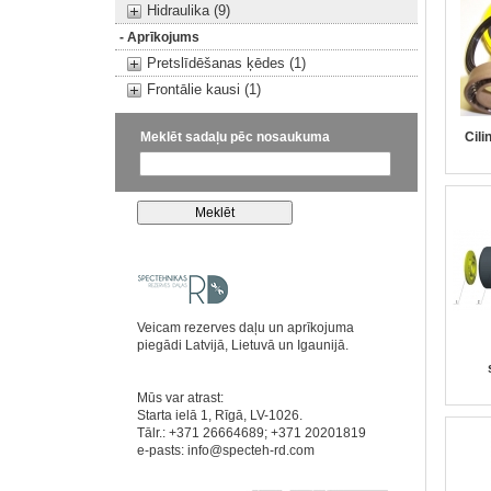
Hidraulika (9)
- Aprīkojums
Pretslīdēšanas ķēdes (1)
Frontālie kausi (1)
Meklēt sadaļu pēc nosaukuma
Cili
Veicam rezerves daļu un aprīkojuma
piegādi Latvijā, Lietuvā un Igaunijā.
Mūs var atrast:
Starta ielā 1, Rīgā, LV-1026.
Tālr.: +371 26664689; +371 20201819
e-pasts:
info@specteh-rd.com