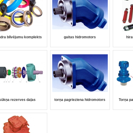
ndra blīvējumu komplekts
gaitas hidromotors
hira
sūkņa rezerves daļas
torņa pagrieziena hidromotors
Torņa pa