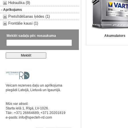
Hidraulika (9)
- Aprīkojums
Pretslīdēšanas ķēdes (1)
Frontālie kausi (1)
Meklēt sadaļu pēc nosaukuma
Akumulators
Veicam rezerves daļu un aprīkojuma
piegādi Latvijā, Lietuvā un Igaunijā.
Mūs var atrast:
Starta ielā 1, Rīgā, LV-1026.
Tālr.: +371 26664689; +371 20201819
e-pasts:
info@specteh-rd.com