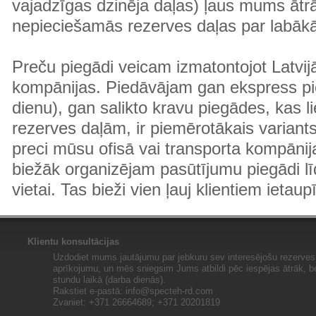
vajadzīgas dzinēja daļas) ļaus mums ātr
nepieciešamās rezerves daļas par labā
Preču piegādi veicam izmatontojot Latvij
kompānijas. Piedāvājam gan ekspress pi
dienu), gan salikto kravu piegādes, kas
rezerves daļām, ir piemērotākais variants
preci mūsu ofisā vai transporta kompānija
biežāk organizējam pasūtījumu piegādi lī
vietai. Tas bieži vien ļauj klientiem ietaup
Klientu konsultācijas
Uzdodiet mums jautājumu par jebkuru sev interesējošu rezerves 
aprīkojumu, un mēs sniegsim Jums atbildi pēc iespējas ātrāk, b
stundu laikā (darba dienās).
Rakstiet e-pastā:
info@specteh-rd.com
Zvaniet: +371 26664689; +371 20201819