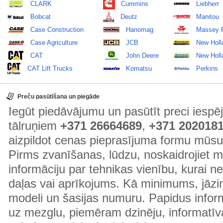
CLARK
Cummins
Liebherr
Bobcat
Deutz
Manitou
Case Construction
Hanomag
Massey 
Case Agriculture
JCB
New Holl
CAT
John Deere
New Holla
CAT Lift Trucks
Komatsu
Perkins
Preču pasūtīšana un piegāde
Iegūt piedāvājumu un pasūtīt preci ies
tālruņiem
+371 26664689
,
+371 202018
aizpildot cenas pieprasījuma formu mūsu
Pirms zvanīšanas, lūdzu, noskaidrojiet 
informāciju par tehnikas vienību, kurai 
daļas vai aprīkojums. Kā minimums, jāzin
modeli un šasijas numuru. Papidus informā
uz mezglu, piemēram dzinēju, informatīv