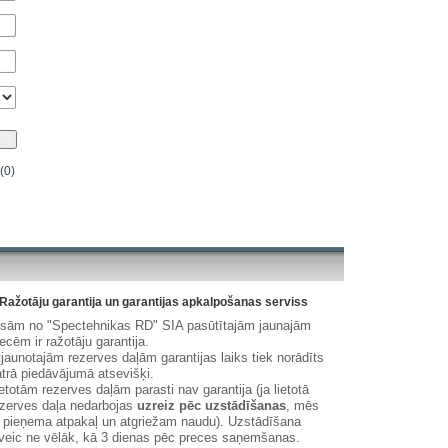
(0)
Ražotāju garantija un garantijas apkalpošanas serviss
isām no "Spectehnikas RD" SIA pasūtītajām jaunajām
ecēm ir ražotāju garantija.
jaunotajām rezerves daļām garantijas laiks tiek norādīts
trā piedāvājumā atsevišķi.
etotām rezerves daļām parasti nav garantija (ja lietotā
zerves daļa nedarbojas
uzreiz pēc uzstādīšanas
, mēs
 pieņema atpakaļ un atgriežam naudu). Uzstādīšana
veic ne vēlāk, kā 3 dienas pēc preces saņemšanas.