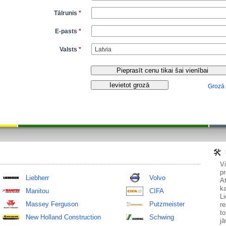
Tālrunis
*
E-pasts
*
Valsts
*
Grozā
V
pr
Liebherr
Volvo
At
ka
Manitou
CIFA
Li
Massey Ferguson
Putzmeister
re
to
New Holland Construction
Schwing
jā