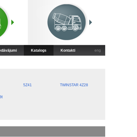
iedāvājumi
Katalogs
Kontakti
eng
5Z41
TWINSTAR 4Z28
ēt