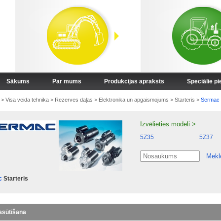
Sākums
Par mums
Produkcijas apraksts
Speciālie p
>
Visa veida tehnika
>
Rezerves daļas
>
Elektronika un apgaismojums
>
Starteris
>
Sermac
Izvēlieties modeli >
5Z35
5Z37
Mekl
c
Starteris
asūtīšana