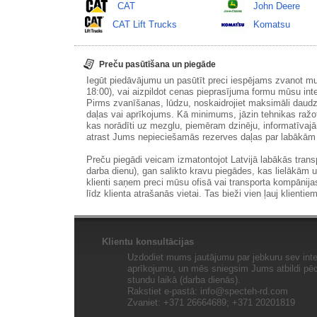
CAT
John Deere
CAT Lift Trucks
Komatsu
Preču pasūtīšana un piegāde
Iegūt piedāvājumu un pasūtīt preci iespējams zvanot m
18:00), vai aizpildot cenas pieprasījuma formu mūsu int
Pirms zvanīšanas, lūdzu, noskaidrojiet maksimāli daudz
daļas vai aprīkojums. Kā minimums, jāzin tehnikas ražot
kas norādīti uz mezglu, piemēram dzinēju, informatīvaj
atrast Jums nepieciešamās rezerves daļas par labākā
Preču piegādi veicam izmatontojot Latvijā labākās tran
darba dienu), gan salikto kravu piegādes, kas lielākām 
klienti saņem preci mūsu ofisā vai transporta kompānija
līdz klienta atrašanās vietai. Tas bieži vien ļauj klientiem
Klientu konsultācijas
Uzdodiet mums jautājumu par jebkuru sev inte
aprīkojumu, un mēs sniegsim Jums atbildi pēc 
stundu laikā (darba dienās).
Rakstiet e-pastā:
info@specteh-rd.com
Zvaniet: +371 26664689; +371 20201819