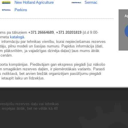
New Holland Agriculture
Sermac
Perkins
Ap
ums pa tālruņiem
+371 26664689
,
+371 20201819
(d.d 9:00-
erneta
katalogā
.
 informāciju par tehnikas vienību, kurai nepieciešamas rezerves
āju, pilnu modeli un šasijas numuru. Papidus informācija (dati,
ām plāksnītēm, ja vajadzīgas dzinēja daļas) ļaus mums ātrāk
m cenām.
sporta kompānijas. Piedāvājam gan ekspress piegādi (uz nākošo
un smagākām rezerves daļām, ir piemērotākais variants. Parasti
s noliktavā, bet arvien biežāk organizējam pasūtījumu piegādi
 ietaupīt laiku un līdzekļus.
resējošu rezerves daļu vai tehnikas
iespējas ātrāk, bet ne vēlāk kā 48