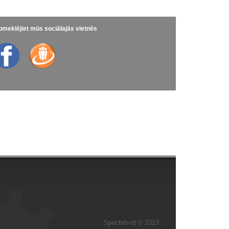
meklējiet mūs sociālajās vietnēs
Specteh-rd © 2013