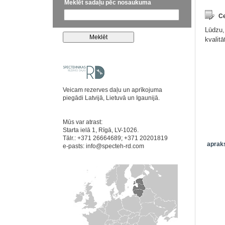
Meklēt sadaļu pēc nosaukuma
Ce
Lūdzu,
kvalit
Veicam rezerves daļu un aprīkojuma
piegādi Latvijā, Lietuvā un Igaunijā.
Mūs var atrast:
Starta ielā 1, Rīgā, LV-1026.
Tālr.: +371 26664689; +371 20201819
apraks
e-pasts:
info@specteh-rd.com