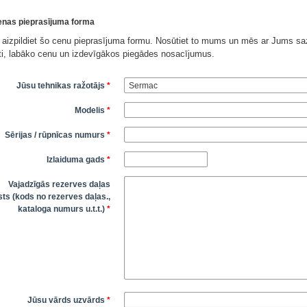
nas pieprasījuma forma
 aizpildiet šo cenu pieprasījuma formu. Nosūtiet to mums un mēs ar Jums saz
āti, labāko cenu un izdevīgākos piegādes nosacījumus.
Jūsu tehnikas ražotājs
*
Modelis
*
Sērijas / rūpnīcas numurs
*
Izlaiduma gads
*
Vajadzīgās rezerves daļas
ts (kods no rezerves daļas.,
kataloga numurs u.t.t.)
*
Jūsu vārds uzvārds
*