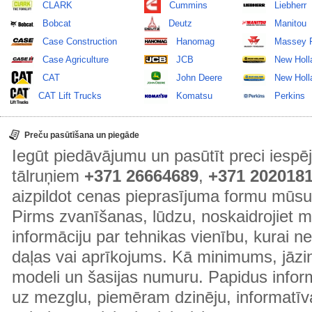
CLARK
Cummins
Liebherr
Bobcat
Deutz
Manitou
Case Construction
Hanomag
Massey 
Case Agriculture
JCB
New Holl
CAT
John Deere
New Holla
CAT Lift Trucks
Komatsu
Perkins
Preču pasūtīšana un piegāde
Iegūt piedāvājumu un pasūtīt preci ies
tālruņiem
+371 26664689
,
+371 202018
aizpildot cenas pieprasījuma formu mūsu
Pirms zvanīšanas, lūdzu, noskaidrojiet 
informāciju par tehnikas vienību, kurai 
daļas vai aprīkojums. Kā minimums, jāzin
modeli un šasijas numuru. Papidus informā
uz mezglu, piemēram dzinēju, informatīv