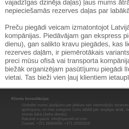
vajadzīgas dzinēja daļas) ļaus mums ātr
nepieciešamās rezerves daļas par labā
Preču piegādi veicam izmatontojot Latvij
kompānijas. Piedāvājam gan ekspress pi
dienu), gan salikto kravu piegādes, kas
rezerves daļām, ir piemērotākais variants
preci mūsu ofisā vai transporta kompānija
biežāk organizējam pasūtījumu piegādi lī
vietai. Tas bieži vien ļauj klientiem ietaup
Klientu konsultācijas
Uzdodiet mums jautājumu par jebkuru sev interesējošu rezerves 
aprīkojumu, un mēs sniegsim Jums atbildi pēc iespējas ātrāk, b
stundu laikā (darba dienās).
Rakstiet e-pastā:
info@specteh-rd.com
Zvaniet: +371 26664689; +371 20201819