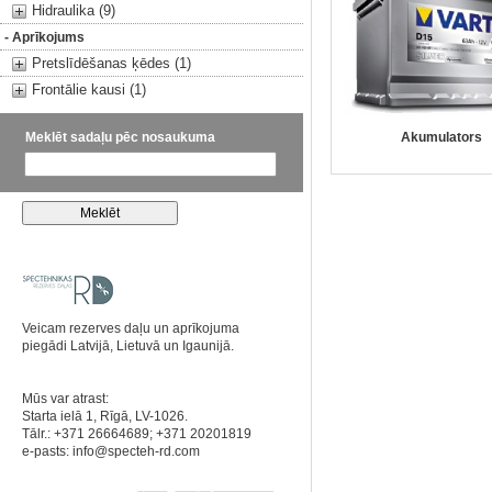
Hidraulika (9)
- Aprīkojums
Pretslīdēšanas ķēdes (1)
Frontālie kausi (1)
Meklēt sadaļu pēc nosaukuma
Akumulators
Veicam rezerves daļu un aprīkojuma
piegādi Latvijā, Lietuvā un Igaunijā.
Mūs var atrast:
Starta ielā 1, Rīgā, LV-1026.
Tālr.: +371 26664689; +371 20201819
e-pasts:
info@specteh-rd.com