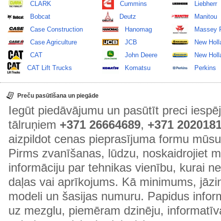
CLARK
Cummins
Liebherr
Bobcat
Deutz
Manitou
Case Construction
Hanomag
Massey 
Case Agriculture
JCB
New Holl
CAT
John Deere
New Holla
CAT Lift Trucks
Komatsu
Perkins
Preču pasūtīšana un piegāde
Iegūt piedāvājumu un pasūtīt preci ies
tālruņiem
+371 26664689
,
+371 202018
aizpildot cenas pieprasījuma formu mūsu
Pirms zvanīšanas, lūdzu, noskaidrojiet 
informāciju par tehnikas vienību, kurai 
daļas vai aprīkojums. Kā minimums, jāzin
modeli un šasijas numuru. Papidus informā
uz mezglu, piemēram dzinēju, informatīv