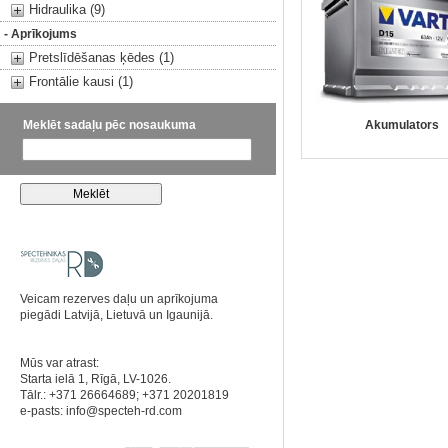
Hidraulika (9)
- Aprīkojums
Pretslīdēšanas ķēdes (1)
Frontālie kausi (1)
Meklēt sadaļu pēc nosaukuma
Akumulators
Veicam rezerves daļu un aprīkojuma
piegādi Latvijā, Lietuvā un Igaunijā.
Mūs var atrast:
Starta ielā 1, Rīgā, LV-1026.
Tālr.: +371 26664689; +371 20201819
e-pasts:
info@specteh-rd.com