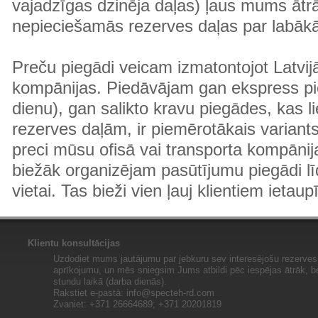
vajadzīgas dzinēja daļas) ļaus mums ātr
nepieciešamās rezerves daļas par labā
Preču piegādi veicam izmatontojot Latvij
kompānijas. Piedāvājam gan ekspress pi
dienu), gan salikto kravu piegādes, kas
rezerves daļām, ir piemērotākais variants
preci mūsu ofisā vai transporta kompānija
biežāk organizējam pasūtījumu piegādi lī
vietai. Tas bieži vien ļauj klientiem ietaup
Klientu konsultācijas
Uzdodiet mums jautājumu par jebkuru sev interesējošu rezerves 
aprīkojumu, un mēs sniegsim Jums atbildi pēc iespējas ātrāk, b
stundu laikā (darba dienās).
Rakstiet e-pastā:
info@specteh-rd.com
Zvaniet: +371 26664689; +371 20201819