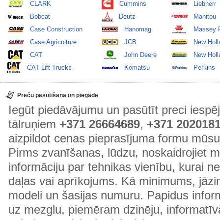
CLARK
Cummins
Liebherr
Bobcat
Deutz
Manitou
Case Construction
Hanomag
Massey 
Case Agriculture
JCB
New Holl
CAT
John Deere
New Holla
CAT Lift Trucks
Komatsu
Perkins
Preču pasūtīšana un piegāde
Iegūt piedāvājumu un pasūtīt preci ies
tālruņiem
+371 26664689
,
+371 202018
aizpildot cenas pieprasījuma formu mūsu
Pirms zvanīšanas, lūdzu, noskaidrojiet 
informāciju par tehnikas vienību, kurai 
daļas vai aprīkojums. Kā minimums, jāzin
modeli un šasijas numuru. Papidus informā
uz mezglu, piemēram dzinēju, informatīv