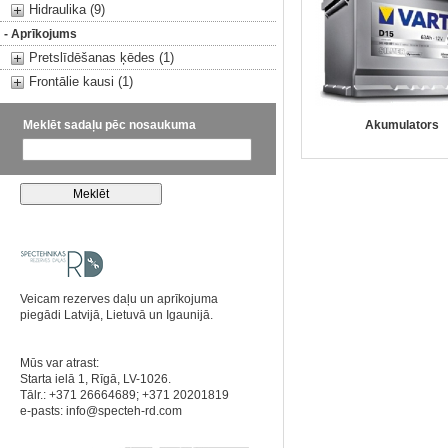
Hidraulika (9)
- Aprīkojums
Pretslīdēšanas ķēdes (1)
Frontālie kausi (1)
Meklēt sadaļu pēc nosaukuma
Akumulators
Veicam rezerves daļu un aprīkojuma
piegādi Latvijā, Lietuvā un Igaunijā.
Mūs var atrast:
Starta ielā 1, Rīgā, LV-1026.
Tālr.: +371 26664689; +371 20201819
e-pasts:
info@specteh-rd.com