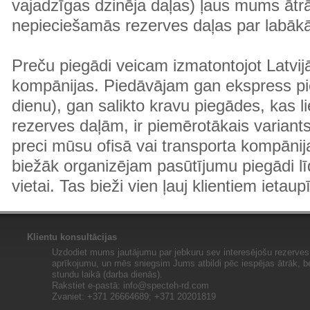
vajadzīgas dzinēja daļas) ļaus mums ātr
nepieciešamās rezerves daļas par labā
Preču piegādi veicam izmatontojot Latvij
kompānijas. Piedāvājam gan ekspress pi
dienu), gan salikto kravu piegādes, kas
rezerves daļām, ir piemērotākais variants
preci mūsu ofisā vai transporta kompānija
biežāk organizējam pasūtījumu piegādi lī
vietai. Tas bieži vien ļauj klientiem ietaup
Klientu konsultācijas
Uzdodiet mums jautājumu par jebkuru sev interesējošu rezerves 
aprīkojumu, un mēs sniegsim Jums atbildi pēc iespējas ātrāk, b
stundu laikā (darba dienās).
Rakstiet e-pastā:
info@specteh-rd.com
Zvaniet: +371 26664689; +371 20201819