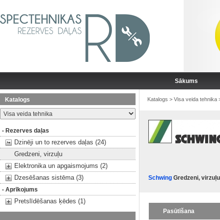
Sākums
Katalogs
Katalogs
>
Visa veida tehnika
- Rezerves daļas
Dzinēji un to rezerves daļas (24)
Gredzeni, virzuļu
Elektronika un apgaismojums (2)
Dzesēšanas sistēma (3)
Schwing
Gredzeni, virzuļu
- Aprīkojums
Pretslīdēšanas ķēdes (1)
Pasūtīšana