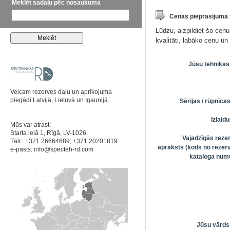
Meklēt sadaļu pēc nosaukuma
Cenas pieprasījuma
Lūdzu, aizpildiet šo cen
kvalitāti, labāko cenu u
Jūsu tehnikas
Veicam rezerves daļu un aprīkojuma
piegādi Latvijā, Lietuvā un Igaunijā.
Sērijas / rūpnīc
Izlai
Mūs var atrast:
Starta ielā 1, Rīgā, LV-1026.
Vajadzīgās reze
Tālr.: +371 26664689; +371 20201819
apraksts (kods no rezerv
e-pasts:
info@specteh-rd.com
kataloga numu
Jūsu vārds