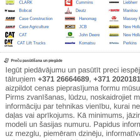
CLARK
Cummins
Liebherr
Bobcat
Deutz
Manitou
Case Construction
Hanomag
Massey 
Case Agriculture
JCB
New Holl
CAT
John Deere
New Holla
CAT Lift Trucks
Komatsu
Perkins
Preču pasūtīšana un piegāde
Iegūt piedāvājumu un pasūtīt preci ies
tālruņiem
+371 26664689
,
+371 202018
aizpildot cenas pieprasījuma formu mūsu
Pirms zvanīšanas, lūdzu, noskaidrojiet 
informāciju par tehnikas vienību, kurai 
daļas vai aprīkojums. Kā minimums, jāzin
modeli un šasijas numuru. Papidus informā
uz mezglu, piemēram dzinēju, informatīv