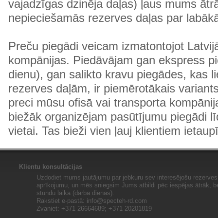
vajadzīgas dzinēja daļas) ļaus mums ātr
nepieciešamās rezerves daļas par labā
Preču piegādi veicam izmatontojot Latvij
kompānijas. Piedāvājam gan ekspress pi
dienu), gan salikto kravu piegādes, kas
rezerves daļām, ir piemērotākais variants
preci mūsu ofisā vai transporta kompānija
biežāk organizējam pasūtījumu piegādi lī
vietai. Tas bieži vien ļauj klientiem ietaup
Klientu konsultācijas
Uzdodiet mums jautājumu par jebkuru sev interesējošu rezerves 
aprīkojumu, un mēs sniegsim Jums atbildi pēc iespējas ātrāk, b
stundu laikā (darba dienās).
Rakstiet e-pastā:
info@specteh-rd.com
Zvaniet: +371 26664689; +371 20201819