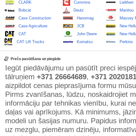
CLARK
Cummins
Liebherr
Bobcat
Deutz
Manitou
Case Construction
Hanomag
Massey 
Case Agriculture
JCB
New Holl
CAT
John Deere
New Holla
CAT Lift Trucks
Komatsu
Perkins
Preču pasūtīšana un piegāde
Iegūt piedāvājumu un pasūtīt preci ies
tālruņiem
+371 26664689
,
+371 202018
aizpildot cenas pieprasījuma formu mūsu
Pirms zvanīšanas, lūdzu, noskaidrojiet 
informāciju par tehnikas vienību, kurai 
daļas vai aprīkojums. Kā minimums, jāzin
modeli un šasijas numuru. Papidus informā
uz mezglu, piemēram dzinēju, informatīv