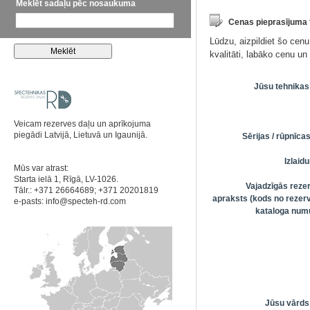
Meklēt sadaļu pēc nosaukuma
Cenas pieprasījuma
Lūdzu, aizpildiet šo cen
kvalitāti, labāko cenu u
Jūsu tehnikas
Veicam rezerves daļu un aprīkojuma
piegādi Latvijā, Lietuvā un Igaunijā.
Sērijas / rūpnīc
Izlai
Mūs var atrast:
Starta ielā 1, Rīgā, LV-1026.
Vajadzīgās reze
Tālr.: +371 26664689; +371 20201819
apraksts (kods no rezerv
e-pasts:
info@specteh-rd.com
kataloga numu
Jūsu vārds