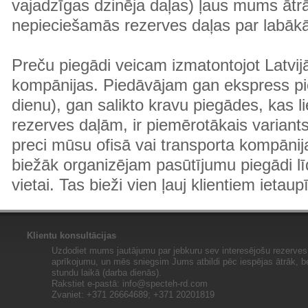
vajadzīgas dzinēja daļas) ļaus mums ātr
nepieciešamās rezerves daļas par labā
Preču piegādi veicam izmatontojot Latvij
kompānijas. Piedāvājam gan ekspress pi
dienu), gan salikto kravu piegādes, kas
rezerves daļām, ir piemērotākais variants
preci mūsu ofisā vai transporta kompānija
biežāk organizējam pasūtījumu piegādi lī
vietai. Tas bieži vien ļauj klientiem ietaup
Klientu konsultācijas
Uzdodiet mums jautājumu par jebkuru sev interesējošu rezerves 
aprīkojumu, un mēs sniegsim Jums atbildi pēc iespējas ātrāk, b
stundu laikā (darba dienās).
Rakstiet e-pastā:
info@specteh-rd.com
Zvaniet: +371 26664689; +371 20201819