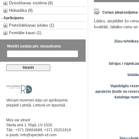
Dzesēšanas sistēma (6)
Hidraulika (9)
Cenas pieprasījuma
- Aprīkojums
Lūdzu, aizpildiet šo cen
Pretslīdēšanas ķēdes (1)
kvalitāti, labāko cenu u
Frontālie kausi (1)
Jūsu tehnikas
Meklēt sadaļu pēc nosaukuma
Sērijas / rūpnīc
Izlai
Vajadzīgās reze
apraksts (kods no rezerv
kataloga numu
Veicam rezerves daļu un aprīkojuma
piegādi Latvijā, Lietuvā un Igaunijā.
Mūs var atrast:
Starta ielā 1, Rīgā, LV-1026.
Tālr.: +371 26664689; +371 20201819
e-pasts:
info@specteh-rd.com
Jūsu vārds