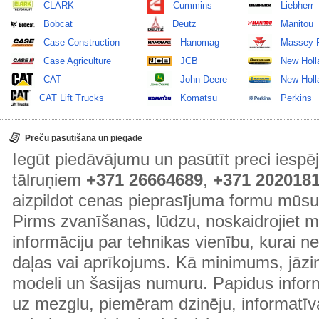
CLARK
Cummins
Liebherr
Bobcat
Deutz
Manitou
Case Construction
Hanomag
Massey 
Case Agriculture
JCB
New Holl
CAT
John Deere
New Holla
CAT Lift Trucks
Komatsu
Perkins
Preču pasūtīšana un piegāde
Iegūt piedāvājumu un pasūtīt preci ies
tālruņiem
+371 26664689
,
+371 202018
aizpildot cenas pieprasījuma formu mūsu
Pirms zvanīšanas, lūdzu, noskaidrojiet 
informāciju par tehnikas vienību, kurai 
daļas vai aprīkojums. Kā minimums, jāzin
modeli un šasijas numuru. Papidus informā
uz mezglu, piemēram dzinēju, informatīv