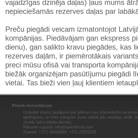
vajadzīgas dzinēja daļas) ļaus mums ātr
nepieciešamās rezerves daļas par labā
Preču piegādi veicam izmatontojot Latvij
kompānijas. Piedāvājam gan ekspress pi
dienu), gan salikto kravu piegādes, kas
rezerves daļām, ir piemērotākais variants
preci mūsu ofisā vai transporta kompānija
biežāk organizējam pasūtījumu piegādi lī
vietai. Tas bieži vien ļauj klientiem ietaup
Klientu konsultācijas
Uzdodiet mums jautājumu par jebkuru sev interesējošu rezerves 
aprīkojumu, un mēs sniegsim Jums atbildi pēc iespējas ātrāk, b
stundu laikā (darba dienās).
Rakstiet e-pastā:
info@specteh-rd.com
Zvaniet: +371 26664689; +371 20201819