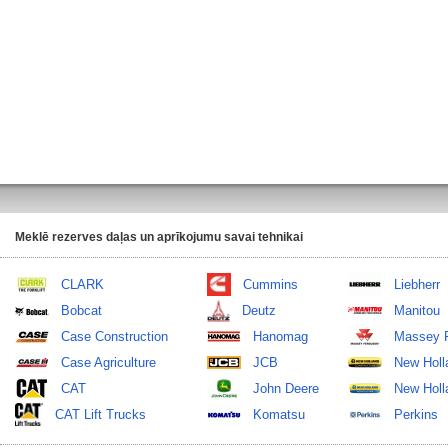
Meklē rezerves daļas un aprīkojumu savai tehnikai
CLARK
Cummins
Liebherr
Bobcat
Deutz
Manitou
Case Construction
Hanomag
Massey 
Case Agriculture
JCB
New Holl
CAT
John Deere
New Holla
CAT Lift Trucks
Komatsu
Perkins