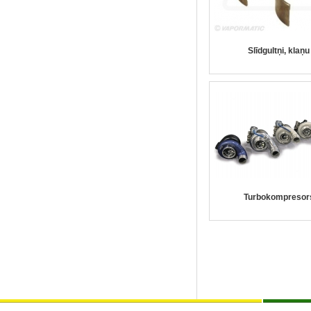
Slīdgultņi, klaņu
Turbokompresor