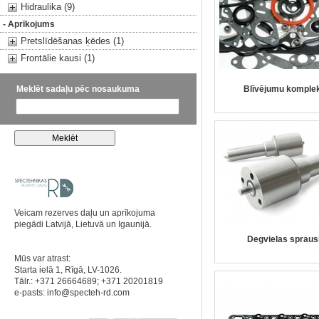
Hidraulika (9)
- Aprīkojums
Pretslīdēšanas ķēdes (1)
Frontālie kausi (1)
Meklēt sadaļu pēc nosaukuma
Blīvējumu komple
Veicam rezerves daļu un aprīkojuma
piegādi Latvijā, Lietuvā un Igaunijā.
Degvielas spraus
Mūs var atrast:
Starta ielā 1, Rīgā, LV-1026.
Tālr.: +371 26664689; +371 20201819
e-pasts:
info@specteh-rd.com