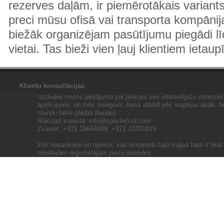
rezerves daļām, ir piemērotākais variants
preci mūsu ofisā vai transporta kompānija
biežāk organizējam pasūtījumu piegādi lī
vietai. Tas bieži vien ļauj klientiem ietaup
Klientu konsultācijas
Uzdodiet mums jautājumu par jebkuru sev interesējošu rezerves 
aprīkojumu, un mēs sniegsim Jums atbildi pēc iespējas ātrāk, b
stundu laikā (darba dienās).
Rakstiet e-pastā:
info@specteh-rd.com
Zvaniet: +371 26664689; +371 20201819
Visi nosaukumi un numuri, kas izmantoti šajā mājas lapā ir tika
minētajām reģistrētajām preču markām.