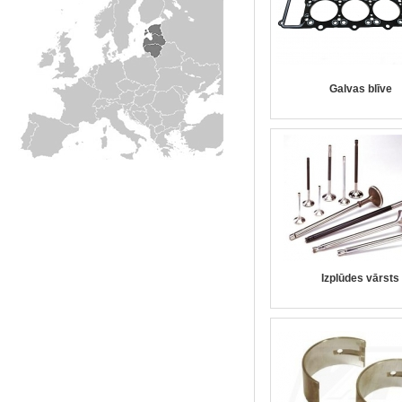
Galvas blīve
Izplūdes vārsts