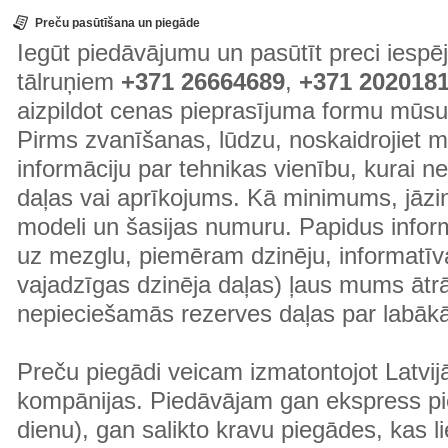
Preču pasūtīšana un piegāde
Iegūt piedāvājumu un pasūtīt preci ies
tālruņiem
+371 26664689
,
+371 202018
aizpildot cenas pieprasījuma formu mūsu
Pirms zvanīšanas, lūdzu, noskaidrojiet 
informāciju par tehnikas vienību, kurai 
daļas vai aprīkojums. Kā minimums, jāzin
modeli un šasijas numuru. Papidus informā
uz mezglu, piemēram dzinēju, informatīv
vajadzīgas dzinēja daļas) ļaus mums ātr
nepieciešamās rezerves daļas par labā
Preču piegādi veicam izmatontojot Latvij
kompānijas. Piedāvājam gan ekspress pi
dienu), gan salikto kravu piegādes, kas