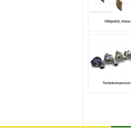
Slīdgultņi, klaņu
Turbokompresor