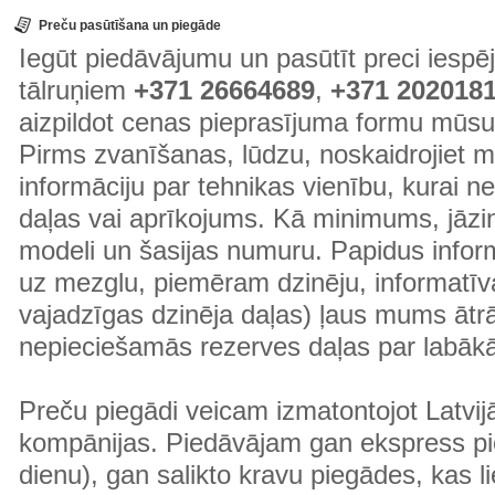
Preču pasūtīšana un piegāde
Iegūt piedāvājumu un pasūtīt preci ies
tālruņiem
+371 26664689
,
+371 202018
aizpildot cenas pieprasījuma formu mūsu
Pirms zvanīšanas, lūdzu, noskaidrojiet 
informāciju par tehnikas vienību, kurai 
daļas vai aprīkojums. Kā minimums, jāzin
modeli un šasijas numuru. Papidus informā
uz mezglu, piemēram dzinēju, informatīv
vajadzīgas dzinēja daļas) ļaus mums ātr
nepieciešamās rezerves daļas par labā
Preču piegādi veicam izmatontojot Latvij
kompānijas. Piedāvājam gan ekspress pi
dienu), gan salikto kravu piegādes, kas