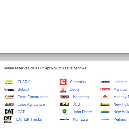
Meklē rezerves daļas un aprīkojumu savai tehnikai
CLARK
Cummins
Liebherr
Bobcat
Deutz
Manitou
Case Construction
Hanomag
Massey 
Case Agriculture
JCB
New Holl
CAT
John Deere
New Holla
CAT Lift Trucks
Komatsu
Perkins