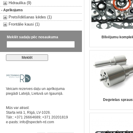
Hidraulika (9)
- Aprīkojums
Pretslīdēšanas ķēdes (1)
Frontālie kausi (1)
Meklēt sadaļu pēc nosaukuma
Blīvējumu komple
Veicam rezerves daļu un aprīkojuma
piegādi Latvijā, Lietuvā un Igaunijā.
Degvielas spraus
Mūs var atrast:
Starta ielā 1, Rīgā, LV-1026.
Tālr.: +371 26664689; +371 20201819
e-pasts:
info@specteh-rd.com