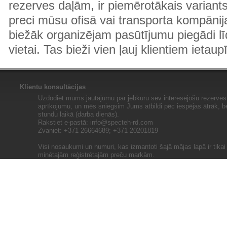
rezerves daļām, ir piemērotākais variants
preci mūsu ofisā vai transporta kompānija
biežāk organizējam pasūtījumu piegādi lī
vietai. Tas bieži vien ļauj klientiem ietaup
Klientu konsultācijas
Uzdodiet mums jautājumu par jebkuru sev interesējošu rezerves 
aprīkojumu, un mēs sniegsim Jums atbildi pēc iespējas ātrāk, b
stundu laikā (darba dienās).
Rakstiet e-pastā:
info@specteh-rd.com
Zvaniet: +371 26664689; +371 20201819
Visi nosaukumi un numuri, kas izmantoti šajā mājas lapā ir tika
minētajām reģistrētajām preču markām.