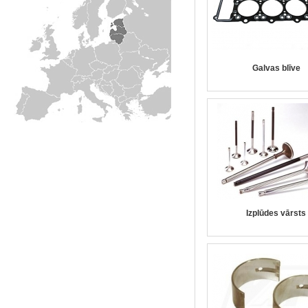
Galvas blīve
Izplūdes vārsts