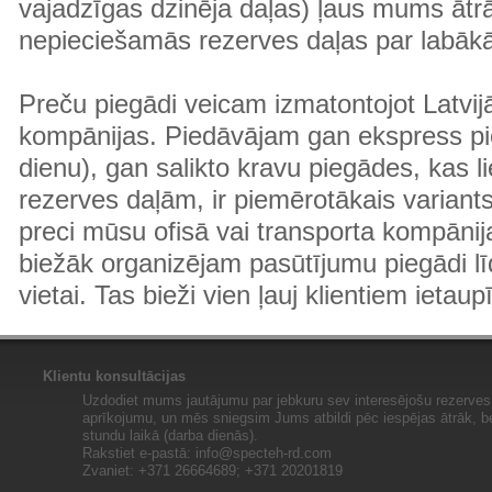
vajadzīgas dzinēja daļas) ļaus mums ātr
nepieciešamās rezerves daļas par labā
Preču piegādi veicam izmatontojot Latvij
kompānijas. Piedāvājam gan ekspress pi
dienu), gan salikto kravu piegādes, kas
rezerves daļām, ir piemērotākais variants
preci mūsu ofisā vai transporta kompānija
biežāk organizējam pasūtījumu piegādi lī
vietai. Tas bieži vien ļauj klientiem ietaup
Klientu konsultācijas
Uzdodiet mums jautājumu par jebkuru sev interesējošu rezerves 
aprīkojumu, un mēs sniegsim Jums atbildi pēc iespējas ātrāk, b
stundu laikā (darba dienās).
Rakstiet e-pastā:
info@specteh-rd.com
Zvaniet: +371 26664689; +371 20201819