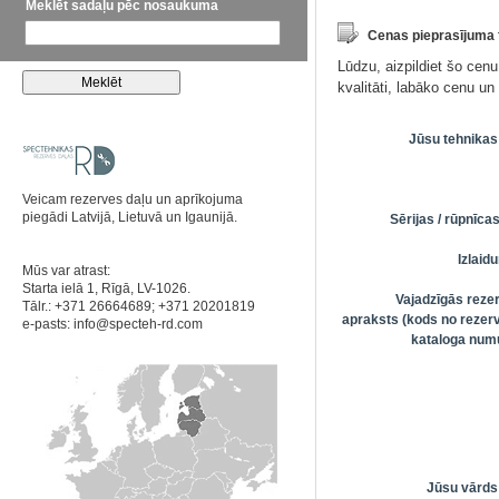
Meklēt sadaļu pēc nosaukuma
Cenas pieprasījuma
Lūdzu, aizpildiet šo cen
kvalitāti, labāko cenu u
Jūsu tehnikas
Veicam rezerves daļu un aprīkojuma
piegādi Latvijā, Lietuvā un Igaunijā.
Sērijas / rūpnīc
Izlai
Mūs var atrast:
Starta ielā 1, Rīgā, LV-1026.
Vajadzīgās reze
Tālr.: +371 26664689; +371 20201819
apraksts (kods no rezerv
e-pasts:
info@specteh-rd.com
kataloga numu
Jūsu vārds