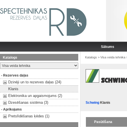
Sākums
Katalogs
Katalogs
>
Visa veida tehnika
- Rezerves daļas
Dzinēji un to rezerves daļas (24)
Klanis
Elektronika un apgaismojums (2)
Dzesēšanas sistēma (3)
Schwing
Klanis
- Aprīkojums
Pretslīdēšanas ķēdes (1)
Pasūtīšana