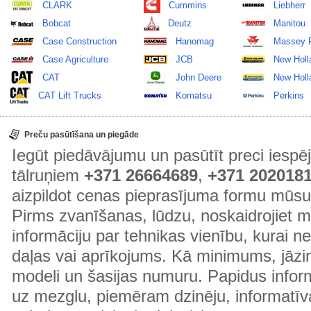
CLARK
Cummins
Liebherr
Bobcat
Deutz
Manitou
Case Construction
Hanomag
Massey 
Case Agriculture
JCB
New Holl
CAT
John Deere
New Holla
CAT Lift Trucks
Komatsu
Perkins
Preču pasūtīšana un piegāde
Iegūt piedāvājumu un pasūtīt preci ies
tālruņiem
+371 26664689
,
+371 202018
aizpildot cenas pieprasījuma formu mūsu
Pirms zvanīšanas, lūdzu, noskaidrojiet 
informāciju par tehnikas vienību, kurai 
daļas vai aprīkojums. Kā minimums, jāzin
modeli un šasijas numuru. Papidus informā
uz mezglu, piemēram dzinēju, informatīv