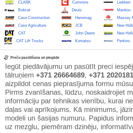
CLARK
Cummins
Liebherr
Bobcat
Deutz
Manitou
Case Construction
Hanomag
Massey 
Case Agriculture
JCB
New Holl
CAT
John Deere
New Holla
CAT Lift Trucks
Komatsu
Perkins
Preču pasūtīšana un piegāde
Iegūt piedāvājumu un pasūtīt preci ies
tālruņiem
+371 26664689
,
+371 202018
aizpildot cenas pieprasījuma formu mūsu
Pirms zvanīšanas, lūdzu, noskaidrojiet 
informāciju par tehnikas vienību, kurai 
daļas vai aprīkojums. Kā minimums, jāzin
modeli un šasijas numuru. Papidus informā
uz mezglu, piemēram dzinēju, informatīv