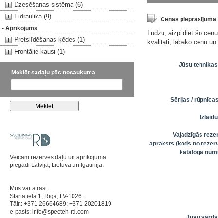
Dzesēšanas sistēma (6)
Hidraulika (9)
Cenas pieprasījuma
- Aprīkojums
Lūdzu, aizpildiet šo cen
Pretslīdēšanas ķēdes (1)
kvalitāti, labāko cenu u
Frontālie kausi (1)
Jūsu tehnikas
Meklēt sadaļu pēc nosaukuma
Sērijas / rūpnīc
Izlai
Vajadzīgās reze
apraksts (kods no rezerv
kataloga numu
Veicam rezerves daļu un aprīkojuma
piegādi Latvijā, Lietuvā un Igaunijā.
Mūs var atrast:
Starta ielā 1, Rīgā, LV-1026.
Tālr.: +371 26664689; +371 20201819
e-pasts:
info@specteh-rd.com
Jūsu vārds