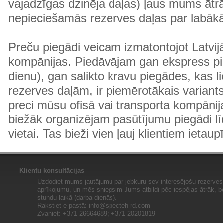
vajadzīgas dzinēja daļas) ļaus mums ātr
nepieciešamās rezerves daļas par labā
Preču piegādi veicam izmatontojot Latvij
kompānijas. Piedāvājam gan ekspress pi
dienu), gan salikto kravu piegādes, kas
rezerves daļām, ir piemērotākais variants
preci mūsu ofisā vai transporta kompānija
biežāk organizējam pasūtījumu piegādi lī
vietai. Tas bieži vien ļauj klientiem ietaup
Klientu konsultācijas
Uzdodiet mums jautājumu par jebkuru sev interesējošu rezerves 
aprīkojumu, un mēs sniegsim Jums atbildi pēc iespējas ātrāk, b
stundu laikā (darba dienās).
Rakstiet e-pastā:
info@specteh-rd.com
Zvaniet: +371 26664689; +371 20201819