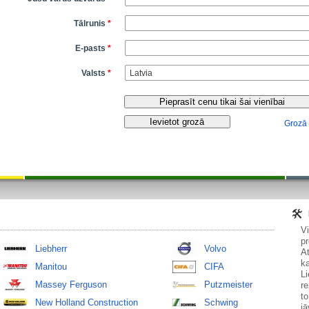
Tālrunis
*
E-pasts
*
Valsts
*
Grozā
V
pr
Liebherr
Volvo
At
ka
Manitou
CIFA
Li
Massey Ferguson
Putzmeister
re
to
New Holland Construction
Schwing
jā