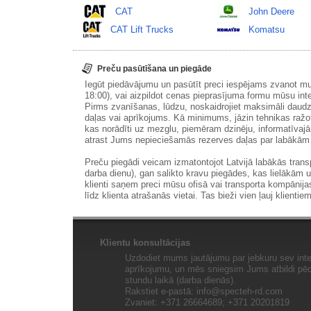
CAT
John Deere
CAT Lift Trucks
Komatsu
Preču pasūtīšana un piegāde
Iegūt piedāvājumu un pasūtīt preci iespējams zvanot m
18:00), vai aizpildot cenas pieprasījuma formu mūsu int
Pirms zvanīšanas, lūdzu, noskaidrojiet maksimāli daudz
daļas vai aprīkojums. Kā minimums, jāzin tehnikas ražot
kas norādīti uz mezglu, piemēram dzinēju, informatīvaj
atrast Jums nepieciešamās rezerves daļas par labākā
Preču piegādi veicam izmatontojot Latvijā labākās tran
darba dienu), gan salikto kravu piegādes, kas lielākām 
klienti saņem preci mūsu ofisā vai transporta kompānija
līdz klienta atrašanās vietai. Tas bieži vien ļauj klientiem
Klientu konsultācijas
Uzdodiet mums jautājumu par jebkuru sev inte
aprīkojumu, un mēs sniegsim Jums atbildi pēc 
stundu laikā (darba dienās).
Rakstiet e-pastā:
info@specteh-rd.com
Zvaniet: +371 26664689; +371 20201819