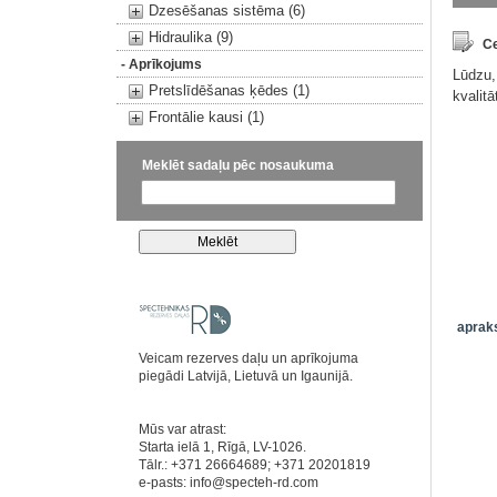
Dzesēšanas sistēma (6)
Hidraulika (9)
Ce
- Aprīkojums
Lūdzu,
Pretslīdēšanas ķēdes (1)
kvalit
Frontālie kausi (1)
Meklēt sadaļu pēc nosaukuma
apraks
Veicam rezerves daļu un aprīkojuma
piegādi Latvijā, Lietuvā un Igaunijā.
Mūs var atrast:
Starta ielā 1, Rīgā, LV-1026.
Tālr.: +371 26664689; +371 20201819
e-pasts:
info@specteh-rd.com