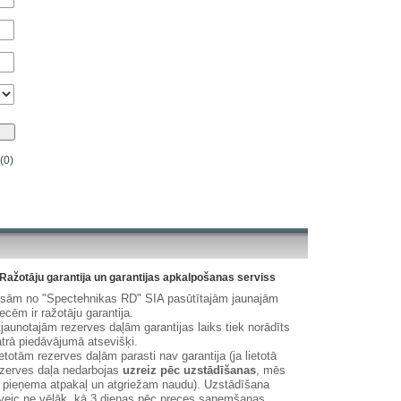
(0)
Ražotāju garantija un garantijas apkalpošanas serviss
isām no "Spectehnikas RD" SIA pasūtītajām jaunajām
ecēm ir ražotāju garantija.
jaunotajām rezerves daļām garantijas laiks tiek norādīts
trā piedāvājumā atsevišķi.
etotām rezerves daļām parasti nav garantija (ja lietotā
zerves daļa nedarbojas
uzreiz pēc uzstādīšanas
, mēs
 pieņema atpakaļ un atgriežam naudu). Uzstādīšana
veic ne vēlāk, kā 3 dienas pēc preces saņemšanas.