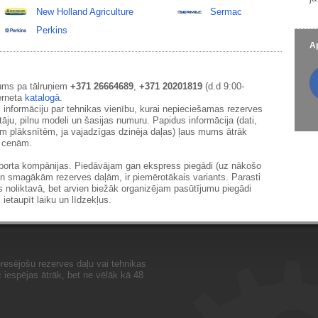
New Holland Agriculture
Sermac
Perkins
Ap
ums pa tālruņiem
+371 26664689
,
+371 20201819
(d.d 9:00-
erneta
katalogā
.
 informāciju par tehnikas vienību, kurai nepieciešamas rezerves
āju, pilnu modeli un šasijas numuru. Papidus informācija (dati,
ām plāksnītēm, ja vajadzīgas dzinēja daļas) ļaus mums ātrāk
m cenām.
sporta kompānijas. Piedāvājam gan ekspress piegādi (uz nākošo
un smagākām rezerves daļām, ir piemērotākais variants. Parasti
s noliktavā, bet arvien biežāk organizējam pasūtījumu piegādi
 ietaupīt laiku un līdzekļus.
resējošu rezerves daļu vai tehnikas
iespējas ātrāk, bet ne vēlāk kā 48