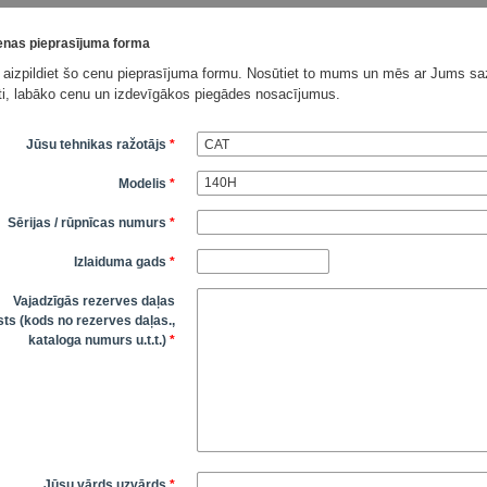
nas pieprasījuma forma
 aizpildiet šo cenu pieprasījuma formu. Nosūtiet to mums un mēs ar Jums saz
āti, labāko cenu un izdevīgākos piegādes nosacījumus.
Jūsu tehnikas ražotājs
*
Modelis
*
Sērijas / rūpnīcas numurs
*
Izlaiduma gads
*
Vajadzīgās rezerves daļas
ts (kods no rezerves daļas.,
kataloga numurs u.t.t.)
*
Jūsu vārds uzvārds
*