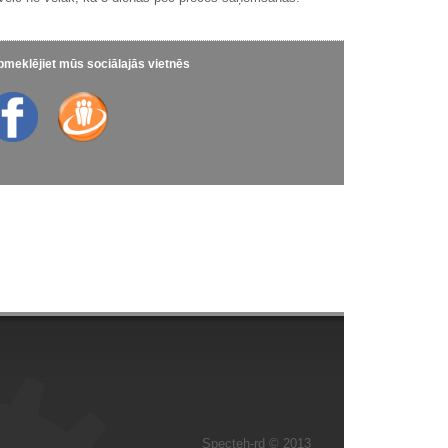
meklējiet mūs sociālajās vietnēs
Specteh-rd © 2013