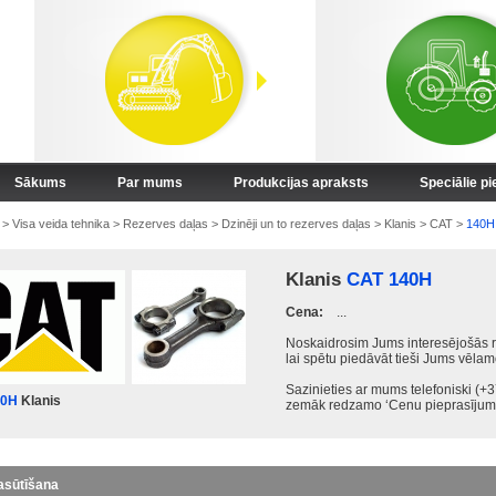
Sākums
Par mums
Produkcijas apraksts
Speciālie p
>
Visa veida tehnika
>
Rezerves daļas
>
Dzinēji un to rezerves daļas
>
Klanis
>
CAT
>
140H
Klanis
CAT 140H
Cena:
...
Noskaidrosim Jums interesējošās r
lai spētu piedāvāt tieši Jums vēlam
Sazinieties ar mums telefoniski (
40H
Klanis
zemāk redzamo ‘Cenu pieprasījuma
asūtīšana