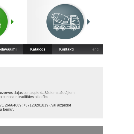
iedāvājumi
Katalogs
Kontakti
eng
ezerves daļas cenas pie dažādiem ražotājiem,
o cenas un kvalitātes attiecību.
+371 26664689; +37120201819), vai aizpildot
 formu’.