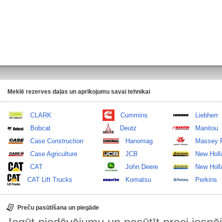
Meklē rezerves daļas un aprīkojumu savai tehnikai
CLARK
Cummins
Liebherr
Bobcat
Deutz
Manitou
Case Construction
Hanomag
Massey 
Case Agriculture
JCB
New Holl
CAT
John Deere
New Holla
CAT Lift Trucks
Komatsu
Perkins
Preču pasūtīšana un piegāde