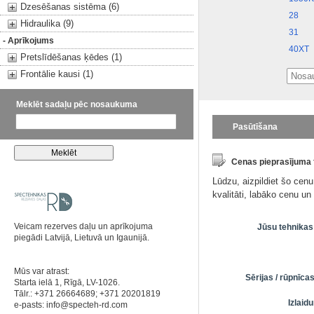
Dzesēšanas sistēma (6)
28
Hidraulika (9)
31
- Aprīkojums
40XT
Pretslīdēšanas ķēdes (1)
Frontālie kausi (1)
Meklēt sadaļu pēc nosaukuma
Pasūtīšana
Cenas pieprasījuma
Lūdzu, aizpildiet šo cen
kvalitāti, labāko cenu u
Veicam rezerves daļu un aprīkojuma
Jūsu tehnikas
piegādi Latvijā, Lietuvā un Igaunijā.
Mūs var atrast:
Sērijas / rūpnīc
Starta ielā 1, Rīgā, LV-1026.
Tālr.: +371 26664689; +371 20201819
Izlai
e-pasts:
info@specteh-rd.com