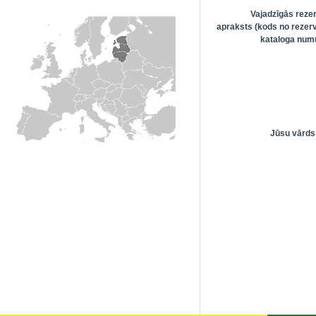
Vajadzīgās reze
apraksts (kods no rezerv
kataloga numu
Jūsu vārds