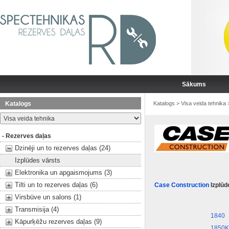
Sākums
Katalogs
Katalogs
>
Visa veida tehnika
- Rezerves daļas
Dzinēji un to rezerves daļas (24)
Izplūdes vārsts
Elektronika un apgaismojums (3)
Tilti un to rezerves daļas (6)
Case Construction
Izplūd
Virsbūve un salons (1)
Transmisija (4)
1840
Kāpurķēžu rezerves daļas (9)
1850K