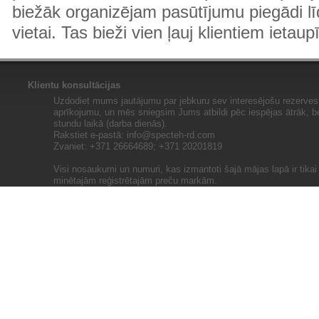
biežāk organizējam pasūtījumu piegādi lī
vietai. Tas bieži vien ļauj klientiem ietaup
Klientu konsultācijas
Uzdodiet mums jautājumu par jebkuru sev interesējošu rezerves 
aprīkojumu, un mēs sniegsim Jums atbildi pēc iespējas ātrāk, b
stundu laikā (darba dienās).
Rakstiet e-pastā:
info@specteh-rd.com
Zvaniet: +371 26664689; +371 20201819
Visi nosaukumi un numuri, kas izmantoti šajā mājas lapā ir tika
minētajām reģistrētajām preču markām.