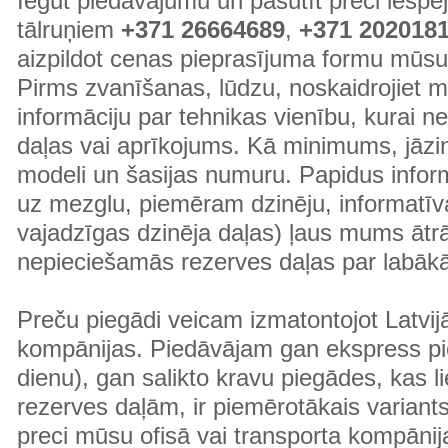
Iegūt piedāvājumu un pasūtīt preci ies
tālruņiem
+371 26664689
,
+371 202018
aizpildot cenas pieprasījuma formu mūsu
Pirms zvanīšanas, lūdzu, noskaidrojiet 
informāciju par tehnikas vienību, kurai 
daļas vai aprīkojums. Kā minimums, jāzin
modeli un šasijas numuru. Papidus informā
uz mezglu, piemēram dzinēju, informatīv
vajadzīgas dzinēja daļas) ļaus mums ātr
nepieciešamās rezerves daļas par labā
Preču piegādi veicam izmatontojot Latvij
kompānijas. Piedāvājam gan ekspress pi
dienu), gan salikto kravu piegādes, kas
rezerves daļām, ir piemērotākais variants
preci mūsu ofisā vai transporta kompānija